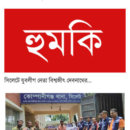
সিলেটে যুবলীগ নেতা বিশ্বজীৎ দেবনাথের…