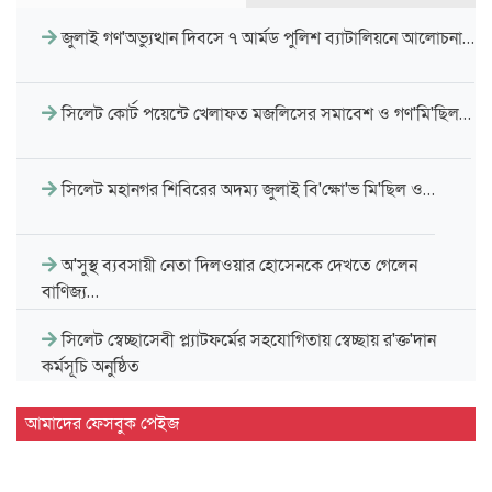
জুলাই গণ'অভ্যুত্থান দিবসে ৭ আর্মড পুলিশ ব্যাটালিয়নে আলোচনা…
সিলেট কোর্ট পয়েন্টে খেলাফত মজলিসের সমাবেশ ও গণ'মি'ছিল…
সিলেট মহানগর শিবিরের অদম্য জুলাই বি'ক্ষো'ভ মি'ছিল ও…
অ'সুস্থ ব্যবসায়ী নেতা দিলওয়ার হোসেনকে দেখতে গেলেন
বাণিজ্য…
সিলেট স্বেচ্ছাসেবী প্ল্যাটফর্মের সহযোগিতায় স্বেচ্ছায় র'ক্ত'দান
কর্মসূচি অনুষ্ঠিত
জুলাই গণঅভ্যুত্থানের প্রত্যাশা পূরণে জাতীয় ঐক্যকে সুসংহত
আমাদের ফেসবুক পেইজ
করার…
জ্বালানি সংকটের মূল কারণ বিগত ১৭ বছরের অব্যবস্থাপনা