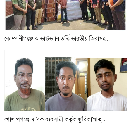
কোম্পানীগঞ্জে কাভার্ডভ্যান ভর্তি ভারতীয় জিরাসহ…
গোলাপগঞ্জে মা'দক ব্যবসায়ী কর্তৃক ছু'রিকা'ঘাত,…