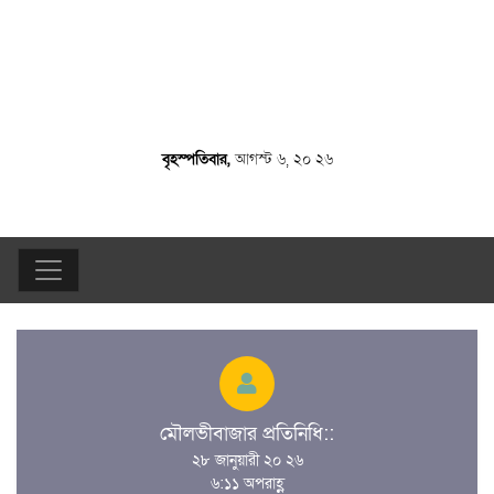
বৃহস্পতিবার,
আগস্ট ৬, ২০ ২৬
মৌলভীবাজার প্রতিনিধি::
২৮ জানুয়ারী ২০ ২৬
৬:১১ অপরাহ্ণ