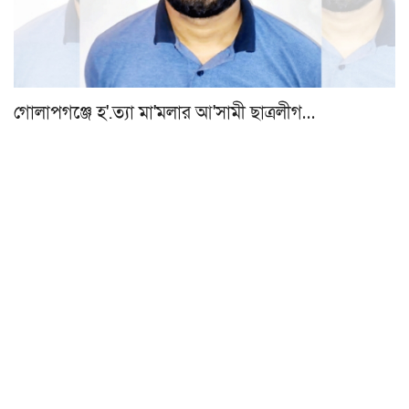
গোলাপগঞ্জে হ'.ত্যা মা'মলার আ'সামী ছাত্রলীগ…