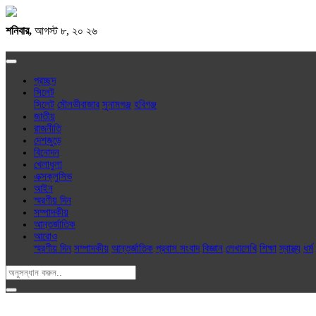
শনিবার,
আগস্ট ৮, ২০ ২৬
প্রচ্ছদ
সিলেট
সিলেট
মৌলভীবাজার
সুনামগঞ্জ
হবিগঞ্জ
জাতীয়
রাজনীতি
দেশজুড়ে
বিনোদন
খেলাধুলা
এক্সক্লু‌সিভ
আইন
স্মরণীয় দিন
সম্পাদকীয়
আন্তর্জাতিক
আরোও
স্মরণীয় দিন
সম্পাদকীয়
আন্তর্জাতিক
প্রবাস সংবাদ
বিজ্ঞান
লেখালেখি
শিক্ষা
স্বাস্থ্য
ধর্ম