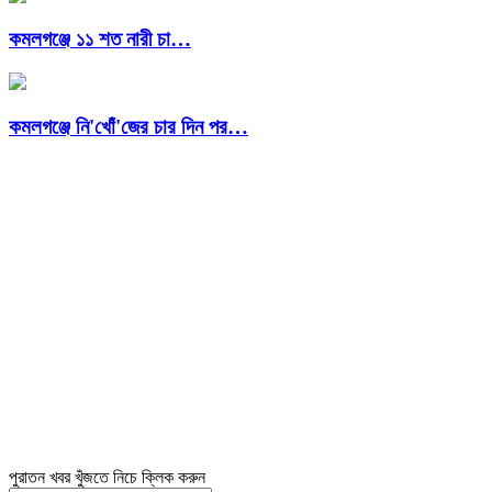
কমলগঞ্জে ১১ শত নারী চা…
কমলগঞ্জে নি'খোঁ'জের চার দিন পর…
পুরাতন খবর খুঁজতে নিচে ক্লিক করুন