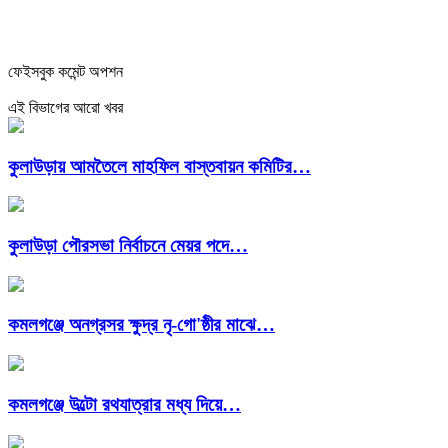
ফেইসবুক কমেন্ট অপশন
এই বিভাগের আরো খবর
কুলাউড়ায় আমতৈলে মাহফিল বাস্তবায়ন কমিটির…
কুলাউড়া পৌরসভা নির্বাচনে মেয়র পদে…
কমলগঞ্জে অনগ্রসর ক্ষুদ্র নৃ-গো'ষ্ঠীর মাঝে…
কমলগঞ্জে উল্টো রথযাত্রার মধ্য দিয়ে…