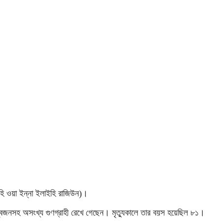
হি ওয়া ইন্না ইলাইহি রাজিউন)।
ীয়-স্বজনসহ অসংখ্য গুণগ্রাহী রেখে গেছেন। মৃত্যুকালে তার বয়স হয়েছিল ৮১।