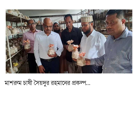
মাশরুম চাষী সৈয়দুর রহমানের প্রকল্প…