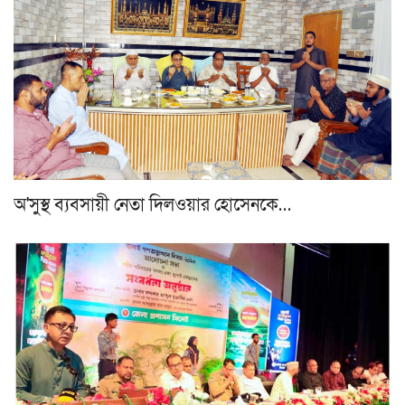
অ'সুস্থ ব্যবসায়ী নেতা দিলওয়ার হোসেনকে…