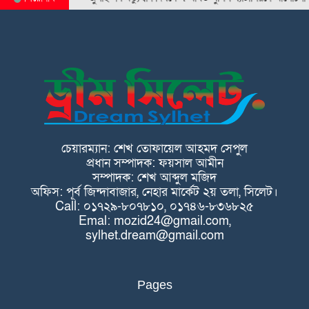
চেয়ারম্যান: শেখ তোফায়েল আহমদ সেপুল
প্রধান সম্পাদক: ফয়সাল আমীন
সম্পাদক: শেখ আব্দুল মজিদ
অফিস: পূর্ব জিন্দাবাজার, নেহার মার্কেট ২য় তলা, সিলেট।
Call: ০১৭২৯-৮০৭৮১০, ০১৭৪৬-৮৩৬৮২৫
Emal: mozid24@gmail.com,
sylhet.dream@gmail.com
Pages