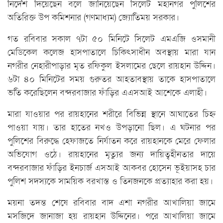
নির্দেশ দিয়েছেন বলে জানিয়েছেন সিলেট মহানগর পুলিশের
অতিরিক্ত উপ কমিশনার (গণমাধ্যম) জ্যোর্তিময় সরকার।
গত রবিবার সকাল ৭টা ৫০ মিনিটে সিলেট এমএজি ওসমানী
মেডিকেল কলেজ হাসপাতালে চিকিৎসাধীন অবস্থায় মারা যান
নগরীর নেহারীপাড়ার মৃত রফিকুল ইসলামের ছেলে রায়হান উদ্দিন।
৬টা ৪০ মিনিটের সময় গুরুতর আহতাবস্থায় তাকে হাসপাতালে
ভর্তি করেছিলেন বন্দরবাজার ফাঁড়ির এএসআই আশেকে এলাহী।
মারা যাওয়ার পর রায়হানের শরীরে বিভিন্ন স্থানে আঘাতের চিহ্ন
পাওয়া যায়। তার হাতের নখও উপড়ানো ছিল। এ ঘটনার পর
পুলিশের বিরুদ্ধে হেফাজতে নির্যাতন করে রায়হানকে মেরে ফেলার
অভিযোগ ওঠে। রায়হানের মৃত্যুর জন্য দায়িত্বহীনতার দায়ে
বন্দরবাজার ফাঁড়ির ইনচার্জ এসআই আকবর হোসেন ভূইয়াসহ চার
পুলিশ সদস্যকে সাময়িক বরখাস্ত ও তিনজনকে প্রত্যাহার করা হয়।
ময়না তদন্ত শেষে রবিবার বাদ এশা নগরীর আখালিয়া জামে
মসজিদে জানাজা হয় রায়হান উদ্দিনের। পরে আখালিয়া জামে