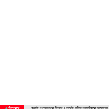
স্কলার্সহোম মেজরটিলা কলেজে ‘জুলাই গণ'অভ্যু'ত্থান দিবস’ পালন
শিরোনাম
জুলাই গণ'অভ্যুত্থান দিবসে ৭ আর্মড পুলিশ ব্যাটালিয়নে আলোচনা…