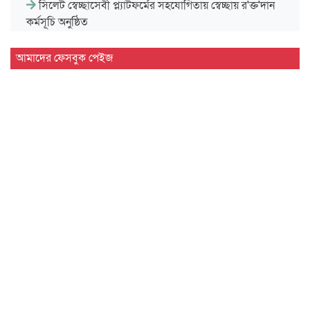
সিলেট স্বেচ্ছাসেবী প্ল্যাটফর্মের সহযোগিতায় স্বেচ্ছায় র'ক্ত'দান
কর্মসূচি অনুষ্ঠিত
জুলাই গণঅভ্যুত্থানের প্রত্যাশা পূরণে জাতীয় ঐক্যকে সুসংহত
আমাদের ফেসবুক পেইজ
করার…
জ্বালানি সংকটের মূল কারণ বিগত ১৭ বছরের অব্যবস্থাপনা
রসময় মেমোরিয়াল উচ্চ বিদ্যালয়ের নতুন ভবনের উদ্বোধন
করলেন…
নর্থ ইস্ট ইউনিভার্সিটিতে রচনা ও আবৃত্তি প্রতিযোগিতার পুরষ্কার…
হঠাৎ বিরল প্রজাতির ‘উল্টোলেজি’ বানরের মায়াবী উপস্থিতিতে
মুখরিত…
সিলেট শিক্ষা বোর্ডের চেয়ারম্যান হলেন প্রফেসর মো: শহীদুল…