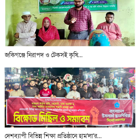
জকিগঞ্জে নিরাপদ ও টেকসই কৃষি…
দেশব্যাপী বিভিন্ন শিক্ষা প্রতিষ্ঠানে হাম'লা'র…