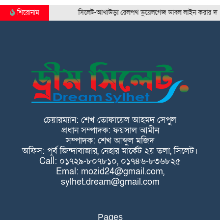
শিরোনাম
সিলেট-আখাউড়া রেলপথ ডুয়েলগেজ ডাবল লাইন করার দাবি সিল
চেয়ারম্যান: শেখ তোফায়েল আহমদ সেপুল
প্রধান সম্পাদক: ফয়সাল আমীন
সম্পাদক: শেখ আব্দুল মজিদ
অফিস: পূর্ব জিন্দাবাজার, নেহার মার্কেট ২য় তলা, সিলেট।
Call: ০১৭২৯-৮০৭৮১০, ০১৭৪৬-৮৩৬৮২৫
Emal: mozid24@gmail.com,
sylhet.dream@gmail.com
Pages