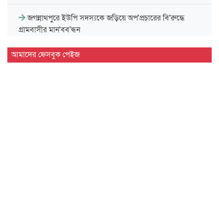
জগন্নাথপুরে ইউপি সদস্যকে জড়িয়ে অপ'প্রচারের বি'রুদ্ধে
গ্রামবাসীর মান'বব'ন্ধন
সিলেট বিভাগীয় সরকারি গণগ্রন্থাগারের জুলাই গণঅভ্যুত্থান দিবস
আমাদের ফেসবুক পেইজ
পালন…
দেশের প্রথম বায়োড্রায়িং প্ল্যান্ট হবে সিলেটে
জগন্নাথপুরে জুলাই গণ'অভ্যু'ত্থান দিবস পালন
জুলাই গণ'অভ্যু'ত্থানে শিক্ষার্থীদের ভূমিকা স্মরণীয় : এম এ…
সিলেট প্রেসক্লাবে জুলাই গণ-অভ্যুত্থান দিবসের আলোচনা সভা