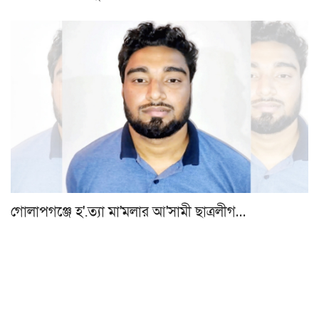
গোলাপগঞ্জে হ'.ত্যা মা'মলার আ'সামী ছাত্রলীগ…