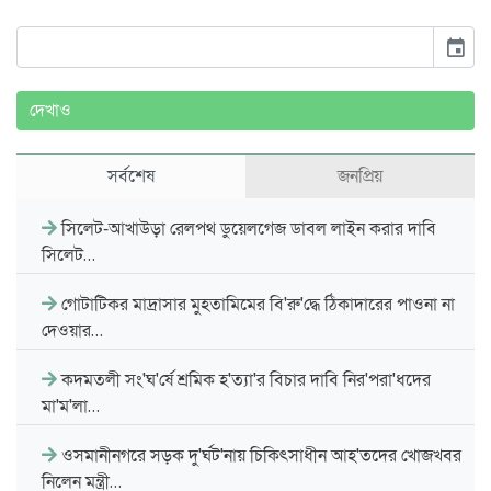
event
দেখাও
সর্বশেষ
জনপ্রিয়
সিলেট-আখাউড়া রেলপথ ডুয়েলগেজ ডাবল লাইন করার দাবি
সিলেট…
গোটাটিকর মাদ্রাসার মুহতামিমের বি'রু'দ্ধে ঠিকাদারের পাওনা না
দেওয়ার…
কদমতলী সং'ঘ'র্ষে শ্রমিক হ'ত্যা'র বিচার দাবি নির'পরা'ধদের
মা'ম'লা…
ওসমানীনগরে সড়ক দু'র্ঘট'নায় চিকিৎসাধীন আহ'তদের খোজখবর
নিলেন মন্ত্রী…