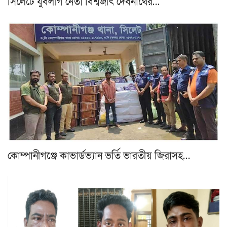
সিলেটে যুবলীগ নেতা বিশ্বজীৎ দেবনাথের…
কোম্পানীগঞ্জে কাভার্ডভ্যান ভর্তি ভারতীয় জিরাসহ…