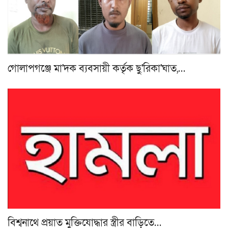
গোলাপগঞ্জে মা'দক ব্যবসায়ী কর্তৃক ছু'রিকা'ঘাত,…
বিশ্বনাথে প্রয়াত মুক্তিযোদ্ধার স্ত্রীর বাড়িতে…