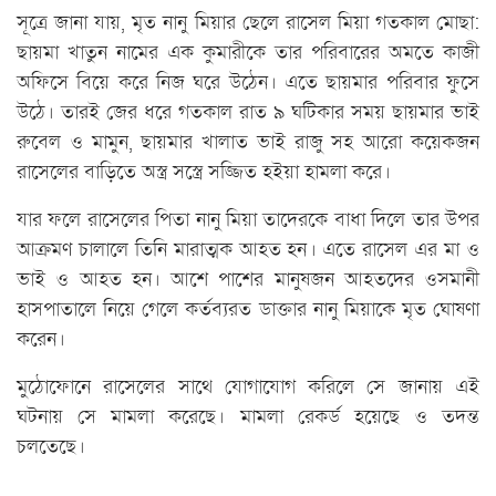
সূত্রে জানা যায়, মৃত নানু মিয়ার ছেলে রাসেল মিয়া গতকাল মোছা:
ছায়মা খাতুন নামের এক কুমারীকে তার পরিবারের অমতে কাজী
অফিসে বিয়ে করে নিজ ঘরে উঠেন। এতে ছায়মার পরিবার ফুসে
উঠে। তারই জের ধরে গতকাল রাত ৯ ঘটিকার সময় ছায়মার ভাই
রুবেল ও মামুন, ছায়মার খালাত ভাই রাজু সহ আরো কয়েকজন
রাসেলের বাড়িতে অস্ত্র সস্ত্রে সজ্জিত হইয়া হামলা করে।
যার ফলে রাসেলের পিতা নানু মিয়া তাদেরকে বাধা দিলে তার উপর
আক্রমণ চালালে তিনি মারাত্মক আহত হন। এতে রাসেল এর মা ও
ভাই ও আহত হন। আশে পাশের মানুষজন আহতদের ওসমানী
হাসপাতালে নিয়ে গেলে কর্তব্যরত ডাক্তার নানু মিয়াকে মৃত ঘোষণা
করেন।
মুঠোফোনে রাসেলের সাথে যোগাযোগ করিলে সে জানায় এই
ঘটনায় সে মামলা করেছে। মামলা রেকর্ড হয়েছে ও তদন্ত
চলতেছে।