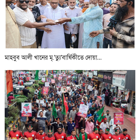
মাহবুব আলী খানের মৃ.'ত্যু'বার্ষিকীতে দোয়া…