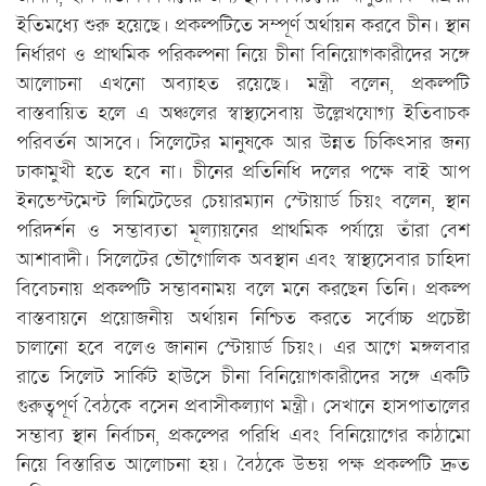
ইতিমধ্যে শুরু হয়েছে। প্রকল্পটিতে সম্পূর্ণ অর্থায়ন করবে চীন। স্থান
নির্ধারণ ও প্রাথমিক পরিকল্পনা নিয়ে চীনা বিনিয়োগকারীদের সঙ্গে
আলোচনা এখনো অব্যাহত রয়েছে। মন্ত্রী বলেন, প্রকল্পটি
বাস্তবায়িত হলে এ অঞ্চলের স্বাস্থ্যসেবায় উল্লেখযোগ্য ইতিবাচক
পরিবর্তন আসবে। সিলেটের মানুষকে আর উন্নত চিকিৎসার জন্য
ঢাকামুখী হতে হবে না। চীনের প্রতিনিধি দলের পক্ষে বাই আপ
ইনভেস্টমেন্ট লিমিটেডের চেয়ারম্যান স্টোয়ার্ড চিয়ং বলেন, স্থান
পরিদর্শন ও সম্ভাব্যতা মূল্যায়নের প্রাথমিক পর্যায়ে তাঁরা বেশ
আশাবাদী। সিলেটের ভৌগোলিক অবস্থান এবং স্বাস্থ্যসেবার চাহিদা
বিবেচনায় প্রকল্পটি সম্ভাবনাময় বলে মনে করছেন তিনি। প্রকল্প
বাস্তবায়নে প্রয়োজনীয় অর্থায়ন নিশ্চিত করতে সর্বোচ্চ প্রচেষ্টা
চালানো হবে বলেও জানান স্টোয়ার্ড চিয়ং। এর আগে মঙ্গলবার
রাতে সিলেট সার্কিট হাউসে চীনা বিনিয়োগকারীদের সঙ্গে একটি
গুরুত্বপূর্ণ বৈঠকে বসেন প্রবাসীকল্যাণ মন্ত্রী। সেখানে হাসপাতালের
সম্ভাব্য স্থান নির্বাচন, প্রকল্পের পরিধি এবং বিনিয়োগের কাঠামো
নিয়ে বিস্তারিত আলোচনা হয়। বৈঠকে উভয় পক্ষ প্রকল্পটি দ্রুত