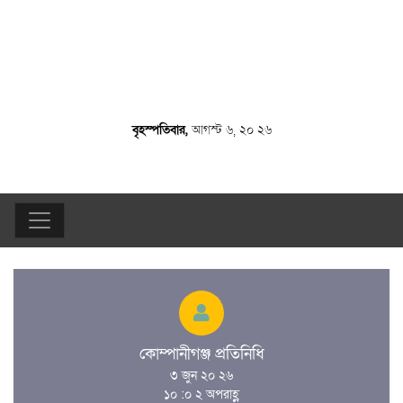
বৃহস্পতিবার,
আগস্ট ৬, ২০ ২৬
কোম্পানীগঞ্জ প্রতিনিধি
৩ জুন ২০ ২৬
১০ :০ ২ অপরাহ্ণ