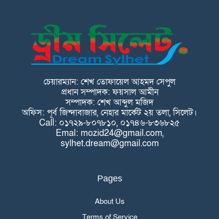
চেয়ারম্যান: শেখ তোফায়েল আহমদ সেপুল
প্রধান সম্পাদক: ফয়সাল আমীন
সম্পাদক: শেখ আব্দুল মজিদ
অফিস: পূর্ব জিন্দাবাজার, নেহার মার্কেট ২য় তলা, সিলেট।
Call: ০১৭২৯-৮০৭৮১০, ০১৭৪৬-৮৩৬৮২৫
Emal: mozid24@gmail.com,
sylhet.dream@gmail.com
Pages
About Us
Terms of Service