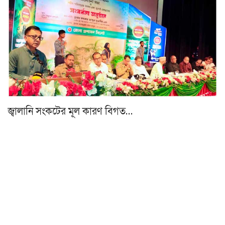
জ্বালানি সংকটের মূল কারণ বিগত…