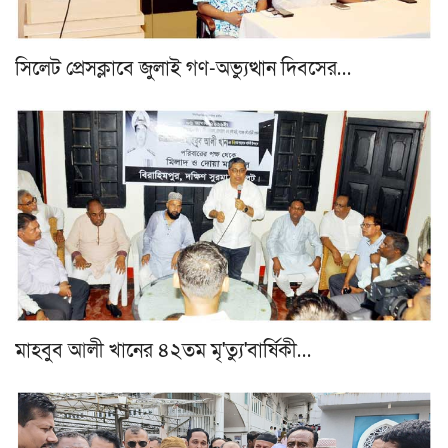
সিলেট প্রেসক্লাবে জুলাই গণ-অভ্যুত্থান দিবসের…
মাহবুব আলী খানের ৪২তম মৃ'ত্যু'বার্ষিকী…