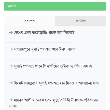
দেখাও
সর্বশেষ
জনপ্রিয়
দেশের প্রথম বায়োড্রায়িং প্ল্যান্ট হবে সিলেটে
জগন্নাথপুরে জুলাই গণ'অভ্যু'ত্থান দিবস পালন
জুলাই গণ'অভ্যু'ত্থানে শিক্ষার্থীদের ভূমিকা স্মরণীয় : এম এ…
সিলেট প্রেসক্লাবে জুলাই গণ-অভ্যুত্থান দিবসের আলোচনা সভা
মাহবুব আলী খানের ৪২তম মৃ'ত্যু'বার্ষিকী উপলক্ষে পরিবারের
দোয়া…