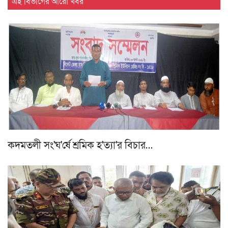
এই বিভাগের আরো খবর
কদমতলী সং'ঘ'র্ষে শ্রমিক হ'ত্যা'র বিচার…