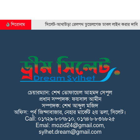
শিরোনাম
সিলেট-আখাউড়া রেলপথ ডুয়েলগেজ ডাবল লাইন করার দাবি সিলেট…
চেয়ারম্যান: শেখ তোফায়েল আহমদ সেপুল
প্রধান সম্পাদক: ফয়সাল আমীন
সম্পাদক: শেখ আব্দুল মজিদ
অফিস: পূর্ব জিন্দাবাজার, নেহার মার্কেট ২য় তলা, সিলেট।
Call: ০১৭২৯-৮০৭৮১০, ০১৭৪৬-৮৩৬৮২৫
Emal: mozid24@gmail.com,
sylhet.dream@gmail.com