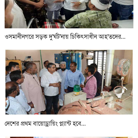
ওসমানীনগরে সড়ক দু'র্ঘট'নায় চিকিৎসাধীন আহ'তদের…
দেশের প্রথম বায়োড্রায়িং প্ল্যান্ট হবে…