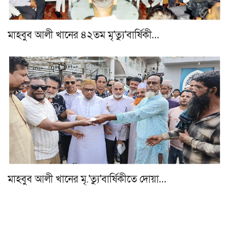
মাহবুব আলী খানের ৪২তম মৃ'ত্যু'বার্ষিকী…
মাহবুব আলী খানের মৃ.'ত্যু'বার্ষিকীতে দোয়া…