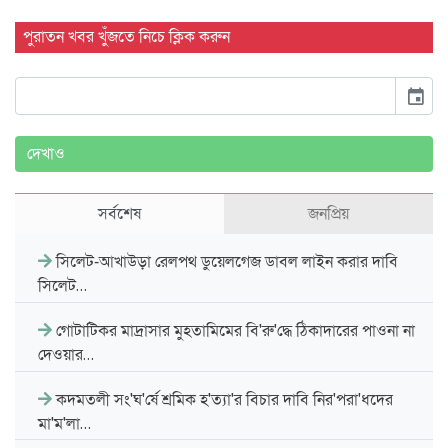
পুরাতন খবর খুঁজতে নিচে ক্লিক করুন
event
দেখাও
সর্বশেষ
জনপ্রিয়
সিলেট-আখাউড়া রেলপথ ডুয়েলগেজ ডাবল লাইন করার দাবি
সিলেট…
গোটাটিকর মাদ্রাসার মুহতামিমের বি'রু'দ্ধে ঠিকাদারের পাওনা না
দেওয়ার…
কদমতলী সং'ঘ'র্ষে শ্রমিক হ'ত্যা'র বিচার দাবি নির'পরা'ধদের
মা'ম'লা…