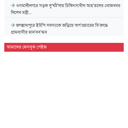
ওসমানীনগরে সড়ক দু'র্ঘট'নায় চিকিৎসাধীন আহ'তদের খোজখবর
নিলেন মন্ত্রী…
জগন্নাথপুরে ইউপি সদস্যকে জড়িয়ে অপ'প্রচারের বি'রুদ্ধে
গ্রামবাসীর মান'বব'ন্ধন
সিলেট বিভাগীয় সরকারি গণগ্রন্থাগারের জুলাই গণঅভ্যুত্থান দিবস
আমাদের ফেসবুক পেইজ
পালন…
দেশের প্রথম বায়োড্রায়িং প্ল্যান্ট হবে সিলেটে
জগন্নাথপুরে জুলাই গণ'অভ্যু'ত্থান দিবস পালন
জুলাই গণ'অভ্যু'ত্থানে শিক্ষার্থীদের ভূমিকা স্মরণীয় : এম এ…
সিলেট প্রেসক্লাবে জুলাই গণ-অভ্যুত্থান দিবসের আলোচনা সভা