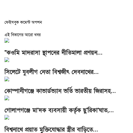
ফেইসবুক কমেন্ট অপশন
এই বিভাগের আরো খবর
"কওমি মাদরাসা স্থাপনের নীতিমালা প্রণয়ন…
সিলেটে যুবলীগ নেতা বিশ্বজীৎ দেবনাথের…
কোম্পানীগঞ্জে কাভার্ডভ্যান ভর্তি ভারতীয় জিরাসহ…
গোলাপগঞ্জে মা'দক ব্যবসায়ী কর্তৃক ছু'রিকা'ঘাত,…
বিশ্বনাথে প্রয়াত মুক্তিযোদ্ধার স্ত্রীর বাড়িতে…