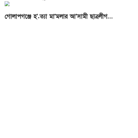
গোলাপগঞ্জে হ'.ত্যা মা'মলার আ'সামী ছাত্রলীগ…