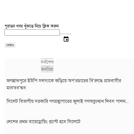
পুরাতন খবর খুঁজতে নিচে ক্লিক করুন
event
দেখাও
সর্বশেষ
জনপ্রিয়
জগন্নাথপুরে ইউপি সদস্যকে জড়িয়ে অপ'প্রচারের বি'রুদ্ধে গ্রামবাসীর
মান'বব'ন্ধন
সিলেট বিভাগীয় সরকারি গণগ্রন্থাগারের জুলাই গণঅভ্যুত্থান দিবস পালন…
দেশের প্রথম বায়োড্রায়িং প্ল্যান্ট হবে সিলেটে