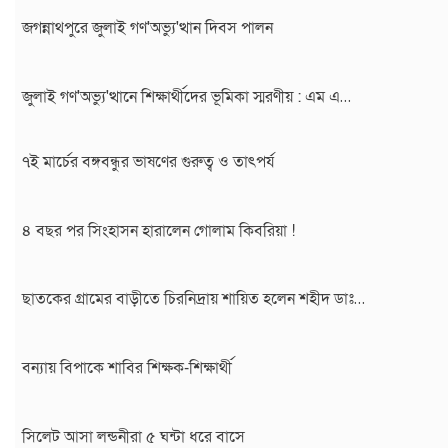
জগন্নাথপুরে জুলাই গণ'অভ্যু'ত্থান দিবস পালন
জুলাই গণ'অভ্যু'ত্থানে শিক্ষার্থীদের ভূমিকা স্মরণীয় : এম এ…
৭ই মার্চের বঙ্গবন্ধুর ভাষণের গুরুত্ব ও তাৎপর্য
সিলেট প্রেসক্লাবে জুলাই গণ-অভ্যুত্থান দিবসের আলোচনা সভা
৪ বছর পর সিংহাসন হারালেন গোলাম কিবরিয়া !
মাহবুব আলী খানের ৪২তম মৃ'ত্যু'বার্ষিকী উপলক্ষে পরিবারের দোয়া…
ছাতকের গ্রামের বাড়ীতে চিরনিদ্রায় শায়িত হলেন শহীদ ডাঃ…
মাহবুব আলী খানের মৃ.'ত্যু'বার্ষিকীতে দোয়া ও শিরনি বিতরণ…
বন্যায় বিপাকে শাবির শিক্ষক-শিক্ষার্থী
১৮নং ওয়ার্ড বিএনপির উদ্যোগে মতবিনিময় ও উন্মুক্ত আলোচনা…
সিলেট আসা লন্ডনীরা ৫ ঘন্টা ধরে বাসে
জুলাই গণ'অভ্যুত্থান দিবসে ৭ আর্মড পুলিশ ব্যাটালিয়নে আলোচনা…