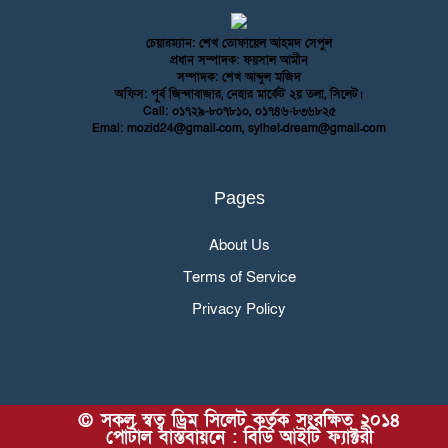
চেয়ারম্যান: শেখ তোফায়েল আহমদ সেপুল
প্রধান সম্পাদক: ফয়সাল আমীন
সম্পাদক: শেখ আব্দুল মজিদ
অফিস: পূর্ব জিন্দাবাজার, নেহার মার্কেট ২য় তলা, সিলেট।
Call: ০১৭২৯-৮০৭৮১০, ০১৭৪৬-৮৩৬৮২৫
Emal: mozid24@gmail.com, sylhet.dream@gmail.com
Pages
About Us
Terms of Service
Privacy Policy
© সকল স্বত্ব ড্রিম সিলেট কর্তৃক সংরক্ষিত ২০১৪
পোর্টাল বাস্তবায়নে : বিডি আইটি ফ্যাক্টরী