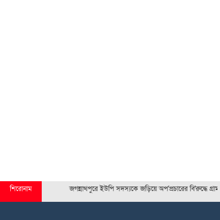
সিলেটে আলোচনার কেন্দ্র আজাদ-রণজিৎ
শিরোনাম
জগন্নাথপুরে ইউপি সদস্যকে জড়িয়ে অপ'প্রচারের বি'রুদ্ধে গ্রামবাসী