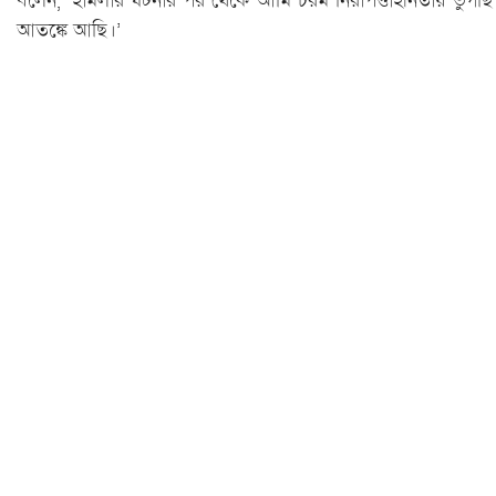
বলেন, ‘হামলার ঘটনার পর থেকে আমি চরম নিরাপত্তাহীনতায় ভুগছি
আতঙ্কে আছি।’