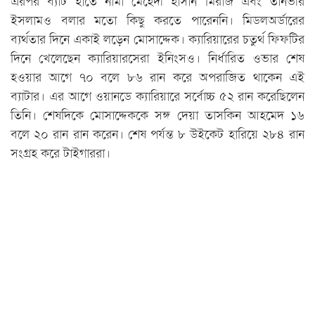
এরপর ব্যাট হাতে নামা মেহেদী হাসান মিরাজ এবং তানভীর
ইসলামও বলার মতো কিছু করতে পারেননি। মিডলঅর্ডারের
ব্যর্থতার দিনে একাই লড়েন মোসাদ্দেক। ক্যারিয়ারের চতুর্থ ফিফটির
দিনে খেলেছেন ক্যারিয়ারসেরা ইনিংসও। নির্ধারিত ওভার শেষ
হওয়ার আগে ৭০ বলে ৮৬ রান করে অপরাজিত থাকেন এই
ব্যাটার। এর আগে ওয়ানডে ক্যারিয়ারে সর্বোচ্চ ৫২ রান করেছিলেন
তিনি। শেষদিকে মোসাদ্দেককে সঙ্গ দেয়া তাসকিন আহমেদ ১৬
বলে ২০ রান রান করেন। শেষ পর্যন্ত ৮ উইকেট হারিয়ে ২৮৪ রান
সংগ্রহ করে টাইগাররা।