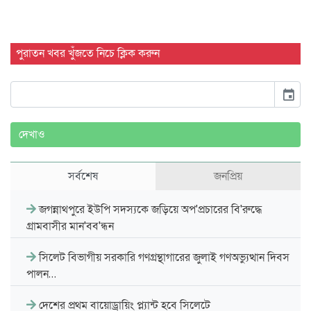
পুরাতন খবর খুঁজতে নিচে ক্লিক করুন
event
দেখাও
সর্বশেষ
জনপ্রিয়
জগন্নাথপুরে ইউপি সদস্যকে জড়িয়ে অপ'প্রচারের বি'রুদ্ধে
গ্রামবাসীর মান'বব'ন্ধন
সিলেট বিভাগীয় সরকারি গণগ্রন্থাগারের জুলাই গণঅভ্যুত্থান দিবস
পালন…
দেশের প্রথম বায়োড্রায়িং প্ল্যান্ট হবে সিলেটে