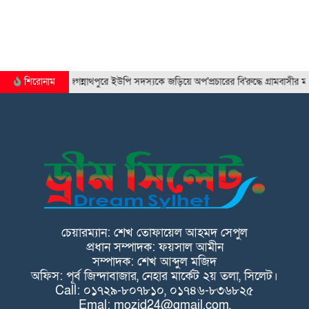
শিরোনাম
জগন্নাথপুরে ইউপি সদস্যকে জড়িয়ে অপ'প্রচারের বি'রুদ্ধে গ্রামবাসীর মান'বব'ন্ধন
চেয়ারম্যান: শেখ তোফায়েল আহমদ সেপুল
প্রধান সম্পাদক: ফয়সাল আমীন
সম্পাদক: শেখ আব্দুল মজিদ
অফিস: পূর্ব জিন্দাবাজার, নেহার মার্কেট ২য় তলা, সিলেট।
Call: ০১৭২৯-৮০৭৮১০, ০১৭৪৬-৮৩৬৮২৫
Emal: mozid24@gmail.com,