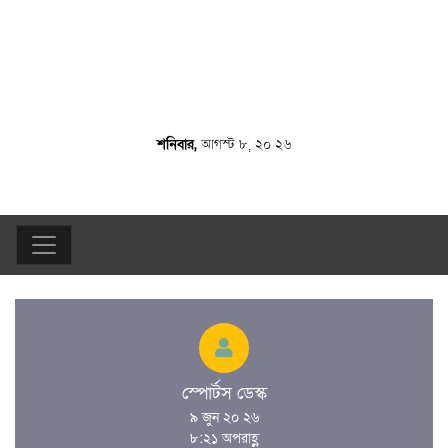
শনিবার,
আগস্ট ৮, ২০ ২৬
স্পোর্টস ডেস্ক
৯ জুন ২০ ২৬
৮:২১ অপরাহ্ণ