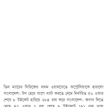
তিন ম্যাচের সিরিজের প্রথম ওয়ানডেতে অস্ট্রেলিয়াকে হারালো
বাংলাদেশ। টস হেরে আগে ব্যাট করতে নেমে নির্ধারিত ৫০ ওভার
শেষে ৮ উইকেট হারিয়ে ২৮৪ রান করে বাংলাদেশ। জবাব দিতে
নেমে ৪২ ওভার ২ বল শেষে ৯ উইকেটে ১৯১ রান তুলে