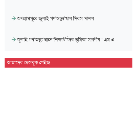
জগন্নাথপুরে জুলাই গণ'অভ্যু'ত্থান দিবস পালন
জুলাই গণ'অভ্যু'ত্থানে শিক্ষার্থীদের ভূমিকা স্মরণীয় : এম এ…
সিলেট প্রেসক্লাবে জুলাই গণ-অভ্যুত্থান দিবসের আলোচনা সভা
আমাদের ফেসবুক পেইজ
মাহবুব আলী খানের ৪২তম মৃ'ত্যু'বার্ষিকী উপলক্ষে পরিবারের
দোয়া…
মাহবুব আলী খানের মৃ.'ত্যু'বার্ষিকীতে দোয়া ও শিরনি বিতরণ…
১৮নং ওয়ার্ড বিএনপির উদ্যোগে মতবিনিময় ও উন্মুক্ত আলোচনা…