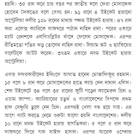
হয়নি। ৩৫ রান করে চার বছর পর জাতীয় দলে ফেরা মোসাদ্দেক
হোসেন সৈকতের বলে বোল্ড হন। ৯১ রানে ৪ উইকেট হারানো
অস্ট্রেলিয়া দলীয় ১২৮ রানের মাথায় পঞ্চম উইকেট হারায়। ৪৭ রান
করা এলেক্স ক্যারিকে সাজঘরে পাঠান নাহিদ রানা। পরের ওভারে
ম্যাট রেনশকে এলবিডব্লিউর ফাঁদে ফেলেন মোসাদ্দেক। এরপর
রীতিমতো গতির ঝড় তোলেন নাহিদ রানা। লিয়াম স্কট ও হ্যাভিয়ের
বার্লেটকে আউট করেন। ৩৭তম ওভারে নবম উইকেট হারায়
অস্ট্রেলিয়া।
এবার সফরকারীদের ইনিংসে আঘাত হানেন মোস্তাফিজুর রহমান।
১৫ বলে ৮ রান করে মোসাদ্দেকের হাতে ক্যাচ দেন নাথান এলিস।
শেষ উইকেটে ৩৪ বলে ৩৫ রানের জুটি গড়েন ক্যামেরুন গ্রিন ও
এডাম জাম্পা। ক্যারিয়ারের চতুর্থ ও বাংলাদেশের বিপক্ষে প্রথম
হাফ সেঞ্চুরি তুলে নেন গ্রিন। এরপরই খেলা বন্ধ হয়ে যায়। এর
আগে ব্যাট করতে নেমে শুরুটা ভালো হয়নি বাংলাদেশের। দলীয়
১০ রানে প্রথম উইকেট হারায় স্বাগতিকরা। ৫ বলে ৫ রান করে
সাজঘরে ফিরে যান সাইফ হাসান। এরপর আরেক ওপেনার