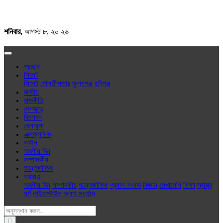
শনিবার,
আগস্ট ৮, ২০ ২৬
প্রচ্ছদ
সিলেট
সিলেট
মৌলভীবাজার
সুনামগঞ্জ
হবিগঞ্জ
জাতীয়
রাজনীতি
দেশজুড়ে
বিনোদন
খেলাধুলা
এক্সক্লু‌সিভ
আইন
স্মরণীয় দিন
সম্পাদকীয়
আন্তর্জাতিক
আরোও
স্মরণীয় দিন
সম্পাদকীয়
আন্তর্জাতিক
প্রবাস সংবাদ
বিজ্ঞান
লেখালেখি
শিক্ষা
স্বাস্থ্য
ধর্ম
লাইফস্টাইল
ক্লাব সংগঠন