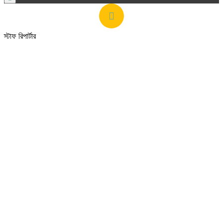
স্টাফ রিপার্টার
৯ জুন ২০ ২৬
৪:৫২ অপরাহ্ণ