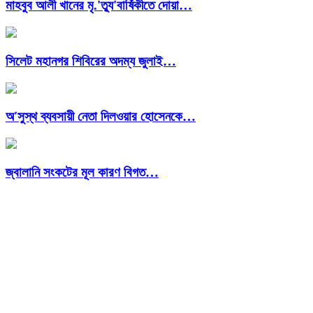
মাহবুব আলী খানের মৃ.'ত্যু'বার্ষিকীতে দোয়া…
সিলেট মহানগর শিবিরের অদম্য জুলাই…
অ'সুস্থ ব্যবসায়ী নেতা দিলওয়ার হোসেনকে…
জ্বালানি সংকটের মূল কারণ বিগত…