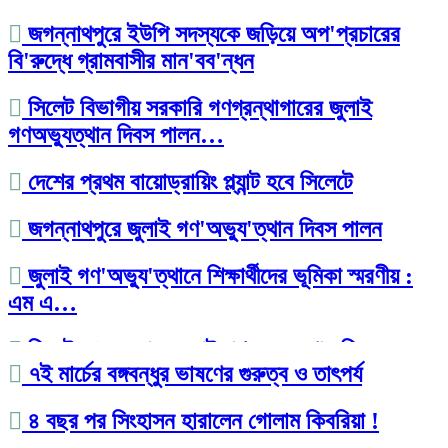
জগন্নাথপুরে ইউপি সদস্যকে জড়িয়ে অপ'প্রচারের
বি'রুদ্ধে গ্রামবাসীর মান'বব'ন্ধন
সিলেট বিভাগীয় সরকারি গণগ্রন্থাগারের জুলাই
গণঅভ্যুত্থান দিবস পালন…
দেশের প্রথম বায়োড্রায়িং প্ল্যান্ট হবে সিলেটে
জগন্নাথপুরে জুলাই গণ'অভ্যু'ত্থান দিবস পালন
জুলাই গণ'অভ্যু'ত্থানে শিক্ষার্থীদের ভূমিকা স্মরণীয় :
এম এ…
সিলেট প্রেসক্লাবে জুলাই গণ-অভ্যুত্থান দিবসের
৭ই মার্চের বঙ্গবন্ধুর ভাষণের গুরুত্ব ও তাৎপর্য
আলোচনা সভা
৪ বছর পর সিংহাসন হারালেন গোলাম কিবরিয়া !
মাহবুব আলী খানের ৪২তম মৃ'ত্যু'বার্ষিকী উপলক্ষে