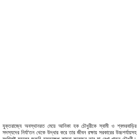
যুক্তরাজ্যে অবস্থানরত মেয়ে আনিকা হক চৌধুরীকে স্বামী ও শ্বশুরবাড়ির
সদস্যদের নির্যা'তন থেকে উদ্ধার করে তার জীবন রক্ষায় সরকারের উচ্চপর্যায়সহ
সংশ্লিষ্ট মহলের জরুরি হস্তক্ষেপ কামনা করেছেন তার মা রেখা খাতুন চৌধুরী।