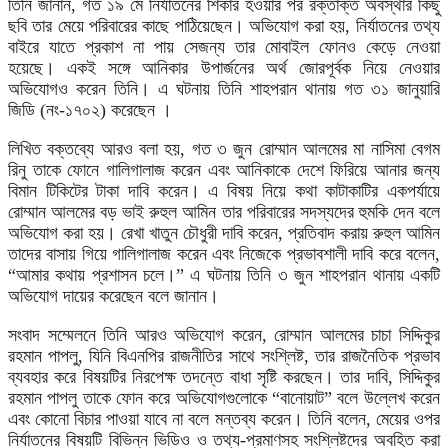
তিনি জানান, গত ১৯ মে নির্যাতনের শিকার হওয়ার পর রক্তাক্ত অবস্থার কিছু
ছবি তার মেয়ে পরিবারের কাছে পাঠিয়েছেন। অভিযোগ করা হয়, নির্যাতনের তথ্য
বাইরে যাতে প্রকাশ না পায় সেজন্য তার মোবাইল ফোনও কেড়ে নেওয়া
হয়েছে। একই সঙ্গে আনিকার উপার্জনের অর্থ জোরপূর্বক নিয়ে নেওয়ার
অভিযোগও করেন তিনি। এ ঘটনায় তিনি শাহপরান থানায় গত ৩১ জানুয়ারি
জিডি (নং-১৭০২) করেছেন ।
লিখিত বক্তব্যে আরও বলা হয়, গত ৩ জুন রোম্মান আলমের মা নাসিমা বেগম
রিনু তাকে ফোনে গালিগালাজ করেন এবং আনিকাকে দেশে ফিরিয়ে আনার জন্য
বিমান টিকিটের টাকা দাবি করেন। এ বিষয় নিয়ে কথা কাটাকাটির একপর্যায়ে
রোম্মান আলমের বড় ভাই রুহুল আমিন তার পরিবারের সদস্যদের হুমকি দেন বলে
অভিযোগ করা হয়। রেখা খাতুন চৌধুরী দাবি করেন, প্রতিবাদ করায় রুহুল আমিন
তাদের বাসায় গিয়ে গালিগালাজ করেন এবং নিজেকে প্রভাবশালী দাবি করে বলেন,
“আমার কথায় প্রশাসন চলে।” এ ঘটনায় তিনি ৩ জুন শাহপরান থানায় একটি
অভিযোগ দায়ের করেছেন বলে জানান।
সংবাদ সম্মেলনে তিনি আরও অভিযোগ করেন, রোম্মান আলমের চাচা সিদ্দিকুর
রহমান পাপলু, যিনি বিএনপির রাজনীতির সাথে সংশ্লিষ্ট, তার রাজনৈতিক প্রভাব
ব্যবহার করে বিষয়টির নিরপেক্ষ তদন্তে বাধা সৃষ্টি করছেন। তার দাবি, সিদ্দিকুর
রহমান পাপলু তাকে ফোন করে অভিযোগগুলোকে “বানোয়াট” বলে উল্লেখ করেন
এবং কোনো বিচার পাওয়া যাবে না বলে মন্তব্য করেন। তিনি বলেন, মেয়ের ওপর
নির্যাতনের বিষয়টি বিভিন্ন ভিডিও ও তথ্য-প্রমাণসহ সংশ্লিষ্টদের অবহিত করা