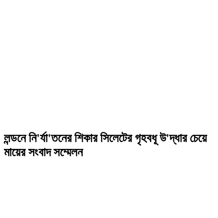
লন্ডনে নি'র্যা'তনের শিকার সিলেটের গৃহবধূ উ'দ্ধার চেয়ে
মায়ের সংবাদ সম্মেলন