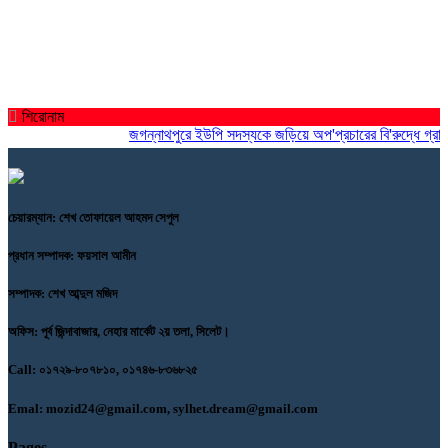
শিরোনাম
জগন্নাথপুরে ইউপি সদস্যকে জড়িয়ে অপ'প্রচারের বি'রুদ্ধে গ্রামবাসীর
চেয়ারম্যান: শেখ তোফায়েল আহমদ সেপুল
প্রধান সম্পাদক: ফয়সাল আমীন
সম্পাদক: শেখ আব্দুল মজিদ
অফিস: পূর্ব জিন্দাবাজার, নেহার মার্কেট ২য় তলা, সিলেট।
Call: ০১৭২৯-৮০৭৮১০, ০১৭৪৬-৮৩৬৮২৫
Emal: mozid24@gmail.com, sylhet.dream@gmail.com
Pages