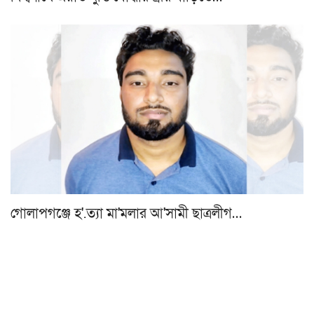
গোলাপগঞ্জে হ'.ত্যা মা'মলার আ'সামী ছাত্রলীগ…