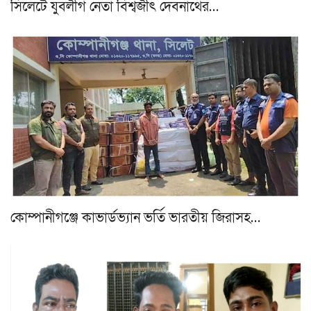
সিলেটে যুবলীগ নেতা বিশ্বজীৎ দেবনাথের…
কোম্পানীগঞ্জে কাভার্ডভ্যান ভর্তি ভারতীয় জিরাসহ…