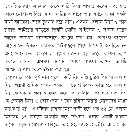
উত্তেজিত র‌্যাব সদস্যরা তাঁকে লাঠি দিয়ে আঘাত করেন এবং হাত
থেকে মোবাইল নিয়ে যান। লাঠির আঘাতে তাঁর ব্যাগে থাকা একটি
দামী ক্যামেরা ভেঙ্গে চুরমার হয়ে যায়। এসময় বেলাল মিয়া ও তাঁর
চাচাত ভাইয়ের বাড়িতে তিনটি মোটর সাইকেল ও দালান ঘরের
কাছের জানালা ব্যাপকভাবে ভাংচুর করা হয়। তারপর র‌্যাবের
আরেকজন উর্ধতন কর্মকর্তা ঘটনাস্থলে গিয়ে বিষয়টি অবহিত হন
এবং সাংবাদিক আব্দুস ছালামের বক্তব্য শুনে তাকে ঘটস্থল ত্যাগ
করতে বলেন। এসময় র‌্যাবের খোয়া যাওয়া তাদের একটি
আগ্নেয়াস্ত্র খাল থেকে উদ্ধার করা হয়।
উল্লেখ্য যে প্রায় দুই মাস পূর্বে একটি সিএনজি চুরির বিচারে বেলাল
মিয়া অগ্রণী ভূমিকা পালন করেন। এতে প্রতিপক্ষ ক্ষীপ্ত হয়ে বেলাল
মিয়াকে হত্যার জন্য আক্রমণ করে। এ ঘটনার জের ধরে গত বিশ
মে বেলাল মিয়া ও ছোটখুরমা গ্রামের রফিক মিয়ার লোকদের মধ্যে
মারামারি হয়। এ ঘটনায় রফিক মিয়া বাদী হয়ে গত ২২ মে বেলাল
মিয়াসহ ১৩ জনকে আসামি করে বিশ্বনাথ থানায় একটি মামলা
দায়ের করেন। মামলা নংÑ১৪, তাং ২২/০৫/২০২০ইং)। এ মামলার