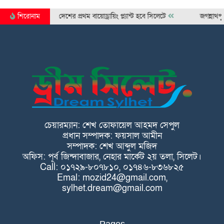
শিরোনাম
দেশের প্রথম বায়োড্রায়িং প্ল্যান্ট হবে সিলেটে
জগন্নাথপুরে জুলাই 
চেয়ারম্যান: শেখ তোফায়েল আহমদ সেপুল
প্রধান সম্পাদক: ফয়সাল আমীন
সম্পাদক: শেখ আব্দুল মজিদ
অফিস: পূর্ব জিন্দাবাজার, নেহার মার্কেট ২য় তলা, সিলেট।
Call: ০১৭২৯-৮০৭৮১০, ০১৭৪৬-৮৩৬৮২৫
Emal: mozid24@gmail.com,
sylhet.dream@gmail.com