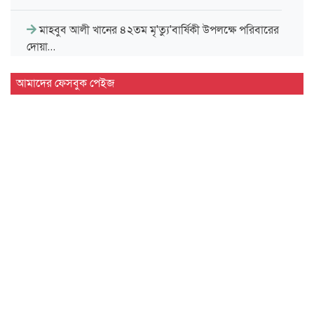
মাহবুব আলী খানের ৪২তম মৃ'ত্যু'বার্ষিকী উপলক্ষে পরিবারের
দোয়া…
মাহবুব আলী খানের মৃ.'ত্যু'বার্ষিকীতে দোয়া ও শিরনি বিতরণ…
আমাদের ফেসবুক পেইজ
১৮নং ওয়ার্ড বিএনপির উদ্যোগে মতবিনিময় ও উন্মুক্ত আলোচনা…
জুলাই গণ'অভ্যুত্থান দিবসে ৭ আর্মড পুলিশ ব্যাটালিয়নে আলোচনা…
সিলেট কোর্ট পয়েন্টে খেলাফত মজলিসের সমাবেশ ও গণ'মি'ছিল…
সিলেট মহানগর শিবিরের অদম্য জুলাই বি'ক্ষো'ভ মি'ছিল ও…