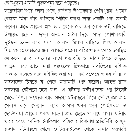
ছোটখুরমা গ্রামটি পুরুষশূন্য হয়ে পড়েছে।
সরেজমিন গিয়ে জানা গেছে, রবিবার উপজেলার পেছিখুরমা গ্রামের
বেলাল মিয়া তাঁর বাড়িতে শিন্নির করার জন্য একটি গরু জবাই
করেন। এতে গ্রামের প্রায় ৪০ থেকে ৫০ জন লোক ওই বাড়িতে
উপস্থিত ছিলেন। দুপুর অনুমান ২টার দিকে সাদা পোশাকধারী
দুইজন তরুন র‌্যাব সদস্য বেলাল মিয়ার বাড়িতে গিয়ে বেলাল
মিয়াকে গ্রেফতারের জন্য ঝাপটে ধরেন। বহিরাগত সন্দেহে উপস্থিত
লোকজন র‌্যাব সদস্যের সাথে ধস্তাধস্তি ও মারামারিতে জড়িয়ে
পড়েন এবং গ্রামে নারী পূরুষদের চিৎকারে মসজিদের মাইকে
ডাকাত এসেছে বলে মাইকিং করা হয়। এই সন্দেহে গ্রামবাসী র‌্যাব
সদস্যদের চিনতে না পেরে মারামারি শুরু করেন। আহত র‌্যাব
সদস্যরা কৌশলে চলে যান। এ ঘটনার ঘন্টাখানেক পর সিলেট
থেকে বিপুল সংখ্যক র‌্যাব সদস্য ঘটনাস্থলে গিয়ে পেছিখুরমা গ্রাম
ঘেরাও করে ফেলেন। র‌্যাব আসার খবর শুনে পেছিখুরমা ও
ছোটখুরমা গ্রামের পুরুষ মহিলা গ্রাম ছেড়ে পালিয়ে যান। ঘটনার
খবর পেয়ে দৈনিক ইনকিলাব পত্রিকার বিশ্বনাথ প্রতিনিধি আব্দুস
ছালাম ঘটনাস্থলে গেলে মোটরসাইকেল থেকে নামার পরপরই