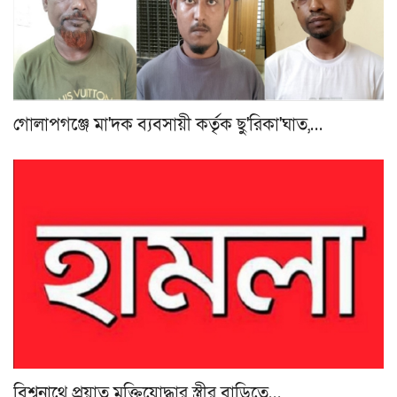
গোলাপগঞ্জে মা'দক ব্যবসায়ী কর্তৃক ছু'রিকা'ঘাত,…
বিশ্বনাথে প্রয়াত মুক্তিযোদ্ধার স্ত্রীর বাড়িতে…