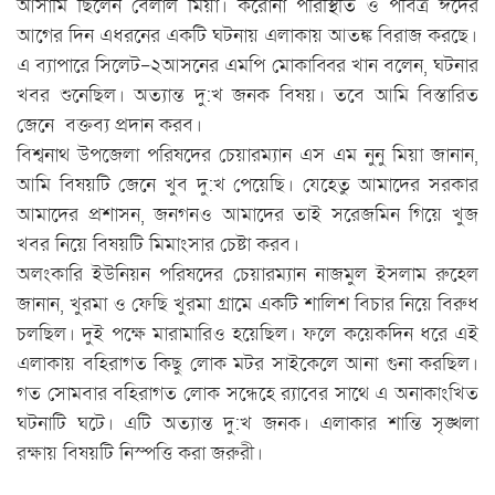
আসামি ছিলেন বেলাল মিয়া। করোনা পরিস্থিতি ও পবিত্র ঈদের
আগের দিন এধরনের একটি ঘটনায় এলাকায় আতঙ্ক বিরাজ করছে।
এ ব্যাপারে সিলেট-২আসনের এমপি মোকাব্বির খান বলেন, ঘটনার
খবর শুনেছিল। অত্যান্ত দু:খ জনক বিষয়। তবে আমি বিস্তারিত
জেনে বক্তব্য প্রদান করব।
বিশ্বনাথ উপজেলা পরিষদের চেয়ারম্যান এস এম নুনু মিয়া জানান,
আমি বিষয়টি জেনে খুব দু:খ পেয়েছি। যেহেতু আমাদের সরকার
আমাদের প্রশাসন, জনগনও আমাদের তাই সরেজমিন গিয়ে খুজ
খবর নিয়ে বিষয়টি মিমাংসার চেষ্টা করব।
অলংকারি ইউনিয়ন পরিষদের চেয়ারম্যান নাজমুল ইসলাম রুহেল
জানান, খুরমা ও ফেছি খুরমা গ্রামে একটি শালিশ বিচার নিয়ে বিরুধ
চলছিল। দুই পক্ষে মারামারিও হয়েছিল। ফলে কয়েকদিন ধরে এই
এলাকায় বহিরাগত কিছু লোক মটর সাইকেলে আনা গুনা করছিল।
গত সোমবার বহিরাগত লোক সন্ধেহে র‌্যাবের সাথে এ অনাকাংখিত
ঘটনাটি ঘটে। এটি অত্যান্ত দু:খ জনক। এলাকার শান্তি সৃঙ্খলা
রক্ষায় বিষয়টি নিস্পত্তি করা জরুরী।