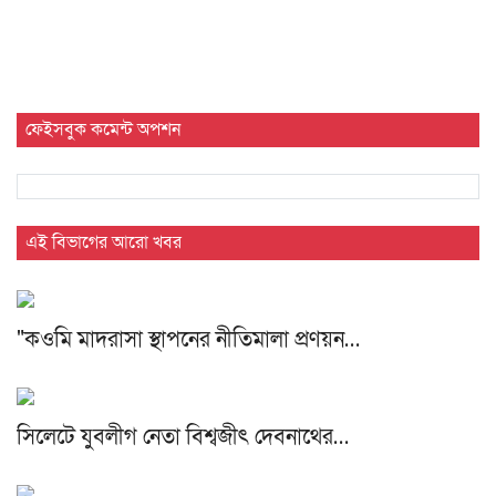
ফেইসবুক কমেন্ট অপশন
এই বিভাগের আরো খবর
"কওমি মাদরাসা স্থাপনের নীতিমালা প্রণয়ন…
সিলেটে যুবলীগ নেতা বিশ্বজীৎ দেবনাথের…