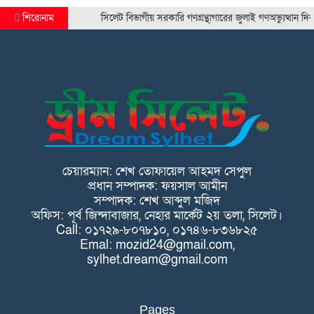
শিরোনাম
সিলেট বিভাগীয় সরকারি গণগ্রন্থাগারের জুলাই গণঅভ্যুত্থান দিবস 
চেয়ারম্যান: শেখ তোফায়েল আহমদ সেপুল
প্রধান সম্পাদক: ফয়সাল আমীন
সম্পাদক: শেখ আব্দুল মজিদ
অফিস: পূর্ব জিন্দাবাজার, নেহার মার্কেট ২য় তলা, সিলেট।
Call: ০১৭২৯-৮০৭৮১০, ০১৭৪৬-৮৩৬৮২৫
Emal: mozid24@gmail.com,
sylhet.dream@gmail.com
Pages