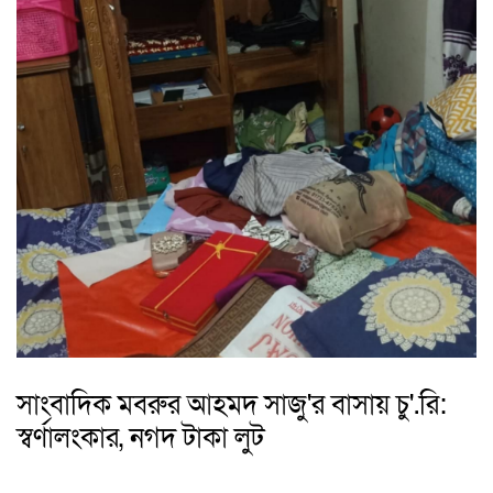
সাংবাদিক মবরুর আহমদ সাজু'র বাসায় চু'.রি:
স্বর্ণালংকার, নগদ টাকা লুট