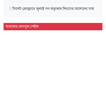
সিলেট প্রেসক্লাবে জুলাই গণ-অভ্যুত্থান দিবসের আলোচনা সভা
মাহবুব আলী খানের ৪২তম মৃ'ত্যু'বার্ষিকী উপলক্ষে পরিবারের
আমাদের ফেসবুক পেইজ
দোয়া…
মাহবুব আলী খানের মৃ.'ত্যু'বার্ষিকীতে দোয়া ও শিরনি বিতরণ…
১৮নং ওয়ার্ড বিএনপির উদ্যোগে মতবিনিময় ও উন্মুক্ত আলোচনা…
জুলাই গণ'অভ্যুত্থান দিবসে ৭ আর্মড পুলিশ ব্যাটালিয়নে আলোচনা…
সিলেট কোর্ট পয়েন্টে খেলাফত মজলিসের সমাবেশ ও গণ'মি'ছিল…