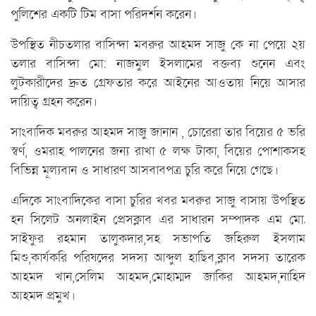
পুলিশের একটি টিম বাসা পরিদর্শন করেন।
উপস্থিত নীচতলার বাসিন্দা মবরুর আহমদ সাজু কে না পেয়ে ২য়
তলার বাসিন্দা মো: নাজমুল ইসলামের বক্তব্য শুনেন এবং
লুটকারীদের দ্রুত গ্রেফতার করে আইনের আওতায় নিয়ে আসার
দায়িত্ব গ্রহন করেন।
সাংবাদিক মবরুর আহমদ সাজু জানান , চোরেরা তার বিয়ের ৫ ভরি
স্বর্ণ, ওমরাহ পালনের জন্য রাখা ৫ লক্ষ টাকা, বিয়ের পোশাকসহ
বিভিন্ন মূল্যবান ও সাধারণ আসবাবপত্র চুরি করে নিয়ে গেছে।
এদিকে সাংবাদিকের বাসা চুরির খবর মবরুর সাজু বাসায় উপস্থিত
হন সিলেট অনলাইন প্রেসক্লাব এর সাধারন সম্পাদক এম মো.
সাইফুর রহমান তালুকদার,সহ সভাপতি জহিরুল ইসলাম
মিশু,কার্যকরি পরিষদের সদস্য আব্দুল হাছিব,ক্লাব সদস্য তারেক
আহমদ খান,সেলিম আহমদ,মোহাম্মদ জাকির আহমদ,নাহিদ
আহমদ প্রমুখ।