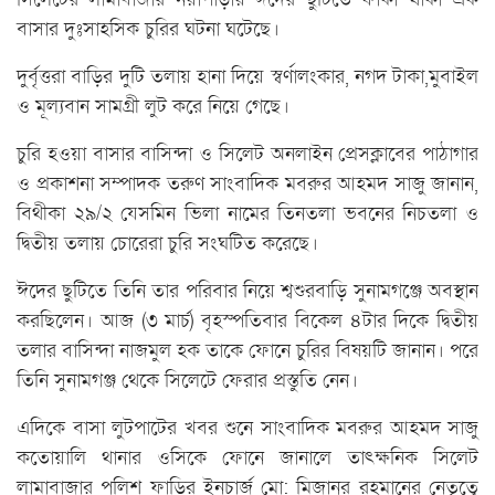
বাসার দুঃসাহসিক চুরির ঘটনা ঘটেছে।
দুর্বৃত্তরা বাড়ির দুটি তলায় হানা দিয়ে স্বর্ণালংকার, নগদ টাকা,মুবাইল
ও মূল্যবান সামগ্রী লুট করে নিয়ে গেছে।
চুরি হওয়া বাসার বাসিন্দা ও সিলেট অনলাইন প্রেসক্লাবের পাঠাগার
ও প্রকাশনা সম্পাদক তরুণ সাংবাদিক মবরুর আহমদ সাজু জানান,
বিথীকা ২৯/২ যেসমিন ভিলা নামের তিনতলা ভবনের নিচতলা ও
দ্বিতীয় তলায় চোরেরা চুরি সংঘটিত করেছে।
ঈদের ছুটিতে তিনি তার পরিবার নিয়ে শ্বশুরবাড়ি সুনামগঞ্জে অবস্থান
করছিলেন। আজ (৩ মার্চ) বৃহস্পতিবার বিকেল ৪টার দিকে দ্বিতীয়
তলার বাসিন্দা নাজমুল হক তাকে ফোনে চুরির বিষয়টি জানান। পরে
তিনি সুনামগঞ্জ থেকে সিলেটে ফেরার প্রস্তুতি নেন।
এদিকে বাসা লুটপাটের খবর শুনে সাংবাদিক মবরুর আহমদ সাজু
কতোয়ালি থানার ওসিকে ফোনে জানালে তাৎক্ষনিক সিলেট
লামাবাজার পুলিশ ফাড়ির ইনচার্জ মো: মিজানুর রহমানের নেতৃত্বে