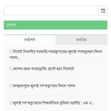
event
দেখাও
সর্বশেষ
জনপ্রিয়
সিলেট বিভাগীয় সরকারি গণগ্রন্থাগারের জুলাই গণঅভ্যুত্থান দিবস
পালন…
দেশের প্রথম বায়োড্রায়িং প্ল্যান্ট হবে সিলেটে
জগন্নাথপুরে জুলাই গণ'অভ্যু'ত্থান দিবস পালন
জুলাই গণ'অভ্যু'ত্থানে শিক্ষার্থীদের ভূমিকা স্মরণীয় : এম এ…