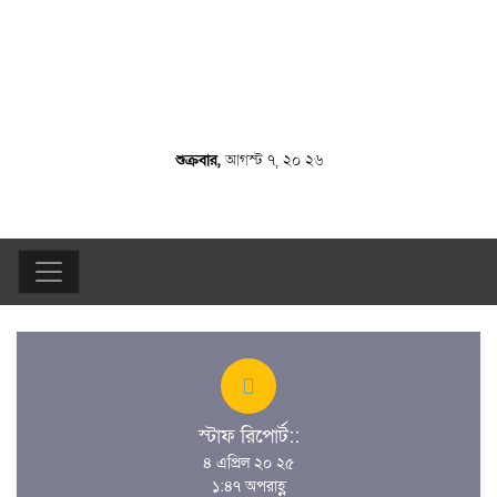
শুক্রবার,
আগস্ট ৭, ২০ ২৬
স্টাফ রিপোর্ট::
৪ এপ্রিল ২০ ২৫
১:৪৭ অপরাহ্ণ