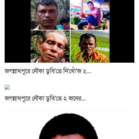
জগন্নাথপুরে নৌকা ডুবি'তে নি'খোঁ'জ ২…
জগন্নাথপুরে নৌকা ডুবি'তে ২ জনের…