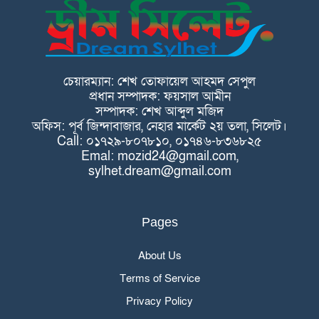
চেয়ারম্যান: শেখ তোফায়েল আহমদ সেপুল
প্রধান সম্পাদক: ফয়সাল আমীন
সম্পাদক: শেখ আব্দুল মজিদ
অফিস: পূর্ব জিন্দাবাজার, নেহার মার্কেট ২য় তলা, সিলেট।
Call: ০১৭২৯-৮০৭৮১০, ০১৭৪৬-৮৩৬৮২৫
Emal: mozid24@gmail.com,
sylhet.dream@gmail.com
Pages
About Us
Terms of Service
Privacy Policy