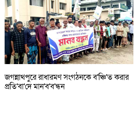
জগন্নাথপুরে রাধারমণ সংগঠনকে ব'ঞ্চি'ত করার
প্রতি'বা'দে মান'ব'ব'ন্ধন