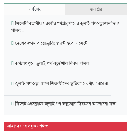
সর্বশেষ
জনপ্রিয়
সিলেট বিভাগীয় সরকারি গণগ্রন্থাগারের জুলাই গণঅভ্যুত্থান দিবস
পালন…
দেশের প্রথম বায়োড্রায়িং প্ল্যান্ট হবে সিলেটে
জগন্নাথপুরে জুলাই গণ'অভ্যু'ত্থান দিবস পালন
জুলাই গণ'অভ্যু'ত্থানে শিক্ষার্থীদের ভূমিকা স্মরণীয় : এম এ…
সিলেট প্রেসক্লাবে জুলাই গণ-অভ্যুত্থান দিবসের আলোচনা সভা
মাহবুব আলী খানের ৪২তম মৃ'ত্যু'বার্ষিকী উপলক্ষে পরিবারের
আমাদের ফেসবুক পেইজ
দোয়া…