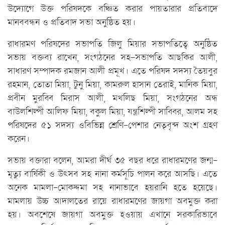
উদ্যোগে উক্ত পরিষদকে বঞ্চিত করার পায়তারার প্রতিবাদে
মানববন্ধন ও প্রতিবাদ সভা অনুষ্ঠিত হয়।
রাধারমণ পরিষদের সভাপতি জিলু মিয়ার সভাপতিত্বে অনুষ্ঠিত
সভায় বক্তব্য রাখেন, সংগঠনের সহ-সভাপতি আছকির আলী,
সাধারণ সম্পাদক রমজান আলী প্রমূখ। এতে পরিষদ সদস্য তৈয়বুর
রহমান, তোতা মিয়া, টুনু মিয়া, কামরুল হাসান তেরাই, মানিক মিয়া,
প্রবীন মুরব্বি মিরাস আলী, মখলিছ মিয়া, সংগঠনের অন্ধ
বাউলশিল্পী আলিফ মিয়া, বকুল মিয়া, যন্ত্রশিল্পী সাব্বির, আলম সহ
পরিষদের ৫১ সদস্য ওবিভিন্ন শ্রেণি-পেশার নেতৃবৃন্দ অংশ গ্রহণ
করেন।
সভায় বক্তারা বলেন, আমরা দীর্ঘ ৩৫ বছর ধরে রাধারমণের জন্ম-
মৃত্যু বার্ষিকী ও উৎসব সহ নানা কর্মসূচি পালন করে আসছি। এতে
অনেক মামলা-মোকদ্দমা সহ নানাভাবে হয়রানি হতে হয়েছে।
মামলায় উচ্চ আদালতের রায়ে রাধারমণের জায়গা অবমুক্ত করা
হয়। অবশেষে জায়গা অবমুক্ত হওয়ায় এখানে সরকারিভাবে