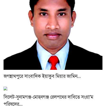
জগন্নাথপুরে সাংবাদিক ইয়াকুব মিয়ার জামিন…
সিলেট-সুনামগঞ্জ-মোহনগঞ্জ রেলপথের দাবিতে সংগ্রা'ম
পরিষদের…