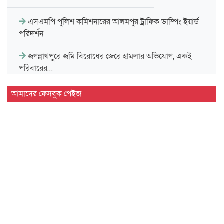
এসএমপি পুলিশ কমিশনারের আলমপুর ট্রাফিক ডাম্পিং ইয়ার্ড
পরিদর্শন
জগন্নাথপুরে জমি বিরোধের জেরে হামলার অভিযোগ, একই
পরিবারের…
সিলেট-আখাউড়া রেলপথ ডুয়েলগেজ ডাবল লাইন করার দাবি
আমাদের ফেসবুক পেইজ
সিলেট…
গোটাটিকর মাদ্রাসার মুহতামিমের বি'রু'দ্ধে ঠিকাদারের পাওনা না
দেওয়ার…
কদমতলী সং'ঘ'র্ষে শ্রমিক হ'ত্যা'র বিচার দাবি নির'পরা'ধদের
মা'ম'লা…
ওসমানীনগরে সড়ক দু'র্ঘট'নায় চিকিৎসাধীন আহ'তদের খোজখবর
নিলেন মন্ত্রী…