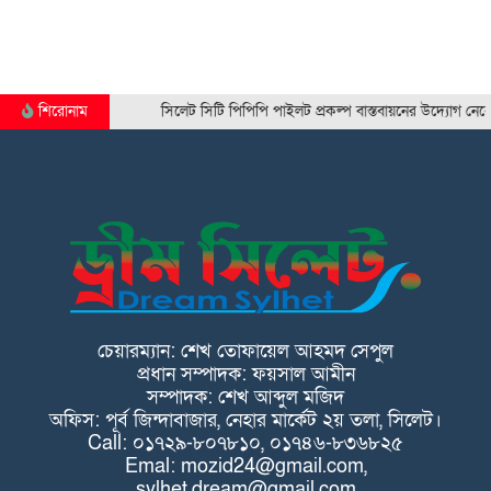
শিরোনাম
সিলেট সিটি পিপিপি পাইলট প্রকল্প বাস্তবায়নের উদ্যোগ নেবে…
চেয়ারম্যান: শেখ তোফায়েল আহমদ সেপুল
প্রধান সম্পাদক: ফয়সাল আমীন
সম্পাদক: শেখ আব্দুল মজিদ
অফিস: পূর্ব জিন্দাবাজার, নেহার মার্কেট ২য় তলা, সিলেট।
Call: ০১৭২৯-৮০৭৮১০, ০১৭৪৬-৮৩৬৮২৫
Emal: mozid24@gmail.com,
sylhet.dream@gmail.com