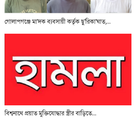
গোলাপগঞ্জে মা'দক ব্যবসায়ী কর্তৃক ছু'রিকা'ঘাত,…
বিশ্বনাথে প্রয়াত মুক্তিযোদ্ধার স্ত্রীর বাড়িতে…