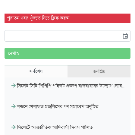
পুরাতন খবর খুঁজতে নিচে ক্লিক করুন
event
দেখাও
সর্বশেষ
জনপ্রিয়
সিলেট সিটি পিপিপি পাইলট প্রকল্প বাস্তবায়নের উদ্যোগ নেবে…
লন্ডনে খেলাফত মজলিসের গণ সমাবেশ অনুষ্ঠিত
সিলেটে আন্তর্জাতিক আদিবাসী দিবস পালিত