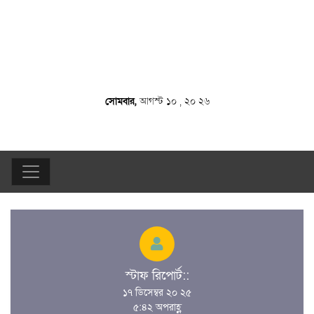
সোমবার,
আগস্ট ১০ , ২০ ২৬
স্টাফ রিপোর্ট::
১৭ ডিসেম্বর ২০ ২৫
৫:৪২ অপরাহ্ণ