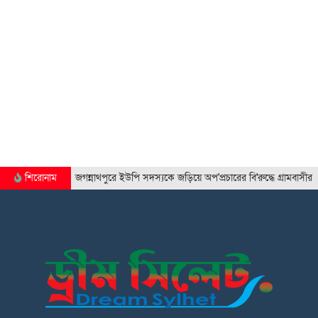
শিরোনাম
জগন্নাথপুরে ইউপি সদস্যকে জড়িয়ে অপ'প্রচারের বি'রুদ্ধে গ্রামবাসীর মান'বব'ন্ধ