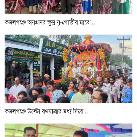
কমলগঞ্জে অনগ্রসর ক্ষুদ্র নৃ-গো'ষ্ঠীর মাঝে…
কমলগঞ্জে উল্টো রথযাত্রার মধ্য দিয়ে…