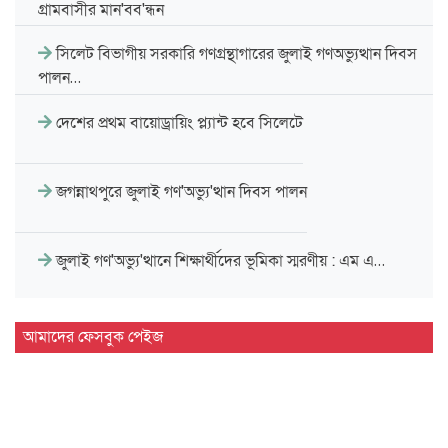
গ্রামবাসীর মান'বব'ন্ধন
সিলেট বিভাগীয় সরকারি গণগ্রন্থাগারের জুলাই গণঅভ্যুত্থান দিবস
পালন…
দেশের প্রথম বায়োড্রায়িং প্ল্যান্ট হবে সিলেটে
জগন্নাথপুরে জুলাই গণ'অভ্যু'ত্থান দিবস পালন
জুলাই গণ'অভ্যু'ত্থানে শিক্ষার্থীদের ভূমিকা স্মরণীয় : এম এ…
সিলেট প্রেসক্লাবে জুলাই গণ-অভ্যুত্থান দিবসের আলোচনা সভা
আমাদের ফেসবুক পেইজ
মাহবুব আলী খানের ৪২তম মৃ'ত্যু'বার্ষিকী উপলক্ষে পরিবারের
দোয়া…