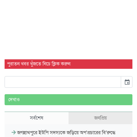
পুরাতন খবর খুঁজতে নিচে ক্লিক করুন
event
দেখাও
সর্বশেষ
জনপ্রিয়
জগন্নাথপুরে ইউপি সদস্যকে জড়িয়ে অপ'প্রচারের বি'রুদ্ধে