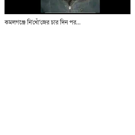
কমলগঞ্জে নি'খোঁ'জের চার দিন পর…