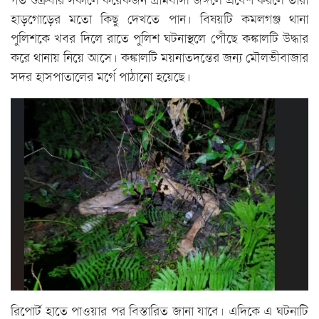
গত শুক্রবার সকালে কয়েকজন গ্রামবাসী জঙ্গলে প্রবেশ করলে তারা
হাড়গোড়ের মতো কিছু দেখতে পান। বিষয়টি কমলগঞ্জ থানা
পুলিশকে খবর দিলে রাতে পুলিশ ঘটনাস্থলে পৌঁছে কঙ্কালটি উদ্ধার
করে থানায় নিয়ে আসে। কঙ্কালটি ময়নাতদন্তের জন্য মৌলভীবাজার
সদর হাসপাতালের মর্গে পাঠানো হয়েছে।
রিপোর্ট হাতে পাওয়ার পর বিস্তারিত জানা যাবে। এদিকে এ ঘটনাটি