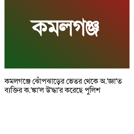
কমলগঞ্জে ঝোঁপঝাড়ের ভেতর থেকে অ.'জ্ঞা'ত
ব্যক্তির ক.'ঙ্কা'ল উ'দ্ধা'র করেছে পুলিশ