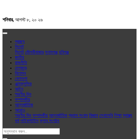
শনিবার,
আগস্ট ৮, ২০ ২৬
প্রচ্ছদ
সিলেট
সিলেট
মৌলভীবাজার
সুনামগঞ্জ
হবিগঞ্জ
জাতীয়
রাজনীতি
দেশজুড়ে
বিনোদন
খেলাধুলা
এক্সক্লু‌সিভ
আইন
স্মরণীয় দিন
সম্পাদকীয়
আন্তর্জাতিক
আরোও
স্মরণীয় দিন
সম্পাদকীয়
আন্তর্জাতিক
প্রবাস সংবাদ
বিজ্ঞান
লেখালেখি
শিক্ষা
স্বাস্থ্য
ধর্ম
লাইফস্টাইল
ক্লাব সংগঠন