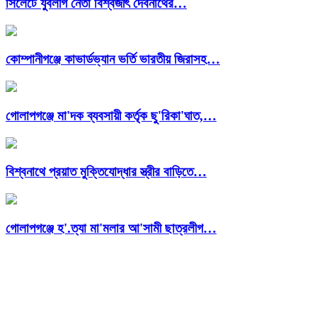
সিলেটে যুবলীগ নেতা বিশ্বজীৎ দেবনাথের…
কোম্পানীগঞ্জে কাভার্ডভ্যান ভর্তি ভারতীয় জিরাসহ…
গোলাপগঞ্জে মা'দক ব্যবসায়ী কর্তৃক ছু'রিকা'ঘাত,…
বিশ্বনাথে প্রয়াত মুক্তিযোদ্ধার স্ত্রীর বাড়িতে…
গোলাপগঞ্জে হ'.ত্যা মা'মলার আ'সামী ছাত্রলীগ…