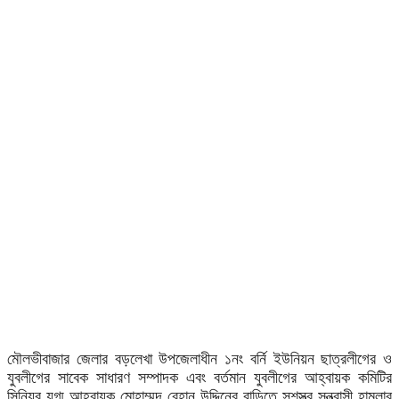
মৌলভীবাজার জেলার বড়লেখা উপজেলাধীন ১নং বর্নি ইউনিয়ন ছাত্রলীগের ও
যুবলীগের সাবেক সাধারণ সম্পাদক এবং বর্তমান যুবলীগের আহ্বায়ক কমিটির
সিনিয়র যুগ্ম আহ্বায়ক মোহাম্মদ রেহান উদ্দিনের বাড়িতে সশস্ত্র সন্ত্রাসী হামলার