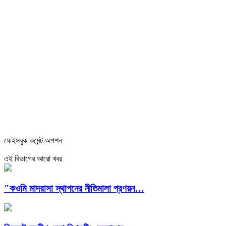
ফেইসবুক কমেন্ট অপশন
এই বিভাগের আরো খবর
"কওমি মাদরাসা স্থাপনের নীতিমালা প্রণয়ন…