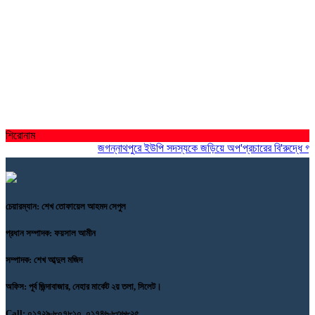
শিরোনাম
জগন্নাথপুরে ইউপি সদস্যকে জড়িয়ে অপ'প্রচারের বি'রুদ্ধে গ্রামবাস
চেয়ারম্যান: শেখ তোফায়েল আহমদ সেপুল
প্রধান সম্পাদক: ফয়সাল আমীন
সম্পাদক: শেখ আব্দুল মজিদ
অফিস: পূর্ব জিন্দাবাজার, নেহার মার্কেট ২য় তলা, সিলেট।
Call: ০১৭২৯-৮০৭৮১০, ০১৭৪৬-৮৩৬৮২৫