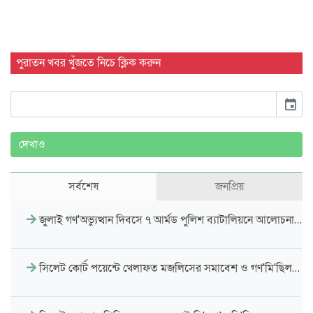
পুরাতন খবর খুঁজতে নিচে ক্লিক করুন
event
দেখাও
সর্বশেষ
জনপ্রিয়
জুলাই গণ'অভ্যুত্থান দিবসে ৭ আর্মড পুলিশ ব্যাটালিয়নে আলোচনা…
সিলেট কোর্ট পয়েন্টে খেলাফত মজলিসের সমাবেশ ও গণ'মি'ছিল…