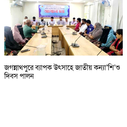
জগন্নাথপুরে ব্যাপক উৎসাহে জাতীয় কন্যা’শি’শু
দিবস পালন