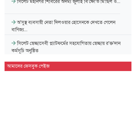
সিলেট মহানগর শিবিরের অদম্য জুলাই বি'ক্ষো'ভ মি'ছিল ও…
অ'সুস্থ ব্যবসায়ী নেতা দিলওয়ার হোসেনকে দেখতে গেলেন
বাণিজ্য…
সিলেট স্বেচ্ছাসেবী প্ল্যাটফর্মের সহযোগিতায় স্বেচ্ছায় র'ক্ত'দান
কর্মসূচি অনুষ্ঠিত
জুলাই গণঅভ্যুত্থানের প্রত্যাশা পূরণে জাতীয় ঐক্যকে সুসংহত
আমাদের ফেসবুক পেইজ
করার…
জ্বালানি সংকটের মূল কারণ বিগত ১৭ বছরের অব্যবস্থাপনা
রসময় মেমোরিয়াল উচ্চ বিদ্যালয়ের নতুন ভবনের উদ্বোধন
করলেন…
নর্থ ইস্ট ইউনিভার্সিটিতে রচনা ও আবৃত্তি প্রতিযোগিতার পুরষ্কার…