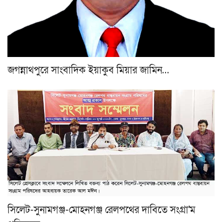
জগন্নাথপুরে সাংবাদিক ইয়াকুব মিয়ার জামিন…
সিলেট-সুনামগঞ্জ-মোহনগঞ্জ রেলপথের দাবিতে সংগ্রা'ম