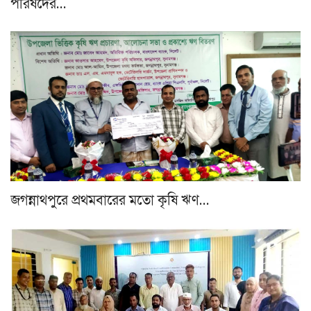
পরিষদের…
জগন্নাথপুরে প্রথমবারের মতো কৃষি ঋণ…