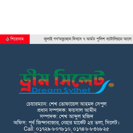
শিরোনাম
জুলাই গণ'অভ্যুত্থান দিবসে ৭ আর্মড পুলিশ ব্যাটালিয়নে আলোচনা…
চেয়ারম্যান: শেখ তোফায়েল আহমদ সেপুল
প্রধান সম্পাদক: ফয়সাল আমীন
সম্পাদক: শেখ আব্দুল মজিদ
অফিস: পূর্ব জিন্দাবাজার, নেহার মার্কেট ২য় তলা, সিলেট।
Call: ০১৭২৯-৮০৭৮১০, ০১৭৪৬-৮৩৬৮২৫