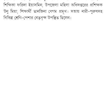
শিক্ষিকা ফরিদা ইয়াসমিন, উপজেলা মহিলা অধিদপ্তরের প্রশিক্ষক
উনু মিয়া, শিক্ষার্থী তানজিনা বেগম প্রমূখ। সভায় নারী-পুরুষসহ
বিভিন্ন শ্রেণি-পেশার নেতৃবৃন্দ উপস্থিত ছিলেন।