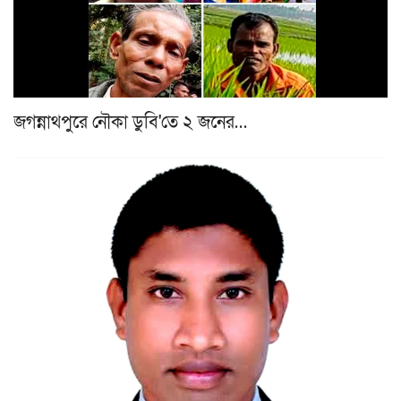
জগন্নাথপুরে নৌকা ডুবি'তে ২ জনের…