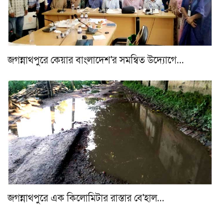
জগন্নাথপুরে কেয়ার বাংলাদেশ'র সমন্বিত উদ্যোগে…
জগন্নাথপুরে এক কিলোমিটার রাস্তার বে'হাল…