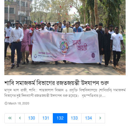
শাবি সমাজকর্ম বিভাগের রজতজয়ন্তী উদযাপন শুরু
মাসুদ আল রাজী, শাবি:: শাহজালাল বিজ্ঞান ও প্রযুক্তি বিশ্ববিদ্যালয়ে (শাবিপ্রবি) সমাজকর্ম
বিভাগের দুই দিনব্যাপী রজতজয়ন্তী উদযাপন শুরু হয়েছে। বৃহস্পতিবার (৫…
March 18, 2020
(current)
130
131
132
133
134