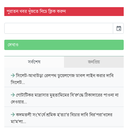
পুরাতন খবর খুঁজতে নিচে ক্লিক করুন
event
দেখাও
সর্বশেষ
জনপ্রিয়
সিলেট-আখাউড়া রেলপথ ডুয়েলগেজ ডাবল লাইন করার দাবি
সিলেট…
গোটাটিকর মাদ্রাসার মুহতামিমের বি'রু'দ্ধে ঠিকাদারের পাওনা না
দেওয়ার…
কদমতলী সং'ঘ'র্ষে শ্রমিক হ'ত্যা'র বিচার দাবি নির'পরা'ধদের
মা'ম'লা…