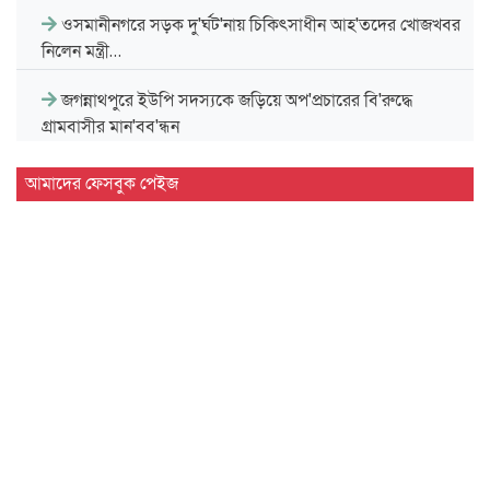
ওসমানীনগরে সড়ক দু'র্ঘট'নায় চিকিৎসাধীন আহ'তদের খোজখবর
নিলেন মন্ত্রী…
জগন্নাথপুরে ইউপি সদস্যকে জড়িয়ে অপ'প্রচারের বি'রুদ্ধে
গ্রামবাসীর মান'বব'ন্ধন
সিলেট বিভাগীয় সরকারি গণগ্রন্থাগারের জুলাই গণঅভ্যুত্থান দিবস
আমাদের ফেসবুক পেইজ
পালন…
দেশের প্রথম বায়োড্রায়িং প্ল্যান্ট হবে সিলেটে
জগন্নাথপুরে জুলাই গণ'অভ্যু'ত্থান দিবস পালন
জুলাই গণ'অভ্যু'ত্থানে শিক্ষার্থীদের ভূমিকা স্মরণীয় : এম এ…
সিলেট প্রেসক্লাবে জুলাই গণ-অভ্যুত্থান দিবসের আলোচনা সভা