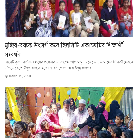
মুজিব-বর্ষকে উৎসর্গ করে হিলসিটি একাডেমির শিক্ষার্থী
সংবর্ধনা
সিলেট কৃষি বিশ্ববিদ্যালয়ের প্রফেসর ড. রাশেদ আল মামুন বলেছেন, আমাদের শিক্ষার্থীদেরকে
এগিয়ে যেতে উদ্বুদ্ধ করতে হবে। কারন প্রেরণা আর উদ্বুদ্ধকরণের…
March 19, 2020