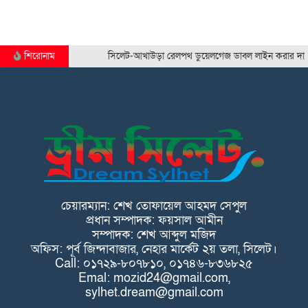
শিরোনাম
সিলেট-আখাউড়া রেলপথ ডুয়েলগেজ ডাবল লাইন করার দাবি সিলে
চেয়ারম্যান: শেখ তোফায়েল আহমদ সেপুল
প্রধান সম্পাদক: ফয়সাল আমীন
সম্পাদক: শেখ আব্দুল মজিদ
অফিস: পূর্ব জিন্দাবাজার, নেহার মার্কেট ২য় তলা, সিলেট।
Call: ০১৭২৯-৮০৭৮১০, ০১৭৪৬-৮৩৬৮২৫
Emal: mozid24@gmail.com,
sylhet.dream@gmail.com