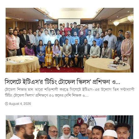
সিলেটে ইটিএস'র 'টিচিং টোফেল স্কিলস' প্রশিক্ষণ ও…
টোফেল শিক্ষার মান আরো শক্তিশালী করতে সিলেটে ইটিএস-এর উদ্যোগ তিন ঘণ্টাব্যাপী
'টিচিং টোফেল স্কিলস' প্রশিক্ষণে ৫০ জনের বেশি শিক্ষক ও…
August 4, 2026