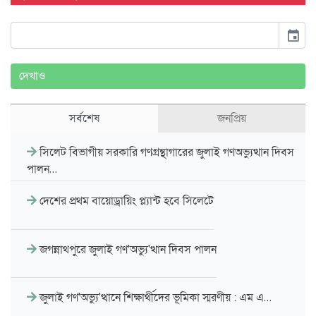
event
দেখাও
সর্বশেষ
জনপ্রিয়
সিলেট বিভাগীয় সরকারি গণগ্রন্থাগারের জুলাই গণঅভ্যুত্থান দিবস
পালন…
দেশের প্রথম বায়োড্রায়িং প্ল্যান্ট হবে সিলেটে
জগন্নাথপুরে জুলাই গণ'অভ্যু'ত্থান দিবস পালন
জুলাই গণ'অভ্যু'ত্থানে শিক্ষার্থীদের ভূমিকা স্মরণীয় : এম এ…