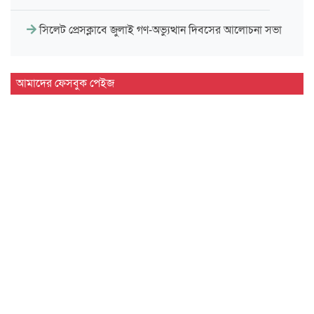
সিলেট প্রেসক্লাবে জুলাই গণ-অভ্যুত্থান দিবসের আলোচনা সভা
মাহবুব আলী খানের ৪২তম মৃ'ত্যু'বার্ষিকী উপলক্ষে পরিবারের
আমাদের ফেসবুক পেইজ
দোয়া…
মাহবুব আলী খানের মৃ.'ত্যু'বার্ষিকীতে দোয়া ও শিরনি বিতরণ…
১৮নং ওয়ার্ড বিএনপির উদ্যোগে মতবিনিময় ও উন্মুক্ত আলোচনা…
জুলাই গণ'অভ্যুত্থান দিবসে ৭ আর্মড পুলিশ ব্যাটালিয়নে আলোচনা…
সিলেট কোর্ট পয়েন্টে খেলাফত মজলিসের সমাবেশ ও গণ'মি'ছিল…