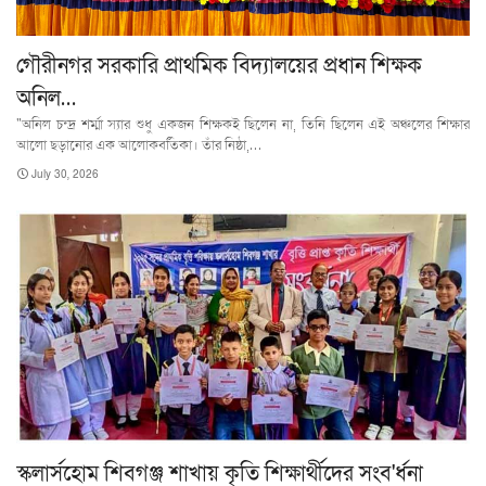
গৌরীনগর সরকারি প্রাথমিক বিদ্যালয়ের প্রধান শিক্ষক
অনিল…
"অনিল চন্দ্র শর্ম্মা স্যার শুধু একজন শিক্ষকই ছিলেন না, তিনি ছিলেন এই অঞ্চলের শিক্ষার
আলো ছড়ানোর এক আলোকবর্তিকা। তাঁর নিষ্ঠা,…
July 30, 2026
স্কলার্সহোম শিবগঞ্জ শাখায় কৃতি শিক্ষার্থীদের সংব'র্ধনা