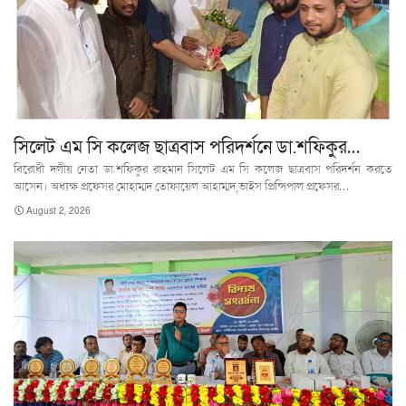
সিলেট এম সি কলেজ ছাত্রবাস পরিদর্শনে ডা.শফিকুর…
বিরোধী দলীয় নেতা ডা.শফিকুর রাহমান সিলেট এম সি কলেজ ছাত্রবাস পরিদর্শন করতে
আসেন। অধ্যক্ষ প্রফেসর মোহাম্মদ তোফায়েল আহাম্মদ,ভাইস প্রিন্সিপাল প্রফেসর…
August 2, 2026