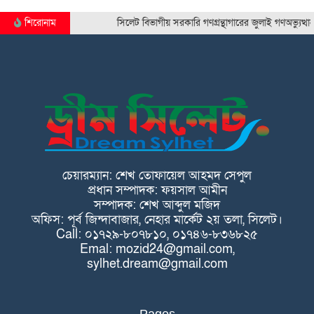
শিরোনাম
সিলেট বিভাগীয় সরকারি গণগ্রন্থাগারের জুলাই গণঅভ্যুত্থান দি
চেয়ারম্যান: শেখ তোফায়েল আহমদ সেপুল
প্রধান সম্পাদক: ফয়সাল আমীন
সম্পাদক: শেখ আব্দুল মজিদ
অফিস: পূর্ব জিন্দাবাজার, নেহার মার্কেট ২য় তলা, সিলেট।
Call: ০১৭২৯-৮০৭৮১০, ০১৭৪৬-৮৩৬৮২৫
Emal: mozid24@gmail.com,
sylhet.dream@gmail.com