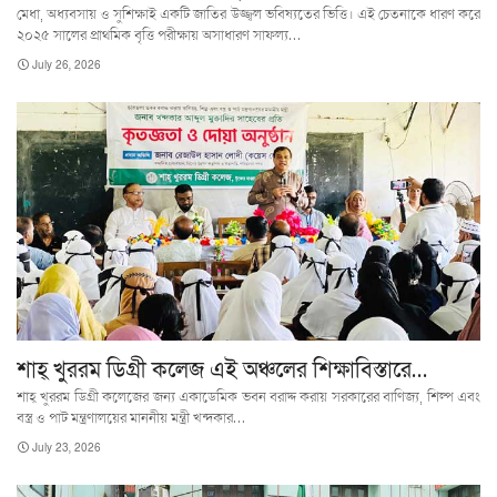
মেধা, অধ্যবসায় ও সুশিক্ষাই একটি জাতির উজ্জ্বল ভবিষ্যতের ভিত্তি। এই চেতনাকে ধারণ করে
২০২৫ সালের প্রাথমিক বৃত্তি পরীক্ষায় অসাধারণ সাফল্য…
July 26, 2026
শাহ্ খুররম ডিগ্রী কলেজ এই অঞ্চলের শিক্ষাবিস্তারে…
শাহ্ খুররম ডিগ্রী কলেজের জন্য একাডেমিক ভবন বরাদ্দ করায় সরকারের বাণিজ্য, শিল্প এবং
বস্ত্র ও পাট মন্ত্রণালয়ের মাননীয় মন্ত্রী খন্দকার…
July 23, 2026