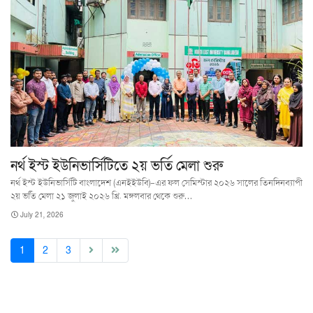
নর্থ ইস্ট ইউনিভার্সিটিতে ২য় ভর্তি মেলা শুরু
নর্থ ইস্ট ইউনিভার্সিটি বাংলাদেশ (এনইইউবি)-এর ফল সেমিস্টার ২০২৬ সালের তিনদিনব্যাপী
২য় ভর্তি মেলা ২১ জুলাই ২০২৬ খ্রি. মঙ্গলবার থেকে শুরু…
July 21, 2026
(current)
1
2
3