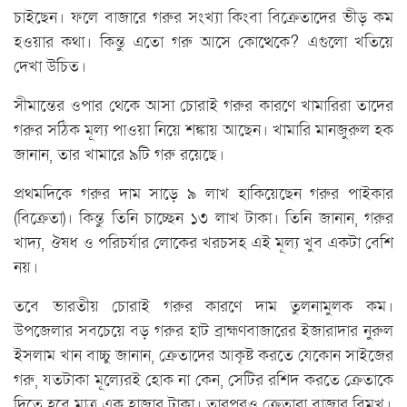
চাইছেন। ফলে বাজারে গরুর সংখ্যা কিংবা বিক্রেতাদের ভীড় কম
হওয়ার কথা। কিন্তু এতো গরু আসে কোত্থেকে? এগুলো খতিয়ে
দেখা উচিত।
সীমান্তের ওপার থেকে আসা চোরাই গরুর কারণে খামারিরা তাদের
গরুর সঠিক মূল্য পাওয়া নিয়ে শঙ্কায় আছেন। খামারি মানজুরুল হক
জানান, তার খামারে ৯টি গরু রয়েছে।
প্রথমদিকে গরুর দাম সাড়ে ৯ লাখ হাকিয়েছেন গরুর পাইকার
(বিক্রেতা)। কিন্তু তিনি চাচ্ছেন ১৩ লাখ টাকা। তিনি জানান, গরুর
খাদ্য, ঔষধ ও পরিচর্যার লোকের খরচসহ এই মূল্য খুব একটা বেশি
নয়।
তবে ভারতীয় চোরাই গরুর কারণে দাম তুলনামুলক কম।
উপজেলার সবচেয়ে বড় গরুর হাট ব্রাহ্মণবাজারের ইজারাদার নুরুল
ইসলাম খান বাচ্চু জানান, ক্রেতাদের আকৃষ্ট করতে যেকোন সাইজের
গরু, যতটাকা মূল্যেরই হোক না কেন, সেটির রশিদ করতে ক্রেতাকে
দিতে হবে মাত্র এক হাজার টাকা। তারপরও ক্রেতারা বাজার বিমুখ।