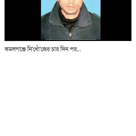
কমলগঞ্জে নি'খোঁ'জের চার দিন পর…