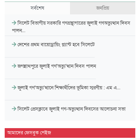
সর্বশেষ
জনপ্রিয়
সিলেট বিভাগীয় সরকারি গণগ্রন্থাগারের জুলাই গণঅভ্যুত্থান দিবস
পালন…
দেশের প্রথম বায়োড্রায়িং প্ল্যান্ট হবে সিলেটে
জগন্নাথপুরে জুলাই গণ'অভ্যু'ত্থান দিবস পালন
জুলাই গণ'অভ্যু'ত্থানে শিক্ষার্থীদের ভূমিকা স্মরণীয় : এম এ…
সিলেট প্রেসক্লাবে জুলাই গণ-অভ্যুত্থান দিবসের আলোচনা সভা
মাহবুব আলী খানের ৪২তম মৃ'ত্যু'বার্ষিকী উপলক্ষে পরিবারের
আমাদের ফেসবুক পেইজ
দোয়া…