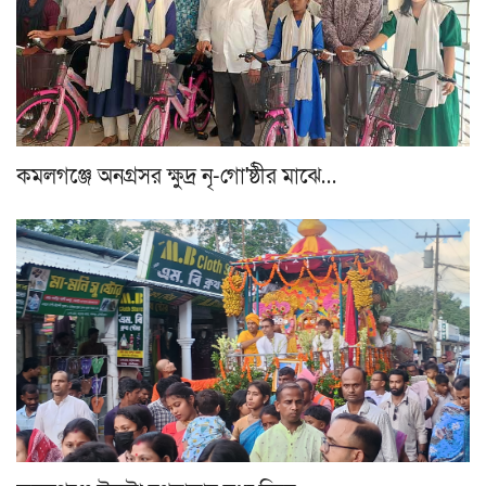
কমলগঞ্জে অনগ্রসর ক্ষুদ্র নৃ-গো'ষ্ঠীর মাঝে…