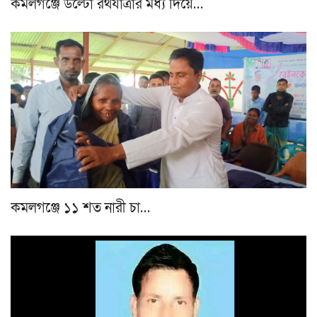
কমলগঞ্জে উল্টো রথযাত্রার মধ্য দিয়ে…
কমলগঞ্জে ১১ শত নারী চা…