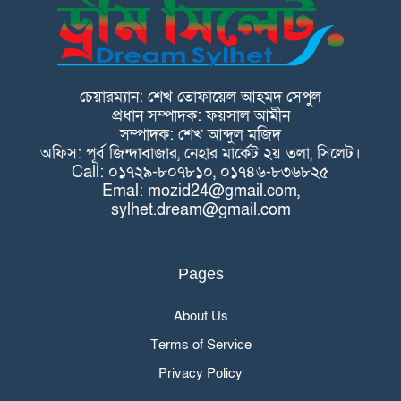
চেয়ারম্যান: শেখ তোফায়েল আহমদ সেপুল
প্রধান সম্পাদক: ফয়সাল আমীন
সম্পাদক: শেখ আব্দুল মজিদ
অফিস: পূর্ব জিন্দাবাজার, নেহার মার্কেট ২য় তলা, সিলেট।
Call: ০১৭২৯-৮০৭৮১০, ০১৭৪৬-৮৩৬৮২৫
Emal: mozid24@gmail.com,
sylhet.dream@gmail.com
Pages
About Us
Terms of Service
Privacy Policy