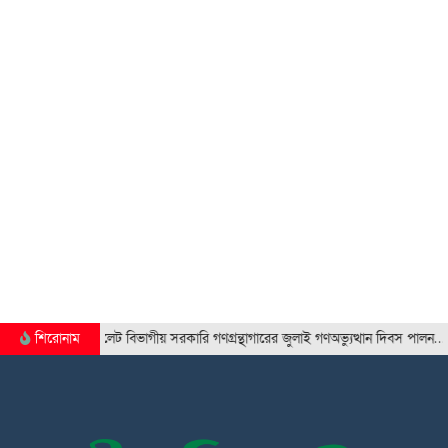
শিরোনাম
সিলেট বিভাগীয় সরকারি গণগ্রন্থাগারের জুলাই গণঅভ্যুত্থান দিবস পালন…