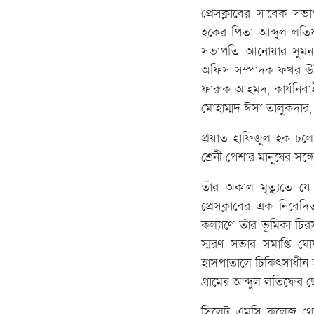
প্রেসক্লাবের সাবেক স
হকের পিতা আব্দুল লতিফ
সভাপতি আনোয়ার সুমন,
অফিস সম্পাদক ফখর উদ্দি
ফারুক আহমদ, কার্যনিবার্
মোহাম্মদ ঈসা তালুকদার, 
প্রয়াত হাফিজুল হক চল
শ্রেনী পেশার মানুষের সঙ্
তাঁর অকাল মৃত্যুতে যে
প্রেসক্লাবের এক নিবে
কল্যাণে তাঁর ভূমিকা চ
স্মরণ সভার সমাপ্তি ঘো
হাসপাতালে চিকিৎসাধীন অ
গ্রামের আব্দুল লতিফের 
সিলেট এমসি কলেজ থেকে