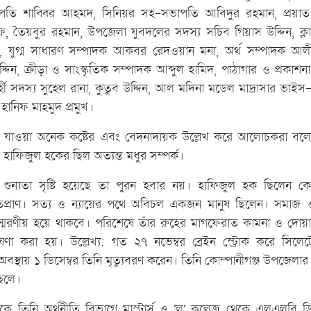
ভাপতি শাব্বির আহমদ, সিনিয়র সহ-সভাপতি আবিদুর রহমান, প্রয়াত
, তৈয়বুর রহমান, উপজেলা যুবদলের সদস্য সচিব গিয়াস উদ্দিন, ক্
 যুগ্ম সাধারণ সম্পাদক আকবর রেদওয়ান মনা, অর্থ সম্পাদক আল
ন, ক্রীড়া ও সাংস্কৃতিক সম্পাদক আব্দুল হামিদ, পাঠাগার ও প্রকাশন
হী সদস্য সুহেল রানা, কুতুব উদ্দিন, আল মদিনা মডেল মাদ্রাসার ভাইস-প্
হানিফ মাহমুদ প্রমুখ।
ে যাওয়া অনেক কষ্টের এবং বেদনাদায়ক উল্লেখ করে আলোচকরা বলেন,
গে হাফিজুল হকের ছিল অত্যন্ত মধুর সম্পর্ক।
 শুন্যতা সৃষ্টি হয়েছে তা পুরন হবার নয়। হাফিজুল হক ছিলেন কোম
দিতপ্রাণ। সত্য ও ন্যায়ের পথে অবিচল একজন মানুষ ছিলেন। সমাজ ও
িরস্মরণীয় হয়ে থাকবে। পরিশেষে তাঁর রুহের মাগফেরাত কামনা ও দোয়া
ষণা করা হয়। উল্লেখ্য: গত ২৭ নভেম্বর ব্রেইন স্ট্রোক করে সিল
বস্থায় ১ ডিসেম্বর তিনি মৃত্যুবরণ করেন। তিনি কোম্পানীগঞ্জ উপজেলার
ছেলে।
 তিনি অর্থনীতি বিভাগে মাস্টার্স ও 'ল' কলেজ থেকে এলএলবি ডিগ্