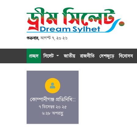
শুক্রবার,
আগস্ট ৭, ২০ ২৬
প্রচ্ছদ
সিলেট
জাতীয়
রাজনীতি
দেশজুড়ে
বিনোদন
কোম্পানীগঞ্জ প্রতিনিধি::
৭ ডিসেম্বর ২০ ২৫
৬:২৮ অপরাহ্ণ