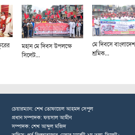
মে দিবসে বাংলাদেশ 
কুরের
মহান মে দিবস উপলক্ষে
শ্রমিক…
সিলেট…
চেয়ারম্যান: শেখ তোফায়েল আহমদ সেপুল
প্রধান সম্পাদক: ফয়সাল আমীন
সম্পাদক: শেখ আব্দুল মজিদ