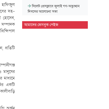
 হাফিজুল
সিলেট প্রেসক্লাবে জুলাই গণ-অভ্যুত্থান
লাবের সহ-
দিবসের আলোচনা সভা
ী হোসেন,
মাহবুব আলী খানের ৪২তম মৃ'ত্যু'বার্ষিকী
া সম্পাদক
আমাদের ফেসবুক পেইজ
উপলক্ষে পরিবারের দোয়া…
রিন্সিপাল
মাহবুব আলী খানের মৃ.'ত্যু'বার্ষিকীতে দোয়া
ও শিরনি বিতরণ…
 প্রতিটি
১৮নং ওয়ার্ড বিএনপির উদ্যোগে মতবিনিময়
ও উন্মুক্ত আলোচনা…
্পানীগঞ্জ
 মানুষের
জুলাই গণ'অভ্যুত্থান দিবসে ৭ আর্মড পুলিশ
র মাধ্যমে
ব্যাটালিয়নে আলোচনা…
েটের একটি
সিলেট কোর্ট পয়েন্টে খেলাফত মজলিসের
 কালীবাড়ি
সমাবেশ ও গণ'মি'ছিল…
সিলেট মহানগর শিবিরের অদম্য জুলাই
রি অর্জন