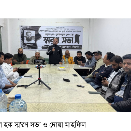
ল হক স্ম'রণ সভা ও দোয়া মাহফিল