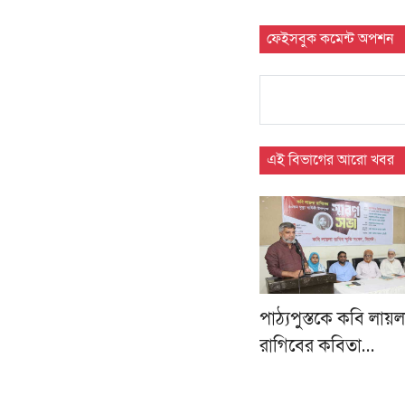
ফেইসবুক কমেন্ট অপশন
এই বিভাগের আরো খবর
পাঠ্যপুস্তকে কবি লায়ল
রাগিবের কবিতা…