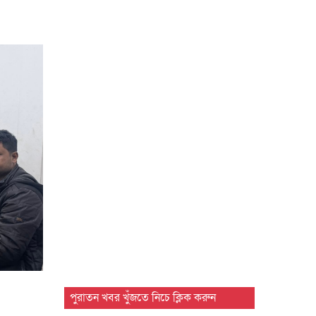
পুরাতন খবর খুঁজতে নিচে ক্লিক করুন