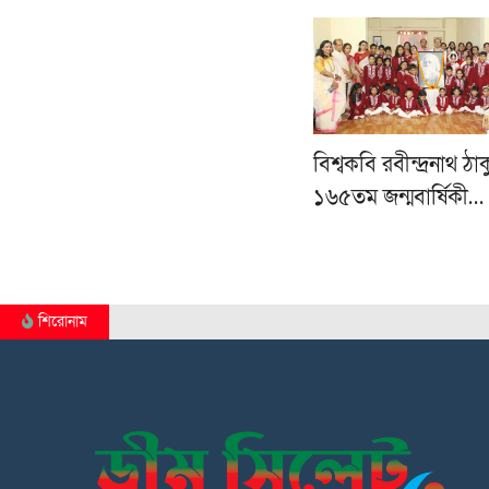
বিশ্বকবি রবীন্দ্রনাথ ঠা
১৬৫তম জন্মবার্ষিকী…
শিরোনাম