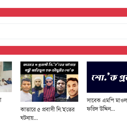
া
সাবেক এমপি মাওল
ফরিদ উদ্দিন…
কাতারে ৫ প্রবাসী নি.'হ'তের
ঘটনায়…