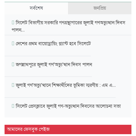
সর্বশেষ
জনপ্রিয়
সিলেট বিভাগীয় সরকারি গণগ্রন্থাগারের জুলাই গণঅভ্যুত্থান দিবস
পালন…
দেশের প্রথম বায়োড্রায়িং প্ল্যান্ট হবে সিলেটে
জগন্নাথপুরে জুলাই গণ'অভ্যু'ত্থান দিবস পালন
জুলাই গণ'অভ্যু'ত্থানে শিক্ষার্থীদের ভূমিকা স্মরণীয় : এম এ…
সিলেট প্রেসক্লাবে জুলাই গণ-অভ্যুত্থান দিবসের আলোচনা সভা
মাহবুব আলী খানের ৪২তম মৃ'ত্যু'বার্ষিকী উপলক্ষে পরিবারের
আমাদের ফেসবুক পেইজ
দোয়া…