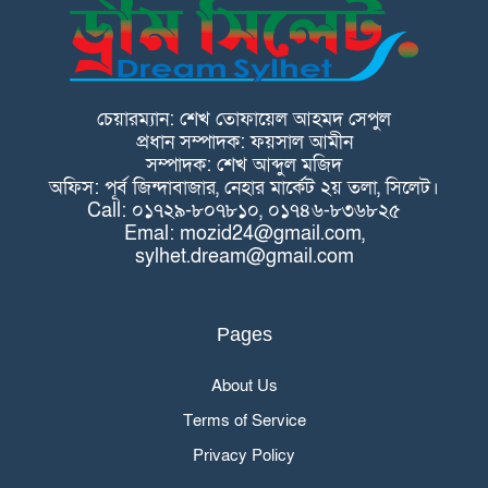
চেয়ারম্যান: শেখ তোফায়েল আহমদ সেপুল
প্রধান সম্পাদক: ফয়সাল আমীন
সম্পাদক: শেখ আব্দুল মজিদ
অফিস: পূর্ব জিন্দাবাজার, নেহার মার্কেট ২য় তলা, সিলেট।
Call: ০১৭২৯-৮০৭৮১০, ০১৭৪৬-৮৩৬৮২৫
Emal: mozid24@gmail.com,
sylhet.dream@gmail.com
Pages
About Us
Terms of Service
Privacy Policy