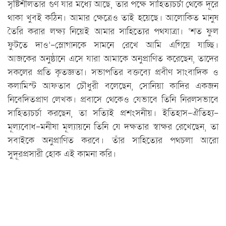
সৃষ্টিশীলতার গুণ যার মধ্যে আছে, তার পক্ষে সাহিত্যচর্চা থেকে দূরে
থাকা খুবই কঠিন। আমার ক্ষেত্রেও তাই হয়েছে। আলোকিত মানুষ
তৈরি করার লক্ষ্য নিয়েই আমার সাহিত্যের পথযাত্রা। ‘শত ফুল
ফুটতে দাও’-স্লোগানকে সামনে রেখে আমি এগিয়ে যাচ্ছি।
আজকের অনুষ্ঠানে এসে যারা আমাকে অনুপ্রাণিত করেছেন, তাদের
সকলের প্রতি কৃতজ্ঞতা। সভাপতির বক্তব্যে প্রবীণ সাংবাদিক ও
কলামিস্ট আফতাব চৌধুরী বলেছেন, সোনিয়া কাদির একজন
নিবেদিতপ্রাণ লেখক। প্রবাসে থেকেও যেভাবে তিনি নিরলসভাবে
সাহিত্যচর্চা করছেন, তা সত্যিই প্রশংসনীয়। ইতিহাস-ঐতিহ্য-
মূল্যবোধ-মনীষা মূল্যায়নে তিনি যে দক্ষতার স্বাক্ষর রেখেছেন, তা
সবাইকে অনুপ্রাণিত করবে। তাঁর সাহিত্যের পথচলা আরো
সুদূরপ্রসারী হোক এই কামনা করি।