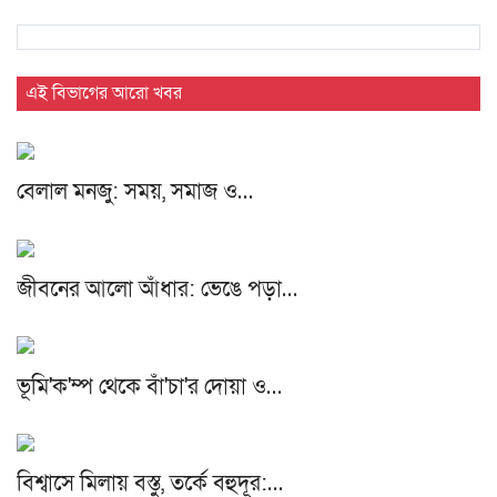
এই বিভাগের আরো খবর
বেলাল মনজু: সময়, সমাজ ও…
জীবনের আলো আঁধার: ভেঙে পড়া…
ভূমি'ক'ম্প থেকে বাঁ'চা'র দোয়া ও…
বিশ্বাসে মিলায় বস্তু, তর্কে বহুদূর:…