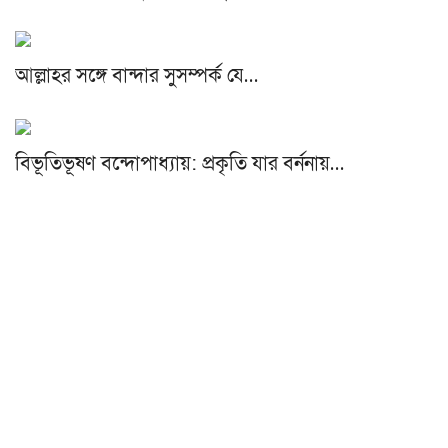
আল্লাহর সঙ্গে বান্দার সুসম্পর্ক যে…
বিভূতিভূষণ বন্দোপাধ্যায়: প্রকৃতি যার বর্ননায়…