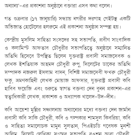
অন্যান্য’-এর প্রকাশনা অনুষ্ঠানে বক্তারা এসব কথা বলেন।
গত শুক্রবার (১৭ জানুয়ারি) সন্ধ্যায় নগরীর দরগাহ গেইটস্থ একটি
অভিজাত হোটেলের হলরুমে এই প্রকাশনা অনুষ্ঠান সম্পন্ন হয়।
কেন্দ্রীয় মুসলিম সাহিত্য সংসদের সহ সভাপতি, প্রবীণ সাংবাদিক
ও কলামিস্ট আফতাব চৌধুরীর সভাপতিত্বে অনুষ্ঠানে সম্মানিত
অতিথি হিসেবে উপস্থিত ছিলেন যুক্তরাষ্ট্র প্রবাসী সমাজসেবক ও
লেখক ইশতিয়াক আহমদ চৌধুরী রুপু, সিলেটের ডাকের অতিথি
সম্পাদক নজরুল ইসলাম বাসন, বিশিষ্ট সমাজসেবী ফখরু চৌধুরী
ফকু, ভ্রমণকাহিনী লেখক মোয়াজ আফসার, যুক্তরাষ্ট্র প্রবাসী কবি
হাবিব ফয়েজি এবং শুরুতে স্বাগত বক্তব্য দেন বুনন প্রকাশন-এর
স্বত্বাধিকারী লেখক, প্রকাশক ও অধ্যাপক খালেদ-উদ-দীন।
কবি আয়েশা মুন্নির সঞ্চালনায় অন্যান্যের মধ্যে বক্তব্য দেন জার্মান
প্রবাসী কবি সাকি চৌধুরী, কবি ও গল্পকার শামসুল কিবরিয়া, কবি
ও সাহিত্য সমালোচক মামুন সুলতান, পিএইচডি গবেষক মুনশী
আলিম, সিলেট লেখিকা সংঘের সভাপতি রওশন আরা চৌধুরী,