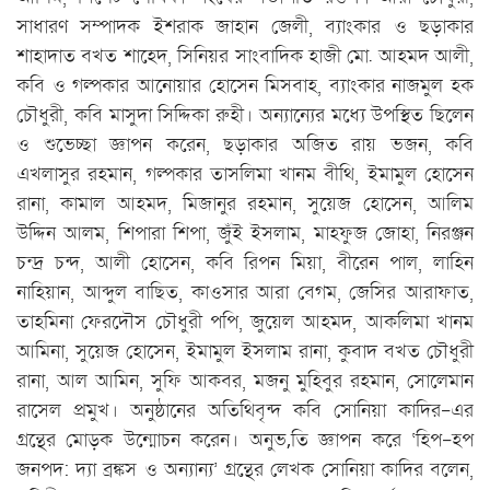
সাধারণ সম্পাদক ইশরাক জাহান জেলী, ব্যাংকার ও ছড়াকার
শাহাদাত বখত শাহেদ, সিনিয়র সাংবাদিক হাজী মো. আহমদ আলী,
কবি ও গল্পকার আনোয়ার হোসেন মিসবাহ, ব্যাংকার নাজমুল হক
চৌধুরী, কবি মাসুদা সিদ্দিকা রুহী। অন্যান্যের মধ্যে উপস্থিত ছিলেন
ও শুভেচ্ছা জ্ঞাপন করেন, ছড়াকার অজিত রায় ভজন, কবি
এখলাসুর রহমান, গল্পকার তাসলিমা খানম বীথি, ইমামুল হোসেন
রানা, কামাল আহমদ, মিজানুর রহমান, সুয়েজ হোসেন, আলিম
উদ্দিন আলম, শিপারা শিপা, জুঁই ইসলাম, মাহফুজ জোহা, নিরঞ্জন
চন্দ্র চন্দ, আলী হোসেন, কবি রিপন মিয়া, বীরেন পাল, লাহিন
নাহিয়ান, আব্দুল বাছিত, কাওসার আরা বেগম, জেসির আরাফাত,
তাহমিনা ফেরদৌস চৌধুরী পপি, জুয়েল আহমদ, আকলিমা খানম
আমিনা, সুয়েজ হোসেন, ইমামুল ইসলাম রানা, কুবাদ বখত চৌধুরী
রানা, আল আমিন, সুফি আকবর, মজনু মুহিবুর রহমান, সোলেমান
রাসেল প্রমুখ। অনুষ্ঠানের অতিথিবৃন্দ কবি সোনিয়া কাদির-এর
গ্রন্থের মোড়ক উন্মোচন করেন। অনুভ‚তি জ্ঞাপন করে ‘হিপ-হপ
জনপদ: দ্যা ব্রঙ্কস ও অন্যান্য’ গ্রন্থের লেখক সোনিয়া কাদির বলেন,