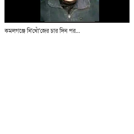
কমলগঞ্জে নি'খোঁ'জের চার দিন পর…