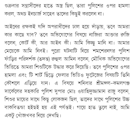
শুক্রবার সন্ত্রাসীদের হাতে অস্ত্র ছিল, তারা পুলিশের ওপর হামলা
করল, অথচ ইনচার্জ সাহেব তাদের কিছুই করলেন না।
আইনের রক্ষকই যদি অপরাধীদের ঢাল হয়ে দাঁড়ায়, তবে আমরা
কার কাছে যাব? তবে অভিযোগের বিষয়ে নাজিরা আক্তার রুজি
বলেন, কোর্ট কী, আর আইন কী। আমি কিচ্ছু মানি না। আমার
মেয়েকে আমি নিবই। পুরো ঘটনাটি নিয়ে শমশেরনগর পুলিশ
ফাঁড়ির পরিদর্শক (তদন্ত) রুহুল আমিন বলেন, মৌখিক অভিযোগের
ভিত্তিতে আমরা শিশুটিকে উদ্ধার করে দিয়েছি। তবে পুলিশের ওপর
হামলা এবং টি শার্ট ছিঁড়ে ফেলার ভিডিও ফুটেজের বিষয়টি তিনি
কৌশলে এড়িয়ে যান। এ বিষয়ে শনিবার শ্রীমঙ্গল-কমলগঞ্জ
সার্কেলের সহকারি পুলিশ সুপার মোঃ ওয়াহিদুজ্জামান রাজু বলেন,
শিশুর মায়ের সাথে কিছু লোকজন ছিল, তাদের সাথে পুলিশের উচ্চ
বাকবিতন্ডা হইছই হয় এই পর্যন্তই। গায়ে হাত তুলে নাই, আমি
একটু খোঁজখবর নিয়ে দেখছি।