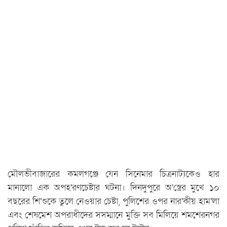
মৌলভীবাজারের কমলগঞ্জে যেন সিনেমার চিত্রনাট্যকেও হার
মানালো এক অপহ'রণচেষ্টার ঘটনা। দিনদুপুরে অ'স্ত্রের মুখে ১০
বছরের শি'শুকে তুলে নেওয়ার চেষ্টা, পুলিশের ওপর নার'কীয় হাম'লা
এবং শেষমেশ অপরাধীদের সসম্মানে মুক্তি সব মিলিয়ে শমশেরনগর