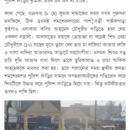
পুলিশ ফাঁড়ির ভূমিকা এখন টক অব দ্য টাউন।
জানা গেছে, শুক্রবার (৮ মে) জুমার নামাজের সময় যখন পুরুষরা
মসজিদে, ঠিক তখনই শমশেরনগরের পার্শ¦বর্তী পাইকপাড়া
ভূইগাঁও এলাকায় কবির আহমেদ চৌধুরীর বাড়িতে হানা দেয়
একদল সন্ত্রাসী। আদালতের রায়কে তোয়াক্কা না করেই শিশু নেহা
চৌধুরীকে (১০) অস্ত্রের মুখে তুলে নেন তার মা নাজিরা আক্তার রুজি
ও খালা নাদিরা আক্তারসহ ভাড়াটে সহযোগীরা। এসময় শিশুর বড়
চাচি সুমি আক্তার বাধা দিলে তাকে ছুরিকাঘাত ও চাচা আকিক
আহমেদকে মারধর করা হয়। তবে পালানোর সময় স্থানীয় জনতা
শমশেরনগর পুলিশ ফাঁড়ির সামনে অপহরণকারীদের গতিরোধ করে
শিশুটিকে উদ্ধার করে পুলিশ ফাঁড়িতে নিয়ে যায়। কিন্তু নাটকীয়তার
তখনও বাকি ছিল।