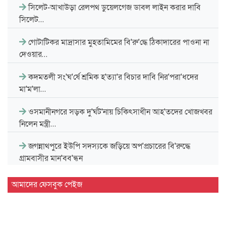
সিলেট-আখাউড়া রেলপথ ডুয়েলগেজ ডাবল লাইন করার দাবি
সিলেট…
গোটাটিকর মাদ্রাসার মুহতামিমের বি'রু'দ্ধে ঠিকাদারের পাওনা না
দেওয়ার…
কদমতলী সং'ঘ'র্ষে শ্রমিক হ'ত্যা'র বিচার দাবি নির'পরা'ধদের
মা'ম'লা…
ওসমানীনগরে সড়ক দু'র্ঘট'নায় চিকিৎসাধীন আহ'তদের খোজখবর
নিলেন মন্ত্রী…
জগন্নাথপুরে ইউপি সদস্যকে জড়িয়ে অপ'প্রচারের বি'রুদ্ধে
গ্রামবাসীর মান'বব'ন্ধন
সিলেট বিভাগীয় সরকারি গণগ্রন্থাগারের জুলাই গণঅভ্যুত্থান দিবস
আমাদের ফেসবুক পেইজ
পালন…
দেশের প্রথম বায়োড্রায়িং প্ল্যান্ট হবে সিলেটে