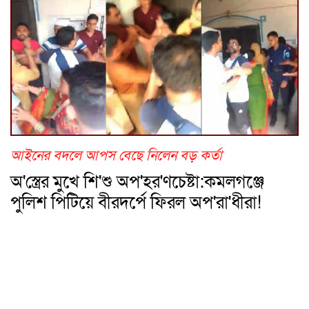
আইনের বদলে আপস বেছে নিলেন বড় কর্তা
অ'স্ত্রের মুখে শি'শু অপ'হর'ণচেষ্টা:কমলগঞ্জে
পুলিশ পিটিয়ে বীরদর্পে ফিরল অপ'রা'ধীরা!