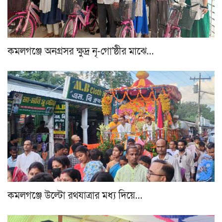
কমলগঞ্জে অনগ্রসর ক্ষুদ্র নৃ-গো'ষ্ঠীর মাঝে…
কমলগঞ্জে উল্টো রথযাত্রার মধ্য দিয়ে…