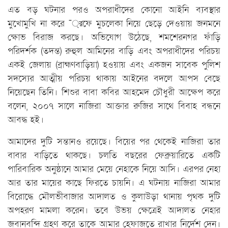
এত বড় ঘটনার পরও অপরাধীদের কোনো আইনি ব্যবস্থার
মুখোমুখি না করে ¯্রফে মুচলেকা নিয়ে ছেড়ে দেওয়ায় জনমনে
ক্ষোভ বিরাজ করছে। অভিযোগ উঠেছে, শমশেরনগর ফাঁড়ি
পরিদর্শক (তদন্ত) রুহুল আমিনের বাড়ি এবং অপরাধীদের পরিচয়
একই জেলায় (ব্রাহ্মণবাড়িয়া) হওয়ায় এবং একজন সাবেক পুলিশ
সদস্যের আত্মীয় পরিচয় থাকায় আইনের বদলে আপস বেছে
নিয়েছেন তিনি। শিশুর বাবা কবির আহমেদ চৌধুরী আক্ষেপ করে
বলেন, ২০০৭ সালে নাজিরা আক্তার রুজির সাথে বিবাহ বন্ধনে
আবদ্ধ হই।
আমাদের দুটি সন্তানও রয়েছে। বিয়ের পর থেকেই নাজিরা তার
বাবার বাড়িতে থাকছে। চলতি বছরের ফেব্রুয়ারিতে একটি
পারিবারিক অনুষ্ঠানে আমার মেয়ে নেহাকে নিয়ে আসি। এরপর নেহা
আর তার মায়ের কাছে ফিরতে চায়নি। এ ঘটনায় নাজিরা আমার
বিরোদ্ধে মৌলভীবাজার আদালত ও কুলাউড়া থানায় পৃথক দুটি
অপহরণ মামলা করেন। তবে উভয় ক্ষেত্রেই আদালত নেহার
জবানবন্দি গ্রহণ করে তাকে আমার হেফাজতে রাখার নির্দেশ দেন।