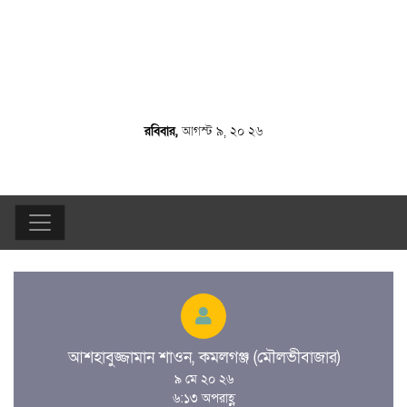
রবিবার,
আগস্ট ৯, ২০ ২৬
আশহাবুজ্জামান শাওন, কমলগঞ্জ (মৌলভীবাজার)
৯ মে ২০ ২৬
৬:১৩ অপরাহ্ণ