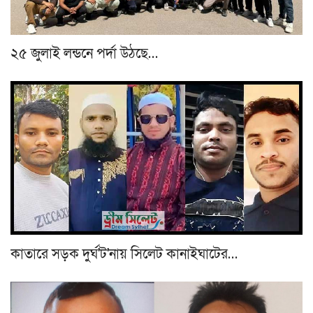
২৫ জুলাই লন্ডনে পর্দা উঠছে…
কাতারে সড়ক দুর্ঘ'ট'নায় সিলেট কানাইঘাটের…