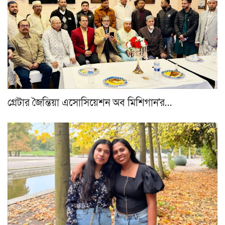
গ্রেটার জৈন্তিয়া এসোসিয়েশন অব মিশিগান'র…