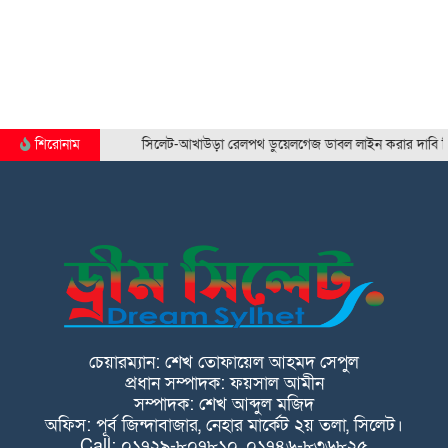
শিরোনাম
সিলেট-আখাউড়া রেলপথ ডুয়েলগেজ ডাবল লাইন করার দাবি সিলেট…
চেয়ারম্যান: শেখ তোফায়েল আহমদ সেপুল
প্রধান সম্পাদক: ফয়সাল আমীন
সম্পাদক: শেখ আব্দুল মজিদ
অফিস: পূর্ব জিন্দাবাজার, নেহার মার্কেট ২য় তলা, সিলেট।
Call: ০১৭২৯-৮০৭৮১০, ০১৭৪৬-৮৩৬৮২৫