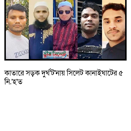
কাতারে সড়ক দুর্ঘ'ট'নায় সিলেট কানাইঘাটের ৫
নি.'হ'ত