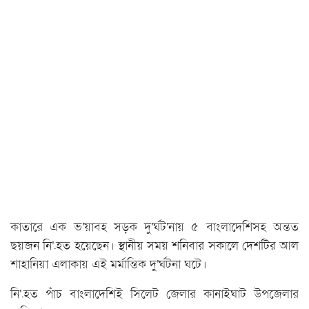
কাতারে এক ভ'য়াবহ সড়ক দু'র্ঘট'নায় ৫ বাংলাদেশিসহ অন্তত
ছয়জন নি'.হত হয়েছেন। স্থানীয় সময় শনিবার সকালে দেশটির আল
শাহানিয়া এলাকায় এই মর্মান্তিক দু'র্ঘটনা ঘটে।
নি'.হত পাঁচ বাংলাদেশিই সিলেট জেলার কানাইঘাট উপজেলার