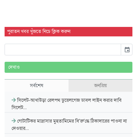
পুরাতন খবর খুঁজতে নিচে ক্লিক করুন
event
দেখাও
সর্বশেষ
জনপ্রিয়
সিলেট-আখাউড়া রেলপথ ডুয়েলগেজ ডাবল লাইন করার দাবি
সিলেট…
গোটাটিকর মাদ্রাসার মুহতামিমের বি'রু'দ্ধে ঠিকাদারের পাওনা না
দেওয়ার…