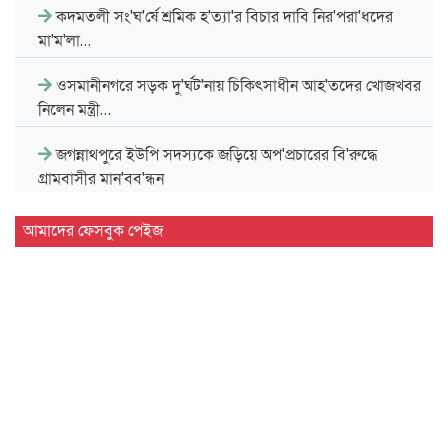
কদমতলী সং'ঘ'র্ষে শ্রমিক হ'ত্যা'র বিচার দাবি নির'পরা'ধদের
মা'ম'লা…
ওসমানীনগরে সড়ক দু'র্ঘট'নায় চিকিৎসাধীন আহ'তদের খোজখবর
নিলেন মন্ত্রী…
জগন্নাথপুরে ইউপি সদস্যকে জড়িয়ে অপ'প্রচারের বি'রুদ্ধে
গ্রামবাসীর মান'বব'ন্ধন
সিলেট বিভাগীয় সরকারি গণগ্রন্থাগারের জুলাই গণঅভ্যুত্থান দিবস
আমাদের ফেসবুক পেইজ
পালন…
দেশের প্রথম বায়োড্রায়িং প্ল্যান্ট হবে সিলেটে
জগন্নাথপুরে জুলাই গণ'অভ্যু'ত্থান দিবস পালন
জুলাই গণ'অভ্যু'ত্থানে শিক্ষার্থীদের ভূমিকা স্মরণীয় : এম এ…