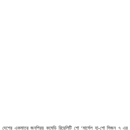
দেশের একমাত্র জনপ্রিয় কমেডি রিয়েলিটি শো ‘মার্সেল হা-শো সিজন ৭ এর