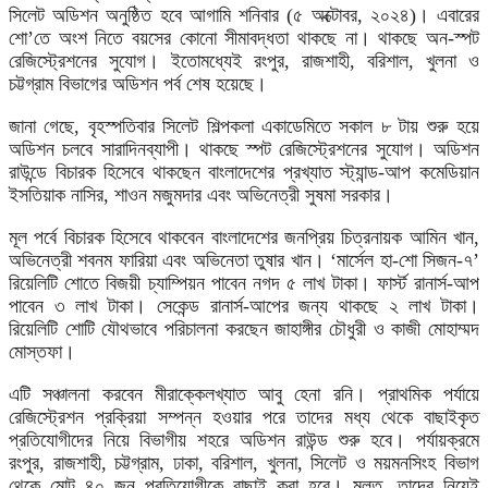
সিলেট অডিশন অনুষ্ঠিত হবে আগামি শনিবার (৫ অক্টোবর, ২০২৪)। এবারের
শো’তে অংশ নিতে বয়সের কোনো সীমাবদ্ধতা থাকছে না। থাকছে অন-স্পট
রেজিস্ট্রেশনের সুযোগ। ইতোমধ্যেই রংপুর, রাজশাহী, বরিশাল, খুলনা ও
চট্টগ্রাম বিভাগের অডিশন পর্ব শেষ হয়েছে।
জানা গেছে, বৃহস্পতিবার সিলেট শিল্পকলা একাডেমিতে সকাল ৮ টায় শুরু হয়ে
অডিশন চলবে সারাদিনব্যাপী। থাকছে স্পট রেজিস্ট্রেশনের সুযোগ। অডিশন
রাউন্ডে বিচারক হিসেবে থাকছেন বাংলাদেশের প্রখ্যাত স্ট্যান্ড-আপ কমেডিয়ান
ইসতিয়াক নাসির, শাওন মজুমদার এবং অভিনেত্রী সুষমা সরকার।
মূল পর্বে বিচারক হিসেবে থাকবেন বাংলাদেশের জনপ্রিয় চিত্রনায়ক আমিন খান,
অভিনেত্রী শবনম ফারিয়া এবং অভিনেতা তুষার খান। ‘মার্সেল হা-শো সিজন-৭’
রিয়েলিটি শোতে বিজয়ী চ্যাম্পিয়ন পাবেন নগদ ৫ লাখ টাকা। ফার্স্ট রানার্স-আপ
পাবেন ৩ লাখ টাকা। সেকেন্ড রানার্স-আপের জন্য থাকছে ২ লাখ টাকা।
রিয়েলিটি শোটি যৌথভাবে পরিচালনা করছেন জাহাঙ্গীর চৌধুরী ও কাজী মোহাম্মদ
মোস্তফা।
এটি সঞ্চালনা করবেন মীরাক্কেলখ্যাত আবু হেনা রনি। প্রাথমিক পর্যায়ে
রেজিস্ট্রেশন প্রক্রিয়া সম্পন্ন হওয়ার পরে তাদের মধ্য থেকে বাছাইকৃত
প্রতিযোগীদের নিয়ে বিভাগীয় শহরে অডিশন রাউন্ড শুরু হবে। পর্যায়ক্রমে
রংপুর, রাজশাহী, চট্টগ্রাম, ঢাকা, বরিশাল, খুলনা, সিলেট ও ময়মনসিংহ বিভাগ
থেকে মোট ৪০ জন প্রতিযোগীকে বাছাই করা হবে। মূলত, তাদের নিয়েই