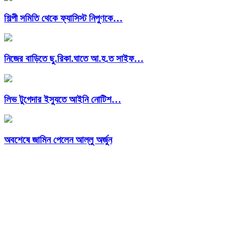
শিল্পী সমিতি থেকে ফ্যাসিস্ট নিপুণকে…
নিজের বাড়িতে ছু.রিকা.ঘাতে আ.হ.ত সাইফ…
লিভ টুগেদার ইস্যুতে আইনি নোটিশ…
অবশেষে জামিন পেলেন আল্লু অর্জুন