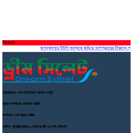
শিরোনাম
জগন্নাথপুরে ইউপি সদস্যকে জড়িয়ে অপ'প্রচারের বি'রুদ্ধে গ্রামবাস
চেয়ারম্যান: শেখ তোফায়েল আহমদ সেপুল
প্রধান সম্পাদক: ফয়সাল আমীন
সম্পাদক: শেখ আব্দুল মজিদ
অফিস: পূর্ব জিন্দাবাজার, নেহার মার্কেট ২য় তলা, সিলেট।