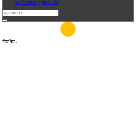
ধর্ম
লাইফস্টাইল
ক্লাব সংগঠন
বিজ্ঞপ্তি::
৩ অক্টোবর ২০ ২৪
৭:২০ অপরাহ্ণ