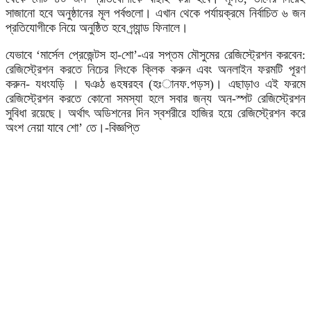
সাজানো হবে অনুষ্ঠানের মূল পর্বগুলো। এখান থেকে পর্যায়ক্রমে নির্বাচিত ৬ জন
প্রতিযোগীকে নিয়ে অনুষ্ঠিত হবে গ্র্যান্ড ফিনালে।
যেভাবে ‘মার্সেল প্রেজেন্টস হা-শো’-এর সপ্তম মৌসুমের রেজিস্ট্রেশন করবেন:
রেজিস্ট্রেশন করতে নিচের লিংকে ক্লিক করুন এবং অনলাইন ফরমটি পূরণ
করুন- যধংযড়ি । ঘঞঠ ঙহষরহব (হঃানফ.পড়স)। এছাড়াও এই ফরমে
রেজিস্ট্রেশন করতে কোনো সমস্যা হলে সবার জন্য অন-স্পট রেজিস্ট্রেশন
সুবিধা রয়েছে। অর্থাৎ অডিশনের দিন স্বশরীরে হাজির হয়ে রেজিস্ট্রেশন করে
অংশ নেয়া যাবে শো’ তে।-বিজ্ঞপ্তি