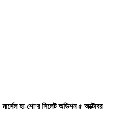
মার্সেল হা-শো’র সিলেট অডিশন ৫ অক্টোবর