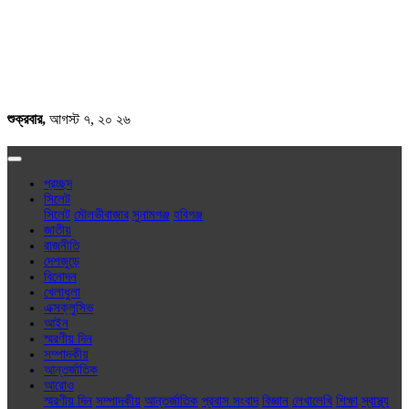
শুক্রবার,
আগস্ট ৭, ২০ ২৬
প্রচ্ছদ
সিলেট
সিলেট
মৌলভীবাজার
সুনামগঞ্জ
হবিগঞ্জ
জাতীয়
রাজনীতি
দেশজুড়ে
বিনোদন
খেলাধুলা
এক্সক্লু‌সিভ
আইন
স্মরণীয় দিন
সম্পাদকীয়
আন্তর্জাতিক
আরোও
স্মরণীয় দিন
সম্পাদকীয়
আন্তর্জাতিক
প্রবাস সংবাদ
বিজ্ঞান
লেখালেখি
শিক্ষা
স্বাস্থ্য