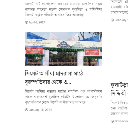
সিলেটের ঐত
সিলেট সিটি কর্পোরেশন এর ৮নং ওয়ার্ডস্থ, আখালিয়া নতুন
ব্যবসায়ী স
বাজারস্থ জামেয়া দারুল কোরআন নূরানিয়া ও হাফিজিয়া
হাসান মার্ক
সিলেট, কর্তৃক পরিচালিত আয়োজিত আলহাজ্ব…
February 
April 6, 2024
সিলেট আলীয়া মাদরাসা মাঠে
বৃহস্পতিবার থেকে ৩…
কুলাউড়
সিলেট আলিয়া মাদ্রাসা মাঠের মাহফিল শুরু আগামীকাল
সিদ্দিকী
থেকে বাংলাদেশ মুজাহিদ কমিটির উদ্যোগে ১৮ জানুয়ারি
বৃহস্পতিবার থেকে সিলেট আলীয়া মাদ্রাসা মাঠে…
সিলেট বিভা
৩নং ভাটেরা 
January 16, 2024
জামেয়া ইসলাম
November 