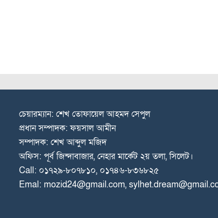
চেয়ারম্যান: শেখ তোফায়েল আহমদ সেপুল
প্রধান সম্পাদক: ফয়সাল আমীন
সম্পাদক: শেখ আব্দুল মজিদ
অফিস: পূর্ব জিন্দাবাজার, নেহার মার্কেট ২য় তলা, সিলেট।
Call: ০১৭২৯-৮০৭৮১০, ০১৭৪৬-৮৩৬৮২৫
Emal: mozid24@gmail.com, sylhet.dream@gmail.c