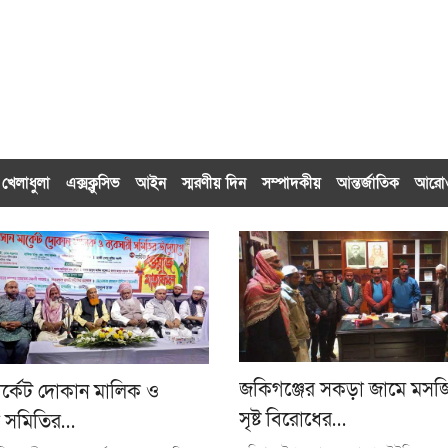
খেলাধুলা
এক্সক্লু‌সিভ
আইন
স্মরণীয় দিন
সম্পাদকীয়
আন্তর্জাতিক
আর
জকিগঞ্জের সকড়া জামে মসজ
ার্কেট দোকান মালিক ও
সৃষ্ট বিরোধের…
ী সমিতির…