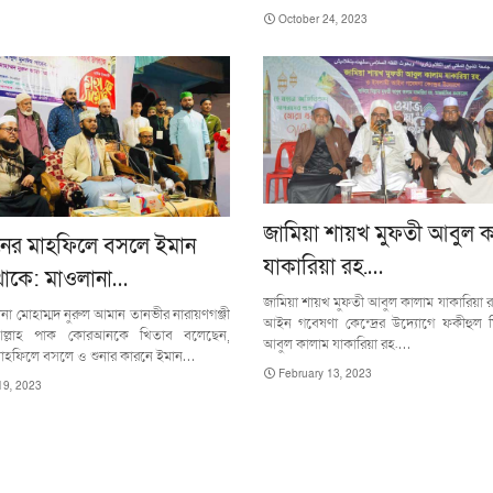
October 24, 2023
জামিয়া শায়খ মুফতী আবুল 
র মাহফিলে বসলে ইমান
যাকারিয়া রহ.…
থাকে: মাওলানা…
জামিয়া শায়খ মুফতী আবুল কালাম যাকারিয়া 
া মোহাম্মদ নুরুল আমান তানভীর নারায়ণগঞ্জী
আইন গবেষণা কেন্দ্রের উদ্যোগে ফকীহুল ম
ল্লাহ পাক কোরআনকে খিতাব বলেছেন,
আবুল কালাম যাকারিয়া রহ.…
হফিলে বসলে ও শুনার কারনে ইমান…
February 13, 2023
19, 2023