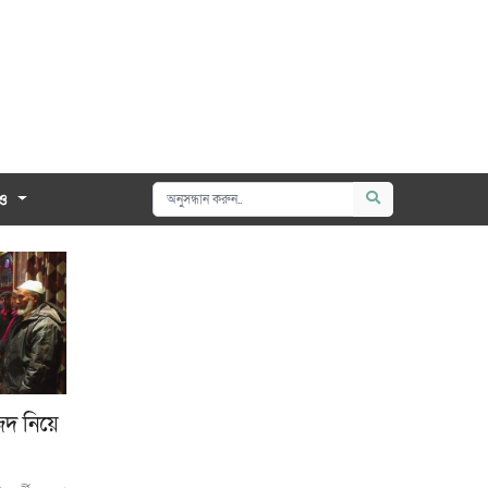
োও
িদ নিয়ে