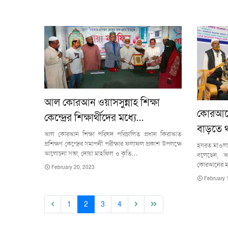
আল কোরআন ওয়াসসুন্নাহ শিক্ষা
কোরআনে
কেন্দ্রের শিক্ষার্থীদের মধ্যে…
বাড়তে 
আল কোরআন শিক্ষা পরিষদ পরিচালিত প্রধান কিরাআত
প্রশিক্ষণ কেন্দ্রের সমাপনী পরীক্ষার ফলাফল প্রকাশ উপলক্ষে
হযরত মাওলান
আলোচনা সভা, দোয়া মাহফিল ও কৃতি…
বলেছেন, আ
কোরআনের মা
February 20, 2023
February 
(current)
1
2
3
4