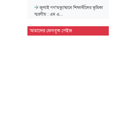
জুলাই গণ'অভ্যু'ত্থানে শিক্ষার্থীদের ভূমিকা
স্মরণীয় : এম এ…
সিলেট প্রেসক্লাবে জুলাই গণ-অভ্যুত্থান
আমাদের ফেসবুক পেইজ
দিবসের আলোচনা সভা
মাহবুব আলী খানের ৪২তম মৃ'ত্যু'বার্ষিকী
উপলক্ষে পরিবারের দোয়া…
মাহবুব আলী খানের মৃ.'ত্যু'বার্ষিকীতে দোয়া
ও শিরনি বিতরণ…
১৮নং ওয়ার্ড বিএনপির উদ্যোগে মতবিনিময়
ও উন্মুক্ত আলোচনা…
জুলাই গণ'অভ্যুত্থান দিবসে ৭ আর্মড পুলিশ
ব্যাটালিয়নে আলোচনা…
সিলেট কোর্ট পয়েন্টে খেলাফত মজলিসের