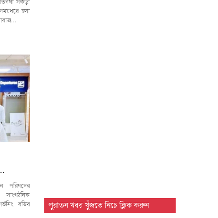
তবর্ষী সকড়া
 সময়ধরে চলা
ইলাবাজ…
ন…
য়ন পরিষদের
র সাংগঠনিক
র্ভনিং বডির
পুরাতন খবর খুঁজতে নিচে ক্লিক করুন