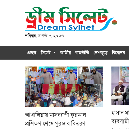
শনিবার,
আগস্ট ৮, ২০ ২৬
প্রচ্ছদ
সিলেট
জাতীয়
রাজনীতি
দেশজুড়ে
বিনোদন
হাসান ম
আখালিয়ায় মাসব্যাপী কুরআন
ব্যবসায়
প্রশিক্ষণ শেষে পুরস্কার বিতরণ