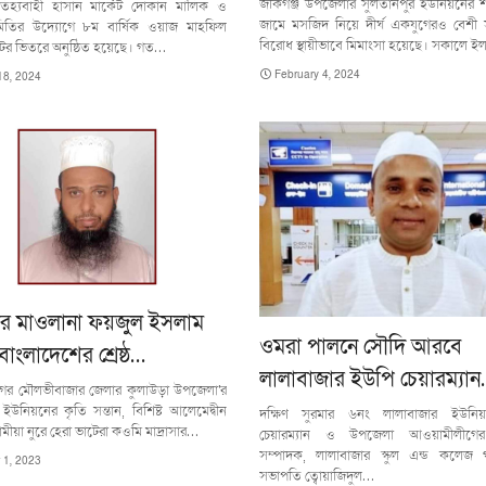
জকিগঞ্জ উপজেলার সুলতানপুর ইউনিয়নের শ
িহ্যবাহী হাসান মার্কেট দোকান মালিক ও
জামে মসজিদ নিয়ে দীর্ঘ একযুগেরও বেশী
মিতির উদ্যোগে ৮ম বার্ষিক ওয়াজ মাহফিল
বিরোধ স্থায়ীভাবে মিমাংসা হয়েছে। সকালে 
েটের ভিতরে অনুষ্ঠিত হয়েছে। গত…
February 4, 2024
18, 2024
ার মাওলানা ফয়জুল ইসলাম
ওমরা পালনে সৌদি আরবে
 বাংলাদেশের শ্রেষ্ঠ…
লালাবাজার ইউপি চেয়ারম্যা
গের মৌলভীবাজার জেলার কুলাউড়া উপজেলা'র
ইউনিয়নের কৃতি সন্তান, বিশিষ্ট আলেমেদ্বীন
দক্ষিণ সুরমার ৬নং লালাবাজার ইউনি
ীয়া নুরে হেরা ভাটেরা কওমি মাদ্রাসার…
চেয়ারম্যান ও উপজেলা আওয়ামীলীগে
সম্পাদক, লালাবাজার স্কুল এন্ড কলেজ গ
1, 2023
সভাপতি ত্বোয়াজিদুল…