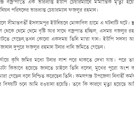
জ্র'পা'তে এক ভারপ্রাপ্ত ইউপি চেয়ারম্যানে ম'র্মা'ন্তিক মৃ'ত্যু হয়
য়ন পরিষদের ভারপ্রাপ্ত চেয়ারম্যান ফজলুর রহমান।
ে সীমান্তবর্তী ইসলামপুর ইউনিয়নে মোকাবিল গ্রামে এ ঘটনাটি ঘটে। স্থান
 থেকে থেমে থেমে বৃষ্টি আর সাথে বজ্রপাত হচ্ছিল, এসময় বজলুর র
কাটতে গেছেন,তখন কোনো একসময় তিনি মা'রা যান। ইউপি সদস্য আবু আ
 জানান দুপুরে ফজলুর রহমান উনার ধানি জমিতে গেছেন।
্যায়ে কৃষি জমির মধ্যে উনার লাশ পরে থাকতে দেখা যায়। পরে তার
্যুটা কিভাবে হয়েছে জানতে চাইলে তিনি বলেন, মুখের পুরো অংশ 
ারা গেছেন বলে নিশ্চিত করেছেন তিনি। কমলগঞ্জ উপজেলা নিবার্হী কর্মক
মৃত্যুর বিষয়টি শুনে আমি রওয়ানা হয়েছি। তবে কি কারণে মৃত্যু হয়েছে