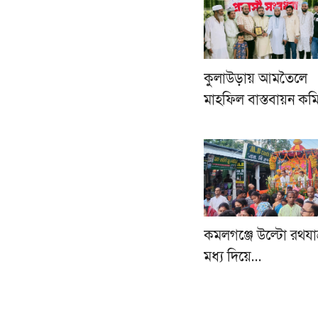
কুলাউড়ায় আমতৈলে
মাহফিল বাস্তবায়ন কম
কমলগঞ্জে উল্টো রথযাত
মধ্য দিয়ে…