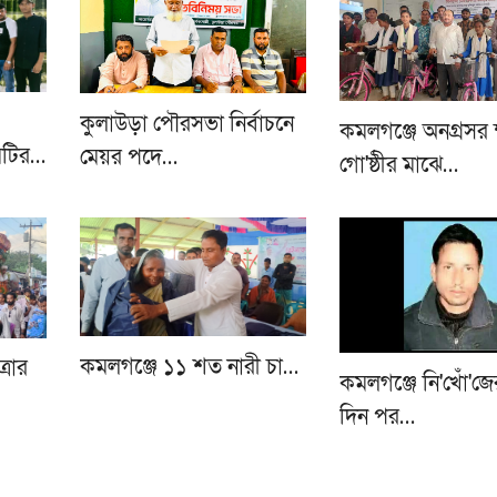
কুলাউড়া পৌরসভা নির্বাচনে
কমলগঞ্জে অনগ্রসর ক্ষু
িটির…
মেয়র পদে…
গো'ষ্ঠীর মাঝে…
কমলগঞ্জে ১১ শত নারী চা…
্রার
কমলগঞ্জে নি'খোঁ'জে
দিন পর…