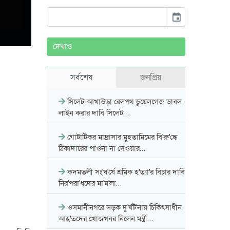
event
দেখাও
সর্বশেষ
জনপ্রিয়
সিলেট-আখাউড়া রেলপথ ডুয়েলগেজ ডাবল
লাইন করার দাবি সিলেট…
গোটাটিকর মাদ্রাসার মুহতামিমের বি'রু'দ্ধে
ঠিকাদারের পাওনা না দেওয়ার…
কদমতলী সং'ঘ'র্ষে শ্রমিক হ'ত্যা'র বিচার দাবি
নির'পরা'ধদের মা'ম'লা…
ওসমানীনগরে সড়ক দু'র্ঘট'নায় চিকিৎসাধীন
আহ'তদের খোজখবর নিলেন মন্ত্রী…