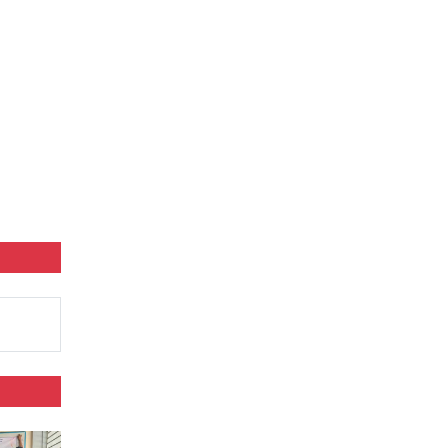
উপলক্ষে পরিবারের দোয়া…
মাহবুব আলী খানের মৃ.'ত্যু'বার্ষিকীতে দোয়া
ও শিরনি বিতরণ…