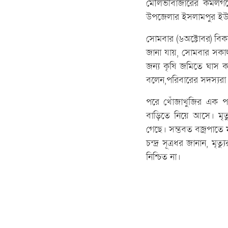
মৌলভীবাজারের কমলগঞ্জে ব
উপজেলার ইসলামপুর ইউনি
সোমবার (৬অক্টোবর) বিকাল
জানা যায়, সোমবার সকাল
জন্য কৃষি জমিতে ঘাস 
বলেন,পরিবারের সদস্যরা
পরে খোঁজাখুজির এক পর
বাড়িতে নিয়ে আসে। মৃত
গেছে। সম্ভবত বজ্রপাতে ম
চন্দ্র সূত্রধর জানান, 
নিশ্চিত না।