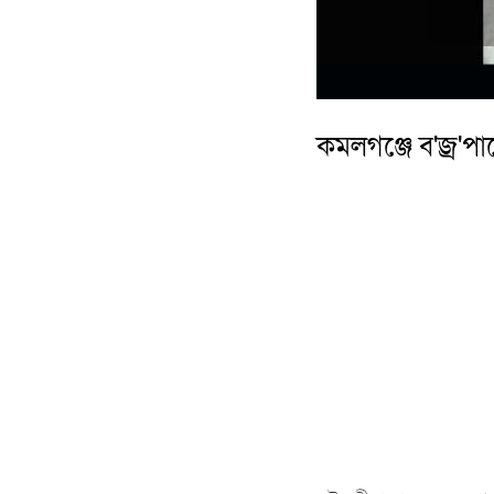
কমলগঞ্জে ব'জ্র'পাতে