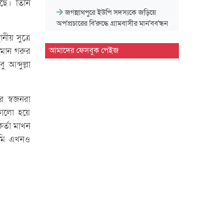
েছে। তিনি
জগন্নাথপুরে ইউপি সদস্যকে জড়িয়ে
অপ'প্রচারের বি'রুদ্ধে গ্রামবাসীর মান'বব'ন্ধন
ীয় সুত্রে
সিলেট বিভাগীয় সরকারি গণগ্রন্থাগারের
আমাদের ফেসবুক পেইজ
হমান গরুর
জুলাই গণঅভ্যুত্থান দিবস পালন…
ব্দুল্লা
দেশের প্রথম বায়োড্রায়িং প্ল্যান্ট হবে সিলেটে
 স্বজনরা
কালো হয়ে
জগন্নাথপুরে জুলাই গণ'অভ্যু'ত্থান দিবস
পালন
র্তা মাখন
 আমি এখনও
জুলাই গণ'অভ্যু'ত্থানে শিক্ষার্থীদের ভূমিকা
স্মরণীয় : এম এ…
সিলেট প্রেসক্লাবে জুলাই গণ-অভ্যুত্থান
দিবসের আলোচনা সভা
মাহবুব আলী খানের ৪২তম মৃ'ত্যু'বার্ষিকী