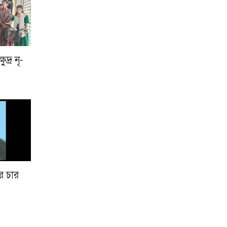
দ্র নৃ-
র চার