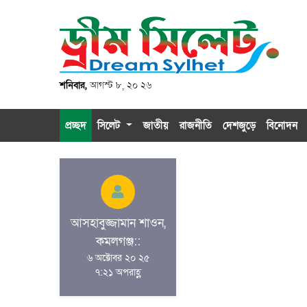
শনিবার,
আগস্ট ৮, ২০ ২৬
প্রচ্ছদ
সিলেট
জাতীয়
রাজনীতি
দেশজুড়ে
বিনোদন
আসহাবুজ্জামান শাওন,
কমলগঞ্জ::
৬ অক্টোবর ২০ ২৫
৭:২১ অপরাহ্ণ