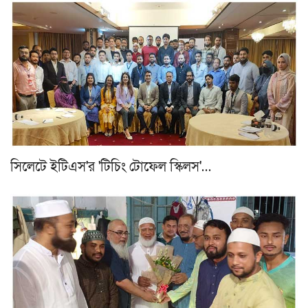
সিলেটে ইটিএস'র 'টিচিং টোফেল স্কিলস'…