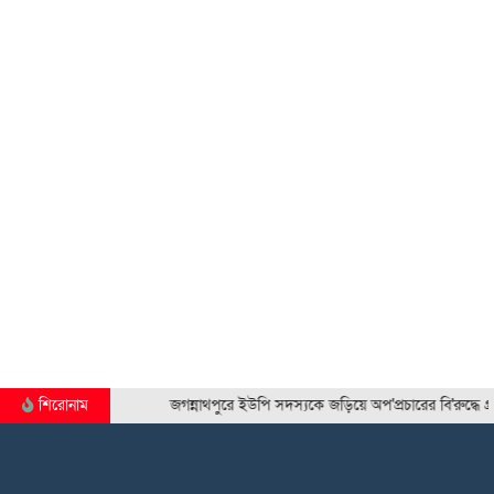
শিরোনাম
জগন্নাথপুরে ইউপি সদস্যকে জড়িয়ে অপ'প্রচারের বি'রুদ্ধে গ্রামবাসীর 