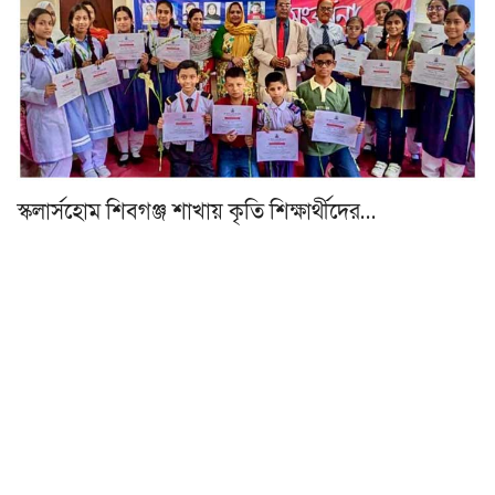
স্কলার্সহোম শিবগঞ্জ শাখায় কৃতি শিক্ষার্থীদের…