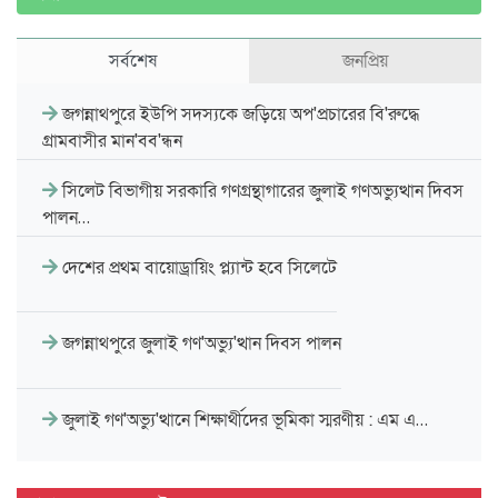
সর্বশেষ
জনপ্রিয়
জগন্নাথপুরে ইউপি সদস্যকে জড়িয়ে অপ'প্রচারের বি'রুদ্ধে
গ্রামবাসীর মান'বব'ন্ধন
সিলেট বিভাগীয় সরকারি গণগ্রন্থাগারের জুলাই গণঅভ্যুত্থান দিবস
পালন…
দেশের প্রথম বায়োড্রায়িং প্ল্যান্ট হবে সিলেটে
জগন্নাথপুরে জুলাই গণ'অভ্যু'ত্থান দিবস পালন
জুলাই গণ'অভ্যু'ত্থানে শিক্ষার্থীদের ভূমিকা স্মরণীয় : এম এ…
সিলেট প্রেসক্লাবে জুলাই গণ-অভ্যুত্থান দিবসের আলোচনা সভা