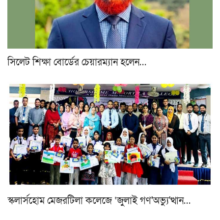
সিলেট শিক্ষা বোর্ডের চেয়ারম্যান হলেন…
স্কলার্সহোম মেজরটিলা কলেজে ‘জুলাই গণ'অভ্যু'ত্থান…