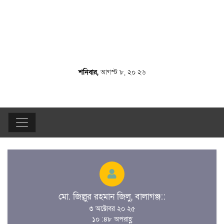
শনিবার,
আগস্ট ৮, ২০ ২৬
মো. জিল্লুর রহমান জিলু, বালাগঞ্জ::
৩ অক্টোবর ২০ ২৫
১০ :৪৮ অপরাহ্ণ