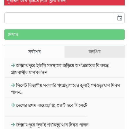
পুরাতন খবর খুঁজতে নিচে ক্লিক করুন
event
দেখাও
সর্বশেষ
জনপ্রিয়
জগন্নাথপুরে ইউপি সদস্যকে জড়িয়ে অপ'প্রচারের বি'রুদ্ধে
গ্রামবাসীর মান'বব'ন্ধন
সিলেট বিভাগীয় সরকারি গণগ্রন্থাগারের জুলাই গণঅভ্যুত্থান দিবস
পালন…
দেশের প্রথম বায়োড্রায়িং প্ল্যান্ট হবে সিলেটে
জগন্নাথপুরে জুলাই গণ'অভ্যু'ত্থান দিবস পালন