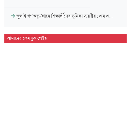
জুলাই গণ'অভ্যু'ত্থানে শিক্ষার্থীদের ভূমিকা স্মরণীয় : এম এ…
সিলেট প্রেসক্লাবে জুলাই গণ-অভ্যুত্থান দিবসের আলোচনা সভা
আমাদের ফেসবুক পেইজ
মাহবুব আলী খানের ৪২তম মৃ'ত্যু'বার্ষিকী উপলক্ষে পরিবারের
দোয়া…
মাহবুব আলী খানের মৃ.'ত্যু'বার্ষিকীতে দোয়া ও শিরনি বিতরণ…
১৮নং ওয়ার্ড বিএনপির উদ্যোগে মতবিনিময় ও উন্মুক্ত আলোচনা…
জুলাই গণ'অভ্যুত্থান দিবসে ৭ আর্মড পুলিশ ব্যাটালিয়নে আলোচনা…