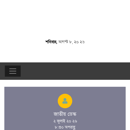
শনিবার,
আগস্ট ৮, ২০ ২৬
জাতীয় ডেস্ক
২ জুলাই ২০ ২৬
৮:৩০ অপরাহ্ণ