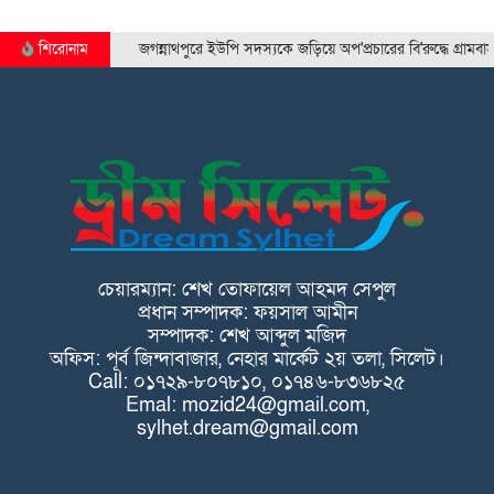
শিরোনাম
জগন্নাথপুরে ইউপি সদস্যকে জড়িয়ে অপ'প্রচারের বি'রুদ্ধে গ্রামবাসীর মান'বব
চেয়ারম্যান: শেখ তোফায়েল আহমদ সেপুল
প্রধান সম্পাদক: ফয়সাল আমীন
সম্পাদক: শেখ আব্দুল মজিদ
অফিস: পূর্ব জিন্দাবাজার, নেহার মার্কেট ২য় তলা, সিলেট।
Call: ০১৭২৯-৮০৭৮১০, ০১৭৪৬-৮৩৬৮২৫
Emal: mozid24@gmail.com,
sylhet.dream@gmail.com