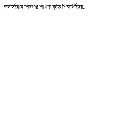
স্কলার্সহোম শিবগঞ্জ শাখায় কৃতি শিক্ষার্থীদের…