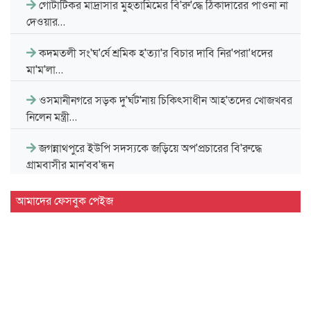
গোটাটিকর মাদ্রাসার মুহতামিমের বি'রু'দ্ধে ঠিকাদারের পাওনা না
দেওয়ার…
কদমতলী সং'ঘ'র্ষে শ্রমিক হ'ত্যা'র বিচার দাবি নির'পরা'ধদের
মা'ম'লা…
ওসমানীনগরে সড়ক দু'র্ঘট'নায় চিকিৎসাধীন আহ'তদের খোজখবর
নিলেন মন্ত্রী…
জগন্নাথপুরে ইউপি সদস্যকে জড়িয়ে অপ'প্রচারের বি'রুদ্ধে
গ্রামবাসীর মান'বব'ন্ধন
সিলেট বিভাগীয় সরকারি গণগ্রন্থাগারের জুলাই গণঅভ্যুত্থান দিবস
আমাদের ফেসবুক পেইজ
পালন…
দেশের প্রথম বায়োড্রায়িং প্ল্যান্ট হবে সিলেটে
জগন্নাথপুরে জুলাই গণ'অভ্যু'ত্থান দিবস পালন