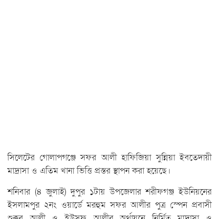
সিলেটের গোলাপগঞ্জে সফর আলী হাফিজিয়া সুন্নিয়া ইবতেদায়ী
মাদ্রাসা ও এতিম খানা ভিত্তি প্রস্তর স্থাপন করা হয়েছে।
শনিবার (৪ জুলাই) দুপুর ১টায় উপজেলার শরীফগঞ্জ ইউনিয়নের
ইসলামপুর ২নং ওয়ার্ডে মরহুম সফর আলীর পুত্র স্পেন প্রবাসী
শুক্কুর আলী ও ইউসুফ আলীর অর্থায়নে নির্মিত মাদ্রাসা ও