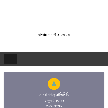
রবিবার,
আগস্ট ৯, ২০ ২৬
গোলাপগঞ্জ প্রতিনিধি
৫ জুলাই ২০ ২৬
৮:২১ অপরাহ্ণ