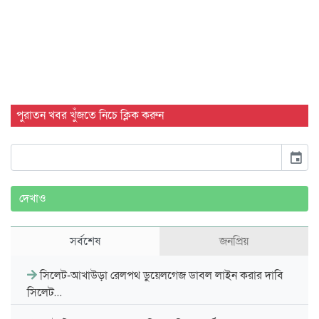
পুরাতন খবর খুঁজতে নিচে ক্লিক করুন
event
দেখাও
সর্বশেষ
জনপ্রিয়
সিলেট-আখাউড়া রেলপথ ডুয়েলগেজ ডাবল লাইন করার দাবি
সিলেট…