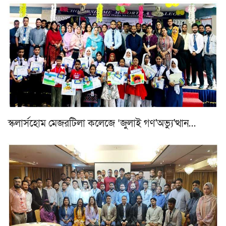
স্কলার্সহোম মেজরটিলা কলেজে ‘জুলাই গণ'অভ্যু'ত্থান…