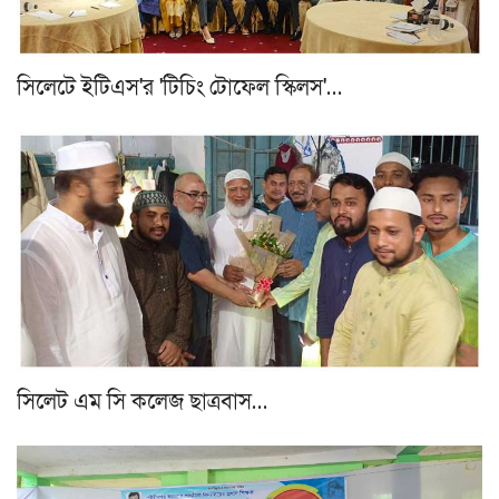
সিলেটে ইটিএস'র 'টিচিং টোফেল স্কিলস'…
সিলেট এম সি কলেজ ছাত্রবাস…