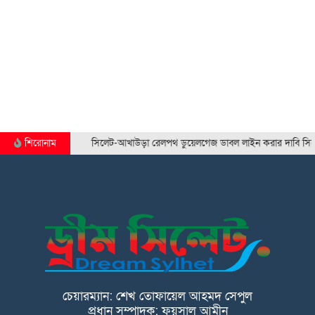
শিরোনাম
সিলেট-আখাউড়া রেলপথ ডুয়েলগেজ ডাবল লাইন করার দাবি সিলেট…
চেয়ারম্যান: শেখ তোফায়েল আহমদ সেপুল
প্রধান সম্পাদক: ফয়সাল আমীন