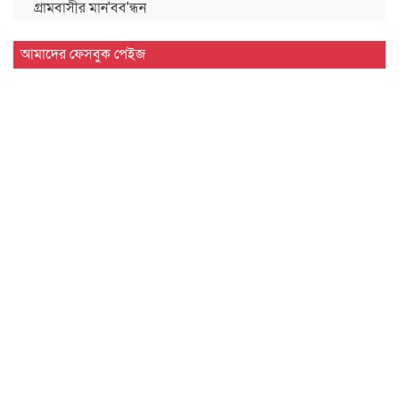
গ্রামবাসীর মান'বব'ন্ধন
সিলেট বিভাগীয় সরকারি গণগ্রন্থাগারের জুলাই গণঅভ্যুত্থান দিবস
আমাদের ফেসবুক পেইজ
পালন…
দেশের প্রথম বায়োড্রায়িং প্ল্যান্ট হবে সিলেটে
জগন্নাথপুরে জুলাই গণ'অভ্যু'ত্থান দিবস পালন
জুলাই গণ'অভ্যু'ত্থানে শিক্ষার্থীদের ভূমিকা স্মরণীয় : এম এ…
সিলেট প্রেসক্লাবে জুলাই গণ-অভ্যুত্থান দিবসের আলোচনা সভা
মাহবুব আলী খানের ৪২তম মৃ'ত্যু'বার্ষিকী উপলক্ষে পরিবারের
দোয়া…