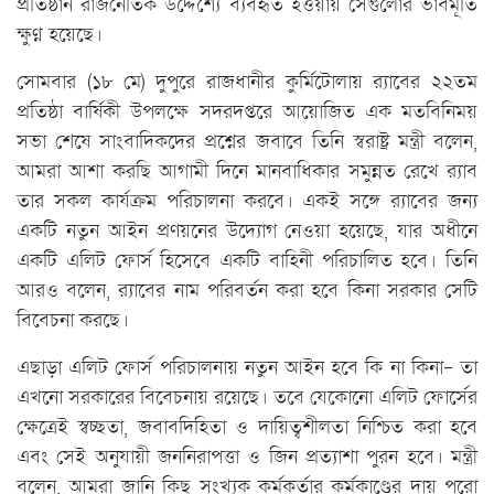
প্রতিষ্ঠান রাজনৈতিক উদ্দেশ্যে ব্যবহৃত হওয়ায় সেগুলোর ভাবমূর্তি
ক্ষুণ্ন হয়েছে।
সোমবার (১৮ মে) দুপুরে রাজধানীর কুর্মিটোলায় র‍্যাবের ২২তম
প্রতিষ্ঠা বার্ষিকী উপলক্ষে সদরদপ্তরে আয়োজিত এক মতবিনিময়
সভা শেষে সাংবাদিকদের প্রশ্নের জবাবে তিনি স্বরাষ্ট্র মন্ত্রী বলেন,
আমরা আশা করছি আগামী দিনে মানবাধিকার সমুন্নত রেখে র‍্যাব
তার সকল কার্যক্রম পরিচালনা করবে। একই সঙ্গে র‍্যাবের জন্য
একটি নতুন আইন প্রণয়নের উদ্যোগ নেওয়া হয়েছে, যার অধীনে
একটি এলিট ফোর্স হিসেবে একটি বাহিনী পরিচালিত হবে। তিনি
আরও বলেন, র‍্যাবের নাম পরিবর্তন করা হবে কিনা সরকার সেটি
বিবেচনা করছে।
এছাড়া এলিট ফোর্স পরিচালনায় নতুন আইন হবে কি না কিনা- তা
এখনো সরকারের বিবেচনায় রয়েছে। তবে যেকোনো এলিট ফোর্সের
ক্ষেত্রেই স্বচ্ছতা, জবাবদিহিতা ও দায়িত্বশীলতা নিশ্চিত করা হবে
এবং সেই অনুযায়ী জননিরাপত্তা ও জিন প্রত্যাশা পুরন হবে। মন্ত্রী
বলেন, আমরা জানি কিছু সংখ্যক কর্মকর্তার কর্মকাণ্ডের দায় পুরো