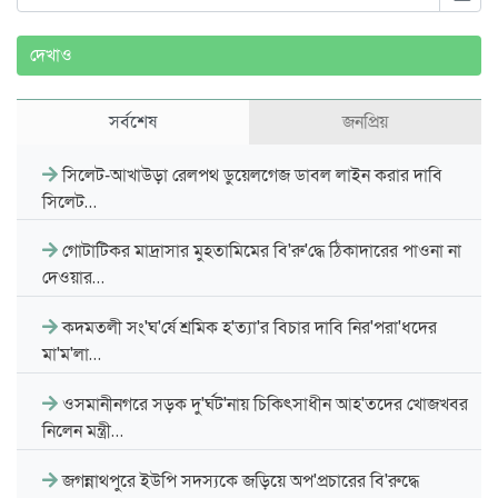
দেখাও
সর্বশেষ
জনপ্রিয়
সিলেট-আখাউড়া রেলপথ ডুয়েলগেজ ডাবল লাইন করার দাবি
সিলেট…
গোটাটিকর মাদ্রাসার মুহতামিমের বি'রু'দ্ধে ঠিকাদারের পাওনা না
দেওয়ার…
কদমতলী সং'ঘ'র্ষে শ্রমিক হ'ত্যা'র বিচার দাবি নির'পরা'ধদের
মা'ম'লা…
ওসমানীনগরে সড়ক দু'র্ঘট'নায় চিকিৎসাধীন আহ'তদের খোজখবর
নিলেন মন্ত্রী…
জগন্নাথপুরে ইউপি সদস্যকে জড়িয়ে অপ'প্রচারের বি'রুদ্ধে