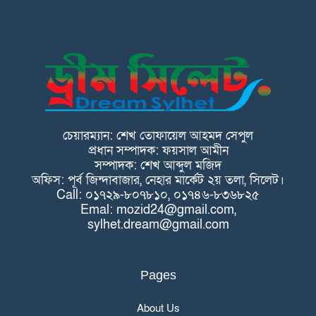
চেয়ারম্যান: শেখ তোফায়েল আহমদ সেপুল
প্রধান সম্পাদক: ফয়সাল আমীন
সম্পাদক: শেখ আব্দুল মজিদ
অফিস: পূর্ব জিন্দাবাজার, নেহার মার্কেট ২য় তলা, সিলেট।
Call: ০১৭২৯-৮০৭৮১০, ০১৭৪৬-৮৩৬৮২৫
Emal: mozid24@gmail.com,
sylhet.dream@gmail.com
Pages
About Us