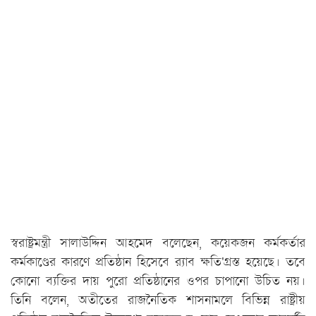
স্বরাষ্ট্রমন্ত্রী সালাউদ্দিন আহমেদ বলেছেন, কয়েকজন কর্মকর্তার
কর্মকাণ্ডের কারণে প্রতিষ্ঠান হিসেবে র‍্যাব ক্ষতি'গ্রস্ত হয়েছে। তবে
কোনো ব্যক্তির দায় পুরো প্রতিষ্ঠানের ওপর চাপানো উচিত নয়।
তিনি বলেন, অতীতের রাজনৈতিক শাসনামলে বিভিন্ন রাষ্ট্রীয়