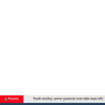
মাহবুব আলী খানের মৃ.'ত্যু'বার্ষিকীতে দোয়া ও শিরনি বিতরণ…
শিরোনাম
সিলেট-আখাউড়া রেলপথ ডুয়েলগেজ ডাবল লাইন করার দাবি সিলেট…