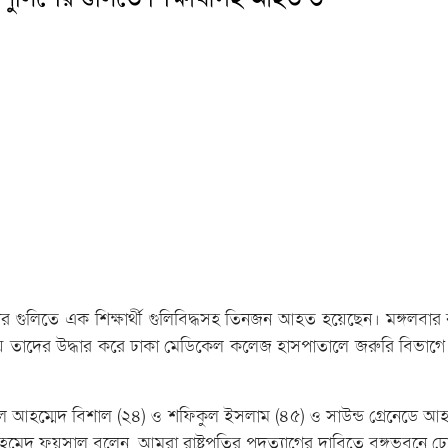
র গুলিতে এক শিক্ষার্থী গুলিবিদ্ধসহ তিনজন আহত হয়েছেন। মঙ্গলবার 
় তাদের উদ্ধার করে ঢাকা মেডিকেল কলেজ হাসপাতালে জরুরি বিভাগে 
সাল আহম্মেদ বিশাল (২৪) ও শফিকুল ইসলাম (৪৫) ও সাউন্ড গ্রেনেডে
হমেদ ফয়সাল বলেন, আমরা রাষ্ট্রপতির পদত্যাগের দাবিতে বঙ্গভবনে ঢোক