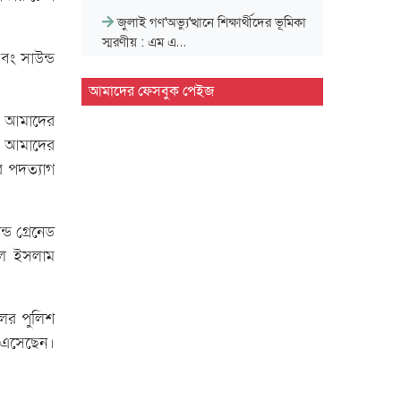
জুলাই গণ'অভ্যু'ত্থানে শিক্ষার্থীদের ভূমিকা
স্মরণীয় : এম এ…
বং সাউন্ড
সিলেট প্রেসক্লাবে জুলাই গণ-অভ্যুত্থান
আমাদের ফেসবুক পেইজ
দিবসের আলোচনা সভা
দি আমাদের
রা আমাদের
মাহবুব আলী খানের ৪২তম মৃ'ত্যু'বার্ষিকী
উপলক্ষে পরিবারের দোয়া…
র পদত্যাগ
মাহবুব আলী খানের মৃ.'ত্যু'বার্ষিকীতে দোয়া
ও শিরনি বিতরণ…
ড গ্রেনেড
ুল ইসলাম
১৮নং ওয়ার্ড বিএনপির উদ্যোগে মতবিনিময়
ও উন্মুক্ত আলোচনা…
লের পুলিশ
জুলাই গণ'অভ্যুত্থান দিবসে ৭ আর্মড পুলিশ
ন এসেছেন।
ব্যাটালিয়নে আলোচনা…
সিলেট কোর্ট পয়েন্টে খেলাফত মজলিসের