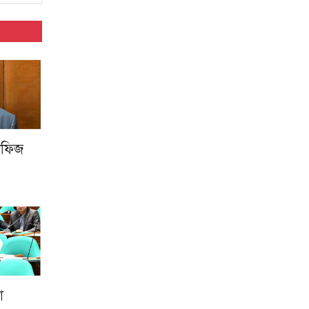
হাফিজ
া