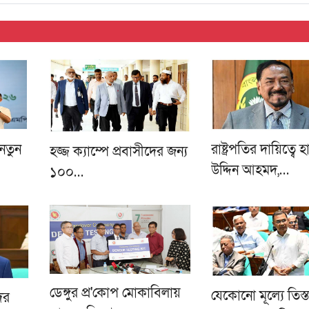
নতুন
রাষ্ট্রপতির দায়িত্বে 
হজ্জ ক্যাম্পে প্রবাসীদের জন্য
উদ্দিন আহমদ,…
১০০…
ডেঙ্গুর প্র'কোপ মোকাবিলায়
যেকোনো মূল্যে তিস্ত
ের