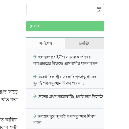
event
দেখাও
সর্বশেষ
জনপ্রিয়
জগন্নাথপুরে ইউপি সদস্যকে জড়িয়ে
অপ'প্রচারের বি'রুদ্ধে গ্রামবাসীর মান'বব'ন্ধন
সিলেট বিভাগীয় সরকারি গণগ্রন্থাগারের
জুলাই গণঅভ্যুত্থান দিবস পালন…
রাত সাড়ে
দেশের প্রথম বায়োড্রায়িং প্ল্যান্ট হবে সিলেটে
ভর্তি করা
জগন্নাথপুরে জুলাই গণ'অভ্যু'ত্থান দিবস
 আহত আরিফ
পালন
ার চেষ্টা