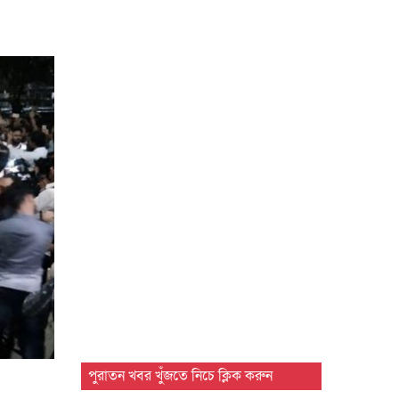
পুরাতন খবর খুঁজতে নিচে ক্লিক করুন