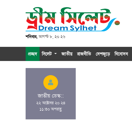
শনিবার,
আগস্ট ৮, ২০ ২৬
প্রচ্ছদ
সিলেট
জাতীয়
রাজনীতি
দেশজুড়ে
বিনোদন
জাতীয় ডেস্ক::
২২ অক্টোবর ২০ ২৪
১১:৩০ অপরাহ্ণ