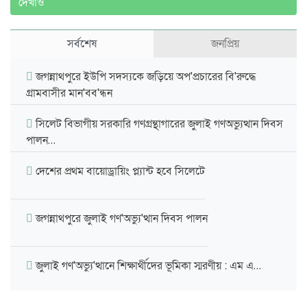
দেখাও
সর্বশেষ
জনপ্রিয়
জগন্নাথপুরে ইউপি সদস্যকে জড়িয়ে অপ'প্রচারের বি'রুদ্ধে
গ্রামবাসীর মান'বব'ন্ধন
সিলেট বিভাগীয় সরকারি গণগ্রন্থাগারের জুলাই গণঅভ্যুত্থান দিবস
পালন…
দেশের প্রথম বায়োড্রায়িং প্ল্যান্ট হবে সিলেটে
জগন্নাথপুরে জুলাই গণ'অভ্যু'ত্থান দিবস পালন
জুলাই গণ'অভ্যু'ত্থানে শিক্ষার্থীদের ভূমিকা স্মরণীয় : এম এ…