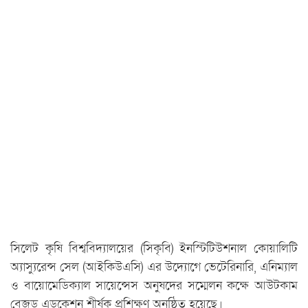
সিলেট কৃষি বিশ্ববিদ্যালয়ের (সিকৃবি) ইনস্টিটিউশনাল কোয়ালিটি
অ্যাস্যুরেন্স সেল (আইকিউএসি) এর উদ্যোগে ভেটেরিনারি, এনিম্যাল
ও বায়োমেডিক্যাল সায়েন্সেস অনুষদের সম্মেলন কক্ষে আউটকাম
বেজড এডুকেশন শীর্ষক প্রশিক্ষণ অনুষ্ঠিত হয়েছে।