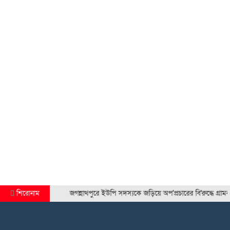
শিরোনাম
জগন্নাথপুরে ইউপি সদস্যকে জড়িয়ে অপ'প্রচারের বি'রুদ্ধে গ্রামবাসীর মান