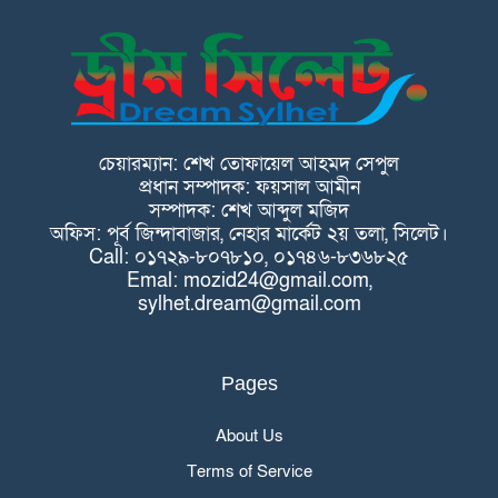
চেয়ারম্যান: শেখ তোফায়েল আহমদ সেপুল
প্রধান সম্পাদক: ফয়সাল আমীন
সম্পাদক: শেখ আব্দুল মজিদ
অফিস: পূর্ব জিন্দাবাজার, নেহার মার্কেট ২য় তলা, সিলেট।
Call: ০১৭২৯-৮০৭৮১০, ০১৭৪৬-৮৩৬৮২৫
Emal: mozid24@gmail.com,
sylhet.dream@gmail.com
Pages
About Us
Terms of Service