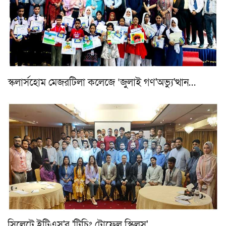
স্কলার্সহোম মেজরটিলা কলেজে ‘জুলাই গণ'অভ্যু'ত্থান…
সিলেটে ইটিএস'র 'টিচিং টোফেল স্কিলস'…