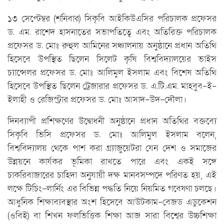
১৩ সেপ্টেম্বর (শনিবার) সিকৃবি আইকিউএসির পরিচালক প্রফেসর
ড. এম. রাশেদ হাসনাতের সভাপতিত্বে এবং অতিরিক্ত পরিচালক
প্রফেসর ড. মোঃ রুহুল আমিনের সঞ্চালনায় অনুষ্ঠানে প্রধান অতিথি
হিসেবে উপস্থিত ছিলেন সিলেট কৃষি বিশ্ববিদ্যালয়ের ভাইস
চ্যান্সেলর প্রফেসর ড. মোঃ আলিমুল ইসলাম এবং বিশেষ অতিথি
হিসেবে উপস্থিত ছিলেন ট্রেজারার প্রফেসর ড. এ.টি.এম. মাহবুব-ই-
ইলাহী ও রেজিস্ট্রার প্রফেসর ড. মোঃ আসাদ-উদ-দৌলা।
দিনব্যাপী প্রশিক্ষণের উদ্বোধনী অনুষ্ঠানে প্রধান অতিথির বক্তব্যে
সিকৃবি ভিসি প্রফেসর ড. মোঃ আলিমুল ইসলাম বলেন,
বিশ্ববিদ্যালয় থেকে পাশ করা গ্র্যাজুয়েটরা যেন দেশ ও সমাজের
উন্নয়নে কার্যকর ভূমিকা রাখতে পারে এবং একই সঙ্গে
চাকরিবাজারের চাহিদা অনুযায়ী দক্ষ মানবসম্পদে পরিণত হয়, এই
লক্ষে টিচিং-লার্নিং এর বিভিন্ন পদ্ধতি নিয়ে নিয়মিত গবেষণা চলছে।
আধুনিক শিক্ষাব্যবস্থার অংশ হিসেবে আউটকাম-বেজড এডুকেশন
(ওবিই) বা শিখন ফলভিত্তিক শিক্ষা আজ সারা বিশ্বের উচ্চশিক্ষা