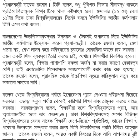
প্রধানমন্ত্রী তারেক রহমান। তিনি বলেন, শুধু পুঁথিগত শিক্ষায় সীমাবদ্ধ থাকলে
প্রতিযোগিতামূলক বিশ্বে টিকে থাকা কষ্টসাধ্য হবে। মঙ্গলবার (১২ মে) বেলা
১১টার দিকে ঢাকা বিশ্ববিদ্যালয়ের সিনেট ভবনে ইউজিসির জাতীয় কর্মশালায়
তিনি এসব কথা বলেন।
বাংলাদেশের উচ্চশিক্ষাব্যবস্থার উন্নয়ন ও টেকসই রূপান্তর নিয়ে ইউজিসির
জাতীয় কর্মশালার উদ্বোধন করেন প্রধানমন্ত্রী। তারেক রহমান বলেন, মেধা
পাচার নয়, মেধা লালন করে ভবিষ্যতের চ্যালেঞ্জ মোকাবিলা করতে চায় সরকার।
এমন একটি শিক্ষ ব্যবস্থা তৈরি করতে চাই, যেখানে শিক্ষার্থীরা বিকশিত হবেন।
প্রধানমন্ত্রী বলেন, শিক্ষার পাশাপাশি দক্ষতা অর্জন না করার কারণে বেকারত্ব
বেশি। তাই একাডেমিক সিলেবাসকে সময়পোযোগী করার কাজ শুরু হয়েছে।
তারেক রহমান বলেন, প্রাথমিক থেকে উচ্চশিক্ষা স্তরে কারিকুলাম নতুন করে
সাজানো সময়ের দাবি।
কলেজ থেকে বিশ্ববিদ্যালয় পর্যায়ে ইনোভেশন গ্রান্ড দেওয়ার পরিকল্পনা নিয়েছে
সরকার। এছাড়া স্কুল পর্যায় থেকেই কারিগরি শিক্ষা বাধ্যতামূলক করতে যাচ্ছে
সরকার। সরকারপ্রধান বলেন, শিক্ষার্থীরা হলো বিশ্ববিদ্যালয়ের প্রাণ, আর
অ্যালামনাইরা হলো তার মেরুদণ্ড। ঢাকা বিশ্ববিদ্যালয়সহ দেশের বিভিন্ন
বিশ্ববিদ্যালয়ের যেসব সাবেক শিক্ষার্থী দেশে-বিদেশে প্রতিষ্ঠিত, তাদের শিক্ষা ও
গবেষণা উন্নয়নে সম্পৃক্ত করার জন্য তিনি শিক্ষাবিদদের প্রতি বিনীত আহ্বান
জানান। তারেক রহমান বলেন, আরও একটি বিষয়ের দিকে আমি আপনাদের দৃষ্টি