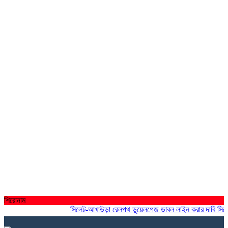
শিরোনাম
সিলেট-আখাউড়া রেলপথ ডুয়েলগেজ ডাবল লাইন করার দাবি সিলেট