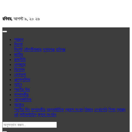
রবিবার,
আগস্ট ৯, ২০ ২৬
প্রচ্ছদ
সিলেট
সিলেট
মৌলভীবাজার
সুনামগঞ্জ
হবিগঞ্জ
জাতীয়
রাজনীতি
দেশজুড়ে
বিনোদন
খেলাধুলা
এক্সক্লু‌সিভ
আইন
স্মরণীয় দিন
সম্পাদকীয়
আন্তর্জাতিক
আরোও
স্মরণীয় দিন
সম্পাদকীয়
আন্তর্জাতিক
প্রবাস সংবাদ
বিজ্ঞান
লেখালেখি
শিক্ষা
স্বাস্থ্য
ধর্ম
লাইফস্টাইল
ক্লাব সংগঠন