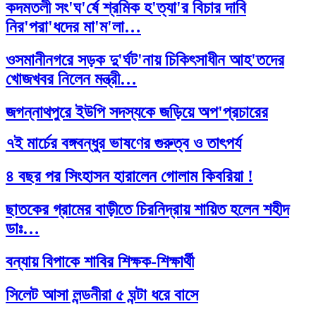
কদমতলী সং'ঘ'র্ষে শ্রমিক হ'ত্যা'র বিচার দাবি
নির'পরা'ধদের মা'ম'লা…
ওসমানীনগরে সড়ক দু'র্ঘট'নায় চিকিৎসাধীন আহ'তদের
খোজখবর নিলেন মন্ত্রী…
জগন্নাথপুরে ইউপি সদস্যকে জড়িয়ে অপ'প্রচারের
বি'রুদ্ধে গ্রামবাসীর মান'বব'ন্ধন
৭ই মার্চের বঙ্গবন্ধুর ভাষণের গুরুত্ব ও তাৎপর্য
সিলেট বিভাগীয় সরকারি গণগ্রন্থাগারের জুলাই
৪ বছর পর সিংহাসন হারালেন গোলাম কিবরিয়া !
গণঅভ্যুত্থান দিবস পালন…
ছাতকের গ্রামের বাড়ীতে চিরনিদ্রায় শায়িত হলেন শহীদ
দেশের প্রথম বায়োড্রায়িং প্ল্যান্ট হবে সিলেটে
ডাঃ…
জগন্নাথপুরে জুলাই গণ'অভ্যু'ত্থান দিবস পালন
বন্যায় বিপাকে শাবির শিক্ষক-শিক্ষার্থী
জুলাই গণ'অভ্যু'ত্থানে শিক্ষার্থীদের ভূমিকা স্মরণীয় : এম
সিলেট আসা লন্ডনীরা ৫ ঘন্টা ধরে বাসে
এ…