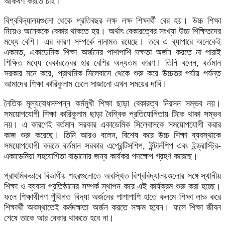
আকর্ষণ করতে চাই।
বিশ্ববিদ্যালয়গুলো থেকে প্রতিবছর লক্ষ লক্ষ শিক্ষার্থী বের হয়। উচ্চ শিক্ষা
নিয়েও অনেককে বেকার থাকতে হয়। অর্থাৎ বেকারত্বের সংখ্যা উচ্চ শিক্ষিতদের
মধ্যে বেশি। এর কারণ সম্পর্কে নানামত রয়েছে। তবে এ ব্যাপারে অনেকেই
একমত, একাডেমিক শিক্ষা অর্জনের পাশাপাশি দক্ষতা অর্জন করতে না পারাই
শিক্ষিত মধ্যে বেকারত্বের হার বেশির অন্যতম কারণ। তিনি বলেন, বর্তমান
সরকার মনে করে, প্রাথমিক সিলেবাসে থেকে শুরু করে উচ্চতর পর্যায় পর্যন্ত
আমাদের শিক্ষা কারিকুলাম ঢেলে সাজানো এখন সময়ের দাবি।
নৈতিক মূল্যবোধসম্পন্ন কর্মমুখী শিক্ষা ছাড়া বেকারত্ব নিরসন সম্ভব নয়।
সময়োপযোগী শিক্ষা কারিকুলাম ছাড়া বৈশ্বিক প্রতিযোগিতায় টিকে থাকা সম্ভব
নয়। এ কারণেই বর্তমান সরকার একাডেমিক সিলেবাসকে সময়োপযোগী করার
কাজ শুরু করেছে। তিনি আরও বলেন, বিশেষ করে উচ্চ শিক্ষা ব্যবস্থাকে
সময়োপযোগী করতে বর্তমান সরকার এপ্রেন্টিসশিপ, ইন্টার্নশিপ এবং ইন্ড্রাস্ট্রি-
একাডেমিয়া সহযোগিতা বাড়ানোর জন্য কার্যকর পদক্ষেপ গ্রহণ করেছে।
প্রাথমিকভাবে বিভাগীয় শহরগুলোতে অবস্থিত বিশ্ববিদ্যালয়গুলোর সঙ্গে স্থানীয়
শিক্ষা ও ব্যবসা প্রতিষ্ঠানের সম্পর্ক স্থাপন করে এই কার্যক্রম শুরু করা হচ্ছে।
ফলে শিক্ষার্থীগণ পুঁথিগত বিদ্যা অর্জনের পাশাপাশি হাতে কলমে শিক্ষা লাভ করে
শিক্ষার্থী অবস্থাতেই কর্মদক্ষতা অর্জন করতে সক্ষম হবেন। ফলে শিক্ষা জীবন
শেষে তাকে আর বেকার থাকতে হবে না।