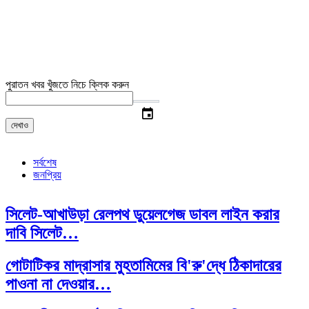
পুরাতন খবর খুঁজতে নিচে ক্লিক করুন
event
দেখাও
সর্বশেষ
জনপ্রিয়
সিলেট-আখাউড়া রেলপথ ডুয়েলগেজ ডাবল লাইন করার
দাবি সিলেট…
গোটাটিকর মাদ্রাসার মুহতামিমের বি'রু'দ্ধে ঠিকাদারের
পাওনা না দেওয়ার…