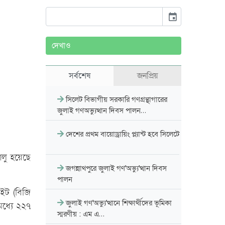
event
দেখাও
সর্বশেষ
জনপ্রিয়
সিলেট বিভাগীয় সরকারি গণগ্রন্থাগারের
জুলাই গণঅভ্যুত্থান দিবস পালন…
দেশের প্রথম বায়োড্রায়িং প্ল্যান্ট হবে সিলেটে
ালু হয়েছে
জগন্নাথপুরে জুলাই গণ'অভ্যু'ত্থান দিবস
পালন
াইট (বিজি
জুলাই গণ'অভ্যু'ত্থানে শিক্ষার্থীদের ভূমিকা
ধ্যে ২২৭
স্মরণীয় : এম এ…