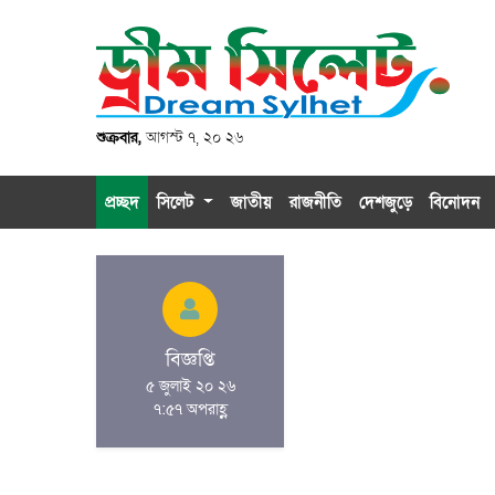
শুক্রবার,
আগস্ট ৭, ২০ ২৬
প্রচ্ছদ
সিলেট
জাতীয়
রাজনীতি
দেশজুড়ে
বিনোদন
বিজ্ঞপ্তি
৫ জুলাই ২০ ২৬
৭:৫৭ অপরাহ্ণ