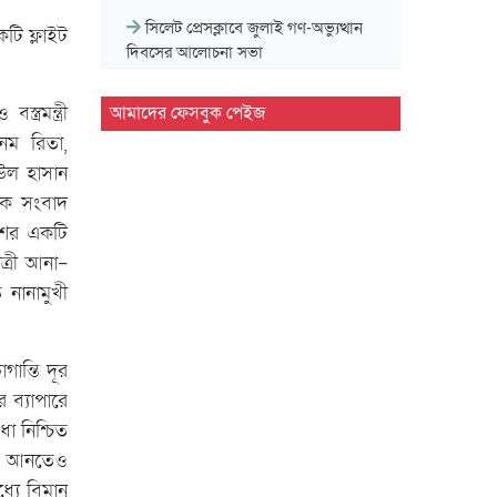
সিলেট প্রেসক্লাবে জুলাই গণ-অভ্যুত্থান
টি ফ্লাইট
দিবসের আলোচনা সভা
মাহবুব আলী খানের ৪২তম মৃ'ত্যু'বার্ষিকী
আমাদের ফেসবুক পেইজ
ত্রমন্ত্রী
উপলক্ষে পরিবারের দোয়া…
নম রিতা,
াউল হাসান
মাহবুব আলী খানের মৃ.'ত্যু'বার্ষিকীতে দোয়া
 এক সংবাদ
ও শিরনি বিতরণ…
দেশের একটি
১৮নং ওয়ার্ড বিএনপির উদ্যোগে মতবিনিময়
ত্রী আনা-
ও উন্মুক্ত আলোচনা…
 নানামুখী
জুলাই গণ'অভ্যুত্থান দিবসে ৭ আর্মড পুলিশ
ব্যাটালিয়নে আলোচনা…
ান্তি দূর
 ব্যাপারে
সিলেট কোর্ট পয়েন্টে খেলাফত মজলিসের
া নিশ্চিত
সমাবেশ ও গণ'মি'ছিল…
য়ে আনতেও
সিলেট মহানগর শিবিরের অদম্য জুলাই
্যে বিমান