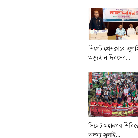
সিলেট প্রেসক্লাবে জুল
অভ্যুত্থান দিবসের…
সিলেট মহানগর শিবির
অদম্য জুলাই…