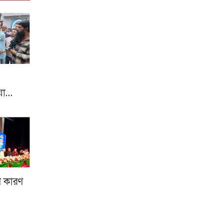
য়া…
ল কারণ