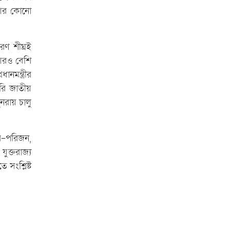
বি'ক্ষো'ভ মি'ছিল ও…
র আর কোনো
অ'সুস্থ ব্যবসায়ী নেতা দিলওয়ার হোসেনকে
দেখতে গেলেন বাণিজ্য…
ারণ শীঘ্রই
 আরও বেশি
নমন্ত্রীর
ারি জাতীয়
নরায় চালু
ার-পরিজন,
ুক্তরাজ্য
 সংশ্লিষ্ট