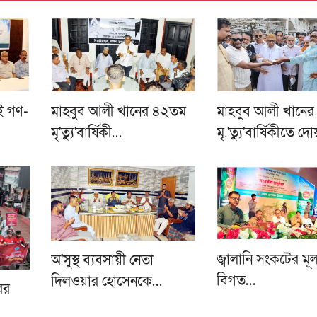
াই গণ-
মাহবুব আলী খানের ৪২তম
মাহবুব আলী খানের
মৃ'ত্যু'বার্ষিকী…
মৃ.'ত্যু'বার্ষিকীতে দো
জ্বালানি সংকটের মূ
অ'সুস্থ ব্যবসায়ী নেতা
বিগত…
দিলওয়ার হোসেনকে…
ের