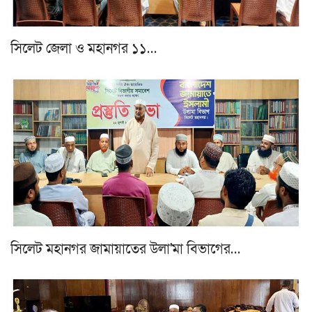
সিলেট জেলা ও মহানগর ১১…
সিলেট মহানগর জামায়াতের উলা'মা বিভাগের…