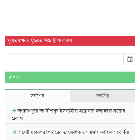
পুরাতন খবর খুঁজতে নিচে ক্লিক করুন
event
দেখাও
সর্বশেষ
জনপ্রিয়
জগন্নাথপুরে জগদীশপুর ইসলামীয়া মাদ্রাসার ফলাফলে সন্তোষ
প্রকাশ
সিলেট মহানগর শিবিরের তাৎক্ষণিক এসএসসি-দাখিল সংব'র্ধনা