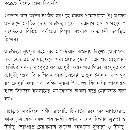
করেছে সিলেট জেলা বিএনপি।
শুক্রবার বাদ আসর নগরীর দরগাহে হযরত শাহজালাল (র.) মাজার
মসজিদে অনুষ্ঠিত দোয়া মাহফিলে জেলা বিএনপি অঙ্গ ও সহযোগি
সংগঠনের বিভিন্ন পর্যায়ের বিপুল সংখ্যক নেতাকর্মী উপস্থিত
ছিলেন।
মাহফিলে লুৎফুর রহমানের মাগফেরাত কামনায় বিশেষ মোনাজাত
করা হয়। এছাড়া মাহফিলে সদ্য প্রয়াত জেলা বিএনপির আহ্বায়ক
কমিটির সদস্য মাহবুবুর রব চৌধুরী ফয়সলের পিতা মাহমুদুর রব
চৌধুরী, জেলা বিএনপির সাবেক উপদেষ্টা তাজুল ইসলাম ও আব্দুর
রব চৌধুরী মটর এবং দক্ষিণ সুরমা উপজেলা বিএনপির আহ্বায়ক
হাজী সিরাজুল ইসলামের মাগফেরাত কামনা করে মোনাজাত করা
হয়।
এছাড়াও মাহফিলে শহীদ রাষ্ট্রপতি জিয়াউর রহমানের মাগফেরাত
কামনা, সাবেক সফল প্রধানমন্ত্রী বেগম খালেদা জিয়ার সুস্থতা ও
দীর্ঘায়ু, ভারপ্রাপ্ত চেয়ারম্যান তারেক রহমানের সুস্বাস্থ্য ও দীর্ঘায়ু,