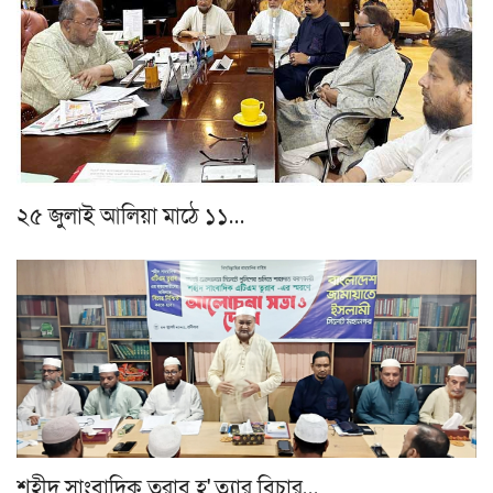
২৫ জুলাই আলিয়া মাঠে ১১…
শহীদ সাংবাদিক তুরাব হ'.ত্যার বিচার…