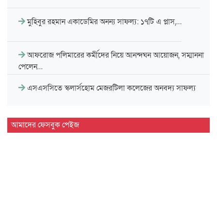
মুহিবুর রহমান একাডেমির অনন্য সাফল্য: ১৭টি এ প্লাস,…
আফরোজ পলিমারের কর্মীদের নিয়ে আনন্দঘন আয়োজন, সম্মাননা
পেলেন…
এসএসসিতে স্কলার্সহোম মেজরটিলা কলেজের অনবদ্য সাফল্য
এসএসসি পরীক্ষায় স্কলার্সহোমের ঈর্ষণীয় সাফল্য
আমাদের ফেসবুক পেইজ
লালাবাজারে ট্রাক ও বাসের মুখোমুখি সংঘ'র্ষে নি'হত ১
সিলেট সিটি পিপিপি পাইলট প্রকল্প বাস্তবায়নের উদ্যোগ নেবে…