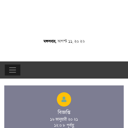
মঙ্গলবার,
আগস্ট ১১, ২০ ২৬
বিজ্ঞপ্তি
১৬ জানুয়ারী ২০ ২১
১২:০ ৮ পূর্বাহ্ণ