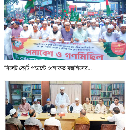
সিলেট কোর্ট পয়েন্টে খেলাফত মজলিসের…