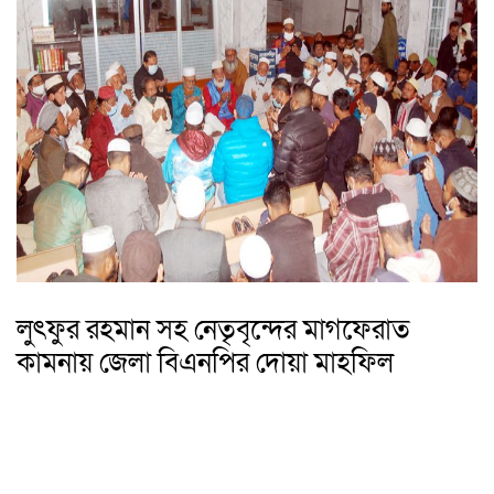
লুৎফুর রহমান সহ নেতৃবৃন্দের মাগফেরাত
কামনায় জেলা বিএনপির দোয়া মাহফিল