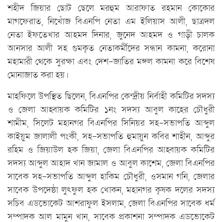
শহীদ জিয়ার ছোট ছেলে মরহুম আরাফাত রহমান কোকোর
মাগফেরাত, নিখোঁজ বিএনপি নেতা এম ইলিয়াস আলী, ছাত্রদল
নেতা ইফতেখার আহমদ দিনার, জুনেদ আহমদ ও গাড়ী চালক
আনসার আলী সহ গুমকৃত নেতাকর্মীদের সন্ধান কামনা, করোনা
মহামারী থেকে সুরক্ষা এবং দেশ-জাতির মঙ্গল কামনা করে বিশেষ
মোনাজাত করা হয়।
মাহফিলে উপস্থিত ছিলেন, বিএনপির কেন্দ্রীয় নির্বাহী কমিটির সদস্য
ও জেলা আহ্বায়ক কমিটির ১নং সদস্য আবুল কাহের চৌধুরী
শামীম, সিলেট মহানগর বিএনপির সিনিয়র সহ-সভাপতি আব্দুল
কাইয়ুম জালালী পংকী, সহ-সভাপতি হুমায়ুন কবির শাহীন, আব্দুর
রহিম ও জিয়াউল হক জিয়া, জেলা বিএনপির আহ্বায়ক কমিটির
সদস্য আব্দুল আহাদ খান জামাল ও আবুল কাশেম, জেলা বিএনপির
সাবেক সহ-সভাপতি আব্দুল হাকিম চৌধুরী, ওসমান গনি, জেলার
সাবেক উপদেষ্ঠা লুৎফুল হক খোকন, মহানগর কৃষক দলের সদস্য
সচিব এডভোকেট আশরাফুল ইসলাম, জেলা বিএনপির সাবেক ধর্ম
সম্পাদক আল মামুন খান, সাবেক প্রকাশনা সম্পাদক এডভোকেট