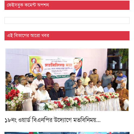
ফেইসবুক কমেন্ট অপশন
এই বিভাগের আরো খবর
১৮নং ওয়ার্ড বিএনপির উদ্যোগে মতবিনিময়…