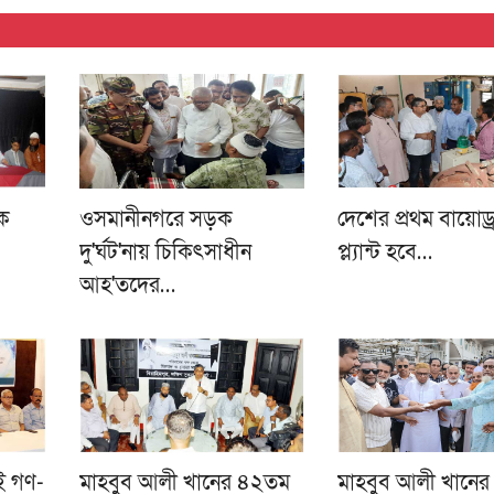
িক
ওসমানীনগরে সড়ক
দেশের প্রথম বায়োড্র
দু'র্ঘট'নায় চিকিৎসাধীন
প্ল্যান্ট হবে…
আহ'তদের…
াই গণ-
মাহবুব আলী খানের ৪২তম
মাহবুব আলী খানের