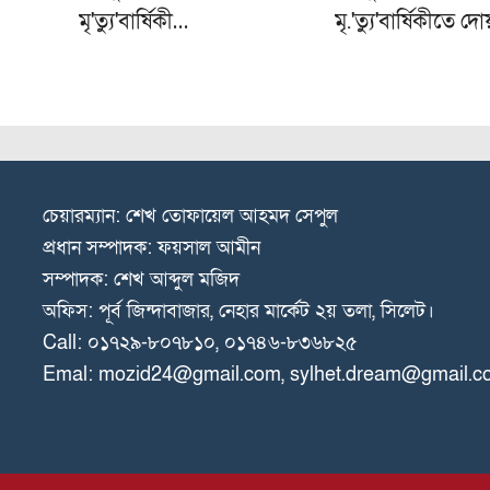
মৃ'ত্যু'বার্ষিকী…
মৃ.'ত্যু'বার্ষিকীতে দো
চেয়ারম্যান: শেখ তোফায়েল আহমদ সেপুল
প্রধান সম্পাদক: ফয়সাল আমীন
সম্পাদক: শেখ আব্দুল মজিদ
অফিস: পূর্ব জিন্দাবাজার, নেহার মার্কেট ২য় তলা, সিলেট।
Call: ০১৭২৯-৮০৭৮১০, ০১৭৪৬-৮৩৬৮২৫
Emal: mozid24@gmail.com, sylhet.dream@gmail.c