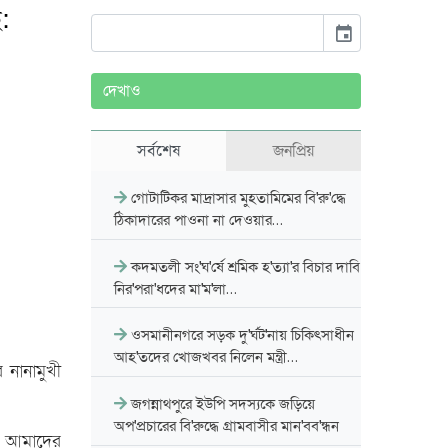
:
event
দেখাও
সর্বশেষ
জনপ্রিয়
গোটাটিকর মাদ্রাসার মুহতামিমের বি'রু'দ্ধে
ঠিকাদারের পাওনা না দেওয়ার…
কদমতলী সং'ঘ'র্ষে শ্রমিক হ'ত্যা'র বিচার দাবি
নির'পরা'ধদের মা'ম'লা…
ওসমানীনগরে সড়ক দু'র্ঘট'নায় চিকিৎসাধীন
আহ'তদের খোজখবর নিলেন মন্ত্রী…
 নানামুখী
জগন্নাথপুরে ইউপি সদস্যকে জড়িয়ে
অপ'প্রচারের বি'রুদ্ধে গ্রামবাসীর মান'বব'ন্ধন
ে আমাদের