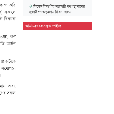
ে কাজ করি
সিলেট বিভাগীয় সরকারি গণগ্রন্থাগারের
র) সকালে
জুলাই গণঅভ্যুত্থান দিবস পালন…
জন বিষয়ক
দেশের প্রথম বায়োড্রায়িং প্ল্যান্ট হবে সিলেটে
আমাদের ফেসবুক পেইজ
ংগ্রহ, ঋণ
জগন্নাথপুরে জুলাই গণ'অভ্যু'ত্থান দিবস
গতি অর্জণ
পালন
জুলাই গণ'অভ্যু'ত্থানে শিক্ষার্থীদের ভূমিকা
্যাংকটিকে
স্মরণীয় : এম এ…
 সম্মেলনে
ম।
সিলেট প্রেসক্লাবে জুলাই গণ-অভ্যুত্থান
দিবসের আলোচনা সভা
ামান এবং
ভাগের সকল
মাহবুব আলী খানের ৪২তম মৃ'ত্যু'বার্ষিকী
উপলক্ষে পরিবারের দোয়া…
মাহবুব আলী খানের মৃ.'ত্যু'বার্ষিকীতে দোয়া