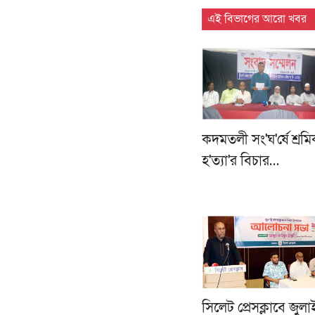
এই বিভাগের আরো খবর
কদমতলী সং'ঘ'র্ষে শ্রম
হ'ত্যা'র বিচার…
সিলেট প্রেসক্লাবে জুল