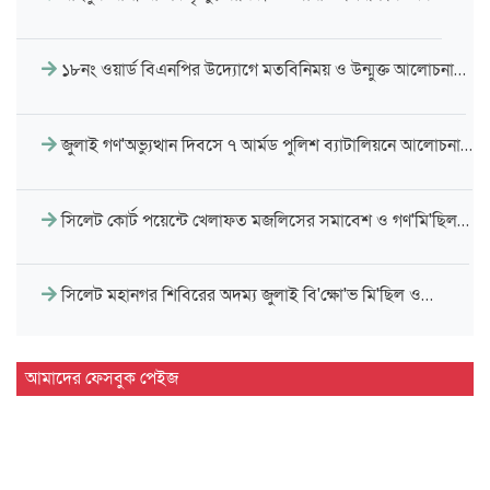
১৮নং ওয়ার্ড বিএনপির উদ্যোগে মতবিনিময় ও উন্মুক্ত আলোচনা…
জুলাই গণ'অভ্যুত্থান দিবসে ৭ আর্মড পুলিশ ব্যাটালিয়নে আলোচনা…
সিলেট কোর্ট পয়েন্টে খেলাফত মজলিসের সমাবেশ ও গণ'মি'ছিল…
সিলেট মহানগর শিবিরের অদম্য জুলাই বি'ক্ষো'ভ মি'ছিল ও…
অ'সুস্থ ব্যবসায়ী নেতা দিলওয়ার হোসেনকে দেখতে গেলেন
আমাদের ফেসবুক পেইজ
বাণিজ্য…
সিলেট স্বেচ্ছাসেবী প্ল্যাটফর্মের সহযোগিতায় স্বেচ্ছায় র'ক্ত'দান
কর্মসূচি অনুষ্ঠিত