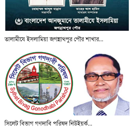
‎তালামীযে ইসলামিয়া জগন্নাথপুর পৌর শাখার…
সিলেট বিভাগ গণদাবি পরিষদ নিউইয়র্ক…