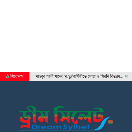
শিরোনাম
মাহবুব আলী খানের মৃ.'ত্যু'বার্ষিকীতে দোয়া ও শিরনি বিতরণ…
১