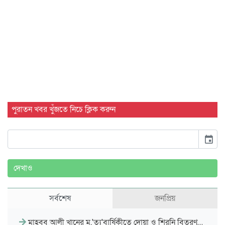
পুরাতন খবর খুঁজতে নিচে ক্লিক করুন
event
দেখাও
সর্বশেষ
জনপ্রিয়
মাহবুব আলী খানের মৃ.'ত্যু'বার্ষিকীতে দোয়া ও শিরনি বিতরণ…