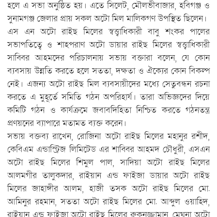
হলে এ সভা অনুষ্ঠিত হয়। এতে সিলেট, মৌলভীবাজার, হবিগঞ্জ ও
সুনামগঞ্জ জেলার প্রায় সকল অটো মিল মালিকগণ উপস্থিত ছিলেন।
এস এন অটো রাইছ মিলের স্বত্ত্বাধিকারী বাবু শংকর পালের
সভাপতিত্বে ও শাহপরাণ অটো ডায়ার রাইছ মিলের স্বত্ত্বাধিকারী
সাব্বির আহমদের পরিচালনায় সভায় বক্তারা বলেন, যে কোন
ব্যবসায় উন্নতি করতে হলে সততা, দক্ষতা ও ঐক্যের কোন বিকল্প
নেই। এজন্য অটো রাইছ মিল ব্যবসায়ীদের মধ্যে সেতুবন্ধন রচনা
করতে এ মুহূর্তে সমিতি গঠন অপরিহার্য। তারা অভিজ্ঞদের দিয়ে
কমিটি গঠন ও কার্যক্রমে জবাবদিহিতা নিশ্চিত করতে গঠনতন্ত্র
প্রণয়নের ব্যাপারে মতামত ব্যক্ত করেন।
সভায় বক্তব্য রাখেন, রোজিনা অটো রাইছ মিলের মহানুর রশীদ,
কেবিএম এন্ডাস্ট্রিজ লিমিটেড এর শাব্বির আহমদ চৌধুরী, এসএন
অটো রাইছ মিলের শিমুল পাল, সাদিয়া অটো রাইছ মিলের
আলমগীর তালুকদার, রাইয়ান এন্ড ফাইজা ডায়ার অটো রাইছ
মিলের জাহাঙ্গীর আলম, হাজী তসক অটো রাইছ মিলের মো.
আমিনুর রহমান, সততা অটো রাইছ মিলের মো. আব্দুল ওয়াহিদ,
রাইয়ান এন্ড ফাইজা অটো রাইছ মিলের রুকনুজ্জামান, মেঘনা অটো