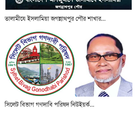
‎তালামীযে ইসলামিয়া জগন্নাথপুর পৌর শাখার…
সিলেট বিভাগ গণদাবি পরিষদ নিউইয়র্ক…