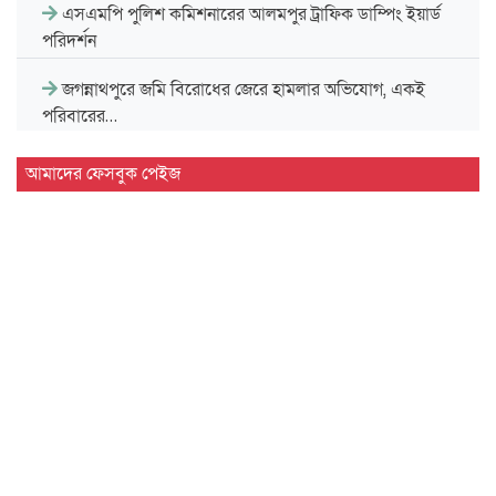
এসএমপি পুলিশ কমিশনারের আলমপুর ট্রাফিক ডাম্পিং ইয়ার্ড
পরিদর্শন
জগন্নাথপুরে জমি বিরোধের জেরে হামলার অভিযোগ, একই
পরিবারের…
সিলেট-আখাউড়া রেলপথ ডুয়েলগেজ ডাবল লাইন করার দাবি
আমাদের ফেসবুক পেইজ
সিলেট…
গোটাটিকর মাদ্রাসার মুহতামিমের বি'রু'দ্ধে ঠিকাদারের পাওনা না
দেওয়ার…
কদমতলী সং'ঘ'র্ষে শ্রমিক হ'ত্যা'র বিচার দাবি নির'পরা'ধদের
মা'ম'লা…
ওসমানীনগরে সড়ক দু'র্ঘট'নায় চিকিৎসাধীন আহ'তদের খোজখবর
নিলেন মন্ত্রী…
জগন্নাথপুরে ইউপি সদস্যকে জড়িয়ে অপ'প্রচারের বি'রুদ্ধে