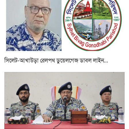
সিলেট-আখাউড়া রেলপথ ডুয়েলগেজ ডাবল লাইন…