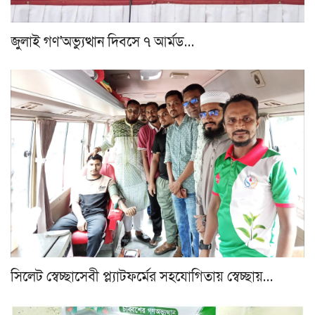
জুলাই গণ'অভ্যুত্থান দিবসে ৭ আর্মড…
সিলেট স্বেচ্ছাসেবী প্ল্যাটফর্মের সহযোগিতায় স্বেচ্ছায়…