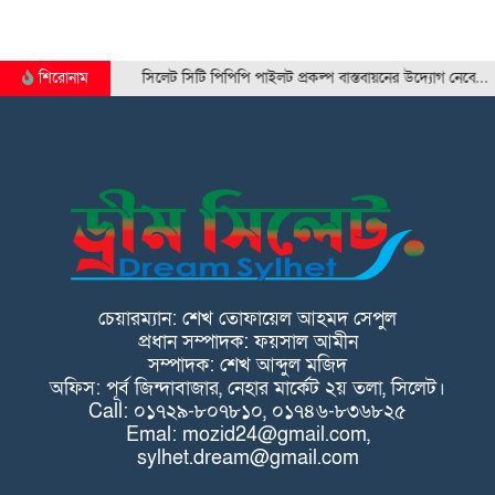
শিরোনাম
সিলেট সিটি পিপিপি পাইলট প্রকল্প বাস্তবায়নের উদ্যোগ নেবে…
চেয়ারম্যান: শেখ তোফায়েল আহমদ সেপুল
প্রধান সম্পাদক: ফয়সাল আমীন
সম্পাদক: শেখ আব্দুল মজিদ
অফিস: পূর্ব জিন্দাবাজার, নেহার মার্কেট ২য় তলা, সিলেট।
Call: ০১৭২৯-৮০৭৮১০, ০১৭৪৬-৮৩৬৮২৫
Emal: mozid24@gmail.com,
sylhet.dream@gmail.com