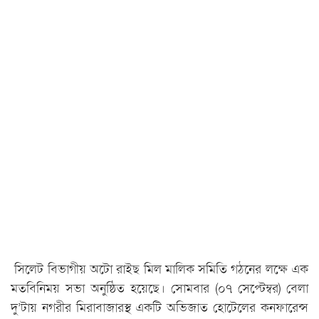
সিলেট বিভাগীয় অটো রাইছ মিল মালিক সমিতি গঠনের লক্ষে এক
মতবিনিময় সভা অনুষ্ঠিত হয়েছে। সোমবার (০৭ সেপ্টেম্বর) বেলা
দু’টায় নগরীর মিরাবাজারস্থ একটি অভিজাত হোটেলের কনফারেন্স