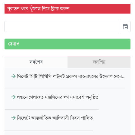
পুরাতন খবর খুঁজতে নিচে ক্লিক করুন
event
দেখাও
সর্বশেষ
জনপ্রিয়
সিলেট সিটি পিপিপি পাইলট প্রকল্প বাস্তবায়নের উদ্যোগ নেবে…
লন্ডনে খেলাফত মজলিসের গণ সমাবেশ অনুষ্ঠিত
সিলেটে আন্তর্জাতিক আদিবাসী দিবস পালিত