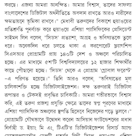
করছে। এজন্য আমরা আনন্দিত। আমার বিশ্বাস, তাদের সাফল্য
বাংলাদেশের ডিজিটাল অর্থনীতিতে অবদান রাখতে আরও নারীদের
ক্ষমতায়নে ভূমিকা রাখবে।” মেধাবী তরুণদের বিকাশে হুয়াওয়ের
প্রতিশ্রুতি পুনর্ব্যক্ত করে হুয়াওয়ে এশিয়া প্যাসিফিকের প্রেসিডেন্ট
সাইমন লিন বলেন, “সিডস’ প্রত্যাশা, আগ্রহ ও ভবিষ্যতকে তুলে
ধরে। অনেকদিন ধরে চলতে থাকা এ করপোরেট ফ্ল্যাগশিপ
সিএসআর প্রোগ্রামটি প্রায় ১৪০টি দেশ ও অঞ্চলে পরিচালিত
হচ্ছে। এর মাধ্যমে ৫শ’টি বিশ্ববিদ্যালয়ের ১২ হাজার শিক্ষার্থীর
কাছে পৌঁছানো হচ্ছে। ‘সিডস’ থেকে এ প্রোগ্রাম ‘গ্লোবাল ফরেস্ট’
-এ পরিণত হয়েছে।” তিনি আরও বলেন, “ভবিষ্যতের মূল
চালিকাশক্তি হচ্ছে ডিজিটালাইজেশন। দক্ষ তরুণরাই ডিজিটাল
রূপান্তর ও টেকসই প্রবৃদ্ধির চাবিকাঠি। আমরা গভীরভাবে বিশ্বাস
করি, এই তরুণ প্রজন্ম প্রযুক্তি ক্ষেত্রে তাদের স্বপ্ন পূরণের মাধ্যমে
এশিয়া প্যাসিফিক অঞ্চলের স্থপতি হিসেবে নিজেদের গড়ে তুলবে।”
প্রোগ্রামটি যৌথভাবে উদ্বোধন করেন আসিয়ান ফাউন্ডেশনের প্রধান
নির্বাহী ড. ইয়াং মি এং, টিএটি’র ডিজিটাইজেশন রিসার্চ অ্যান্ড