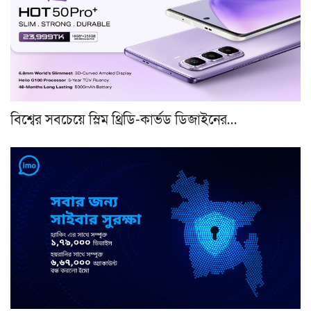
বিশ্বের সবচেয়ে স্লিম থ্রিডি-কার্ভড ডিজাইনের…