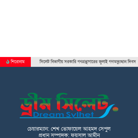
শিরোনাম
সিলেট বিভাগীয় সরকারি গণগ্রন্থাগারের জুলাই গণঅভ্যুত্থান দিবস পালন…
চেয়ারম্যান: শেখ তোফায়েল আহমদ সেপুল
প্রধান সম্পাদক: ফয়সাল আমীন