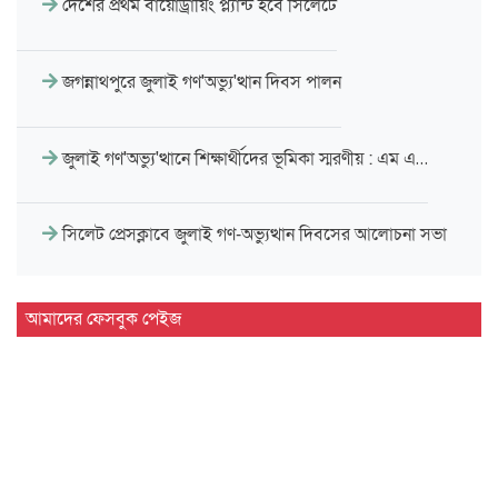
দেশের প্রথম বায়োড্রায়িং প্ল্যান্ট হবে সিলেটে
জগন্নাথপুরে জুলাই গণ'অভ্যু'ত্থান দিবস পালন
জুলাই গণ'অভ্যু'ত্থানে শিক্ষার্থীদের ভূমিকা স্মরণীয় : এম এ…
সিলেট প্রেসক্লাবে জুলাই গণ-অভ্যুত্থান দিবসের আলোচনা সভা
মাহবুব আলী খানের ৪২তম মৃ'ত্যু'বার্ষিকী উপলক্ষে পরিবারের
আমাদের ফেসবুক পেইজ
দোয়া…
মাহবুব আলী খানের মৃ.'ত্যু'বার্ষিকীতে দোয়া ও শিরনি বিতরণ…
১৮নং ওয়ার্ড বিএনপির উদ্যোগে মতবিনিময় ও উন্মুক্ত আলোচনা…