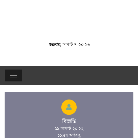
শুক্রবার,
আগস্ট ৭, ২০ ২৬
বিজ্ঞপ্তি
১৯ আগস্ট ২০ ২২
১১:৫৬ অপরাহ্ণ