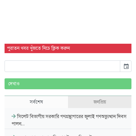
পুরাতন খবর খুঁজতে নিচে ক্লিক করুন
event
দেখাও
সর্বশেষ
জনপ্রিয়
সিলেট বিভাগীয় সরকারি গণগ্রন্থাগারের জুলাই গণঅভ্যুত্থান দিবস
পালন…