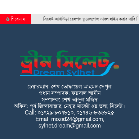
শিরোনাম
সিলেট-আখাউড়া রেলপথ ডুয়েলগেজ ডাবল লাইন করার দাবি সিলেট…
চেয়ারম্যান: শেখ তোফায়েল আহমদ সেপুল
প্রধান সম্পাদক: ফয়সাল আমীন
সম্পাদক: শেখ আব্দুল মজিদ
অফিস: পূর্ব জিন্দাবাজার, নেহার মার্কেট ২য় তলা, সিলেট।
Call: ০১৭২৯-৮০৭৮১০, ০১৭৪৬-৮৩৬৮২৫
Emal: mozid24@gmail.com,
sylhet.dream@gmail.com