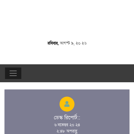
রবিবার,
আগস্ট ৯, ২০ ২৬
ডেস্ক রিপোর্ট::
৬ নভেম্বর ২০ ২৪
২:৪৮ অপরাহ্ণ