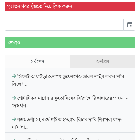
পুরাতন খবর খুঁজতে নিচে ক্লিক করুন
event
দেখাও
সর্বশেষ
জনপ্রিয়
সিলেট-আখাউড়া রেলপথ ডুয়েলগেজ ডাবল লাইন করার দাবি
সিলেট…
গোটাটিকর মাদ্রাসার মুহতামিমের বি'রু'দ্ধে ঠিকাদারের পাওনা না
দেওয়ার…
কদমতলী সং'ঘ'র্ষে শ্রমিক হ'ত্যা'র বিচার দাবি নির'পরা'ধদের
মা'ম'লা…