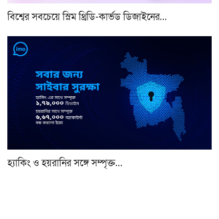
বিশ্বের সবচেয়ে স্লিম থ্রিডি-কার্ভড ডিজাইনের…
হ্যাকিং ও হয়রানির সঙ্গে সম্পৃক্ত…