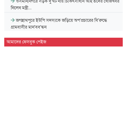
ওসমানীনগরে সড়ক দু'র্ঘট'নায় চিকিৎসাধীন আহ'তদের খোজখবর
নিলেন মন্ত্রী…
জগন্নাথপুরে ইউপি সদস্যকে জড়িয়ে অপ'প্রচারের বি'রুদ্ধে
গ্রামবাসীর মান'বব'ন্ধন
সিলেট বিভাগীয় সরকারি গণগ্রন্থাগারের জুলাই গণঅভ্যুত্থান দিবস
আমাদের ফেসবুক পেইজ
পালন…
দেশের প্রথম বায়োড্রায়িং প্ল্যান্ট হবে সিলেটে
জগন্নাথপুরে জুলাই গণ'অভ্যু'ত্থান দিবস পালন
জুলাই গণ'অভ্যু'ত্থানে শিক্ষার্থীদের ভূমিকা স্মরণীয় : এম এ…
সিলেট প্রেসক্লাবে জুলাই গণ-অভ্যুত্থান দিবসের আলোচনা সভা