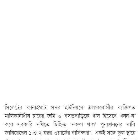
সিলেটের কানাইঘাট সদর ইউনিয়নে এলাকাবাসীর ব্যক্তিগত
মালিকানাধীন চাষের জমি ও বসতবাড়িকে খাল হিসেবে খনন না
করে সরকারি নথিতে চিহ্নিত ‘নকলা খাল’ পুনঃখননের দাবি
জানিয়েছেন ১ ও ২ নম্বর ওয়ার্ডের বাসিন্দারা। একই সঙ্গে ভুল স্থানে