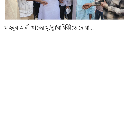
মাহবুব আলী খানের মৃ.'ত্যু'বার্ষিকীতে দোয়া…