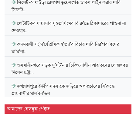
সিলেট-আখাউড়া রেলপথ ডুয়েলগেজ ডাবল লাইন করার দাবি
সিলেট…
গোটাটিকর মাদ্রাসার মুহতামিমের বি'রু'দ্ধে ঠিকাদারের পাওনা না
দেওয়ার…
কদমতলী সং'ঘ'র্ষে শ্রমিক হ'ত্যা'র বিচার দাবি নির'পরা'ধদের
মা'ম'লা…
ওসমানীনগরে সড়ক দু'র্ঘট'নায় চিকিৎসাধীন আহ'তদের খোজখবর
নিলেন মন্ত্রী…
জগন্নাথপুরে ইউপি সদস্যকে জড়িয়ে অপ'প্রচারের বি'রুদ্ধে
গ্রামবাসীর মান'বব'ন্ধন
সিলেট বিভাগীয় সরকারি গণগ্রন্থাগারের জুলাই গণঅভ্যুত্থান দিবস
আমাদের ফেসবুক পেইজ
পালন…
দেশের প্রথম বায়োড্রায়িং প্ল্যান্ট হবে সিলেটে