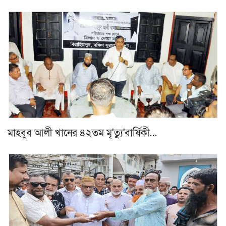
মাহবুব আলী খানের ৪২তম মৃ'ত্যু'বার্ষিকী…