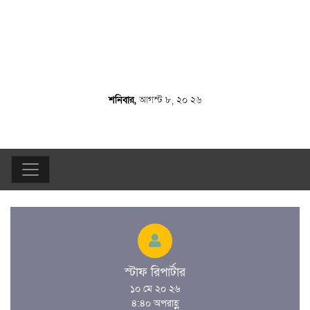
শনিবার,
আগস্ট ৮, ২০ ২৬
স্টাফ রিপার্টার
১০ মে ২০ ২৬
৪:৪০ অপরাহ্ণ