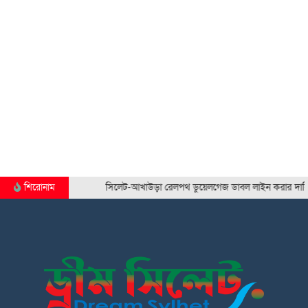
শিরোনাম
সিলেট-আখাউড়া রেলপথ ডুয়েলগেজ ডাবল লাইন করার দাবি সিলে