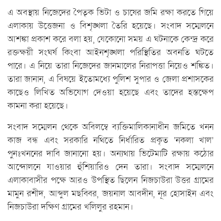
এ অবস্থায় নিজেদের পৈতৃক ভিটা ও চাষের জমি রক্ষা করতে গিয়ে
এলাকায় উত্তেজনা ও বিশৃঙ্খলা তৈরি হয়েছে। সংবাদ সম্মেলনে
আশঙ্কা প্রকাশ করে বলা হয়, যেকোনো সময় এ ঘটনাকে কেন্দ্র করে
রক্তক্ষয়ী সংঘর্ষ কিংবা আইনশৃঙ্খলা পরিস্থিতির অবনতি ঘটতে
পারে। এ নিয়ে তারা নিজেদের জানমালের নিরাপত্তা নিয়েও শঙ্কিত।
তারা জানান, এ বিষয়ে ইতোমধ্যে পুলিশ সুপার ও জেলা প্রশাসকের
কাছেও লিখিত অভিযোগ দেওয়া হয়েছে এবং তাদের হস্তক্ষেপ
কামনা করা হয়েছে।
সংবাদ সম্মেলন থেকে অবিলম্বে ব্যক্তিমালিকানাধীন জমিতে খনন
কাজ বন্ধ এবং সরকারি নথিতে নির্ধারিত প্রকৃত ‘নকলা খাল’
পুনঃখননের দাবি জানানো হয়। অন্যথায় ভিটেমাটি রক্ষায় কঠোর
আন্দোলনে যাওয়ার হুঁশিয়ারিও দেন তারা। সংবাদ সম্মেলনে
এলাকাবাসীর পক্ষে আরও উপস্থিত ছিলেন নিজচাউরা উত্তর গ্রামের
মামুন রশীদ, আব্দুল মছব্বির, জয়নাল আবদীন, নূর হোসাইন এবং
নিজচাউরা দক্ষিণ গ্রামের খলিলুর রহমান।