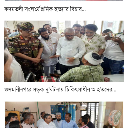
কদমতলী সং'ঘ'র্ষে শ্রমিক হ'ত্যা'র বিচার…
ওসমানীনগরে সড়ক দু'র্ঘট'নায় চিকিৎসাধীন আহ'তদের…