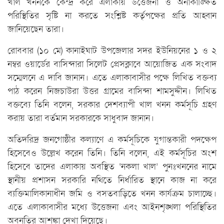
খাল খননকে কেন্দ্র করে এলাকায় উত্তেজনা ও অনাকাঙ্ক্ষিত
পরিস্থিতির সৃষ্টি না করতে সংশ্লিষ্ট কর্তৃপক্ষের প্রতি আহ্বান
জানিয়েছেন তারা।
রোববার (১০ মে) কানাইঘাট উপজেলার সদর ইউনিয়নের ১ ও ২
নম্বর ওয়ার্ডের বাসিন্দারা সিলেট প্রেসক্লাবে আয়োজিত এক সংবাদ
সম্মেলনে এ দাবি জানান। এতে এলাকাবাসীর পক্ষে লিখিত বক্তব্য
পাঠ করেন নিজচাউরা উত্তর গ্রামের বাসিন্দা শামসুদ্দীন। লিখিত
বক্তব্যে তিনি বলেন, সরকার দেশব্যাপী খাল খনন কর্মসূচি গ্রহণ
করায় তারা বর্তমান সরকারকে সাধুবাদ জানান।
অতিদরিদ্র জনগোষ্ঠীর কল্যাণে এ কর্মসূচিকে যুগান্তকারী পদক্ষেপ
হিসেবেও উল্লেখ করেন তিনি। তিনি বলেন, এই কর্মসূচির অংশ
হিসেবে তাদের এলাকায় অবস্থিত ‘নকলা খাল’ পুনঃখননের নামে
স্থানীয় প্রশাসন সরকারি নথিতে নির্ধারিত স্থানে কাজ না করে
ব্যক্তিমালিকানাধীন জমি ও বসতবাড়িতে খনন কার্যক্রম চালাচ্ছে।
এতে এলাকাবাসীর মধ্যে উত্তেজনা এবং আইনশৃঙ্খলা পরিস্থিতির
অবনতির আশঙ্কা দেখা দিয়েছে।