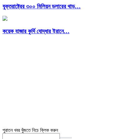
যুক্তরাষ্ট্রের ৩০০ মিলিয়ন ডলারের থাড…
কয়েক হাজার কুর্দি যোদ্ধার ইরানে…
পুরাতন খবর খুঁজতে নিচে ক্লিক করুন