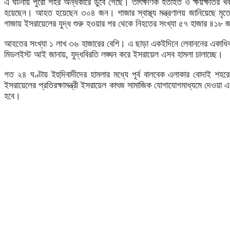
এ ঘটনায় পুরো শহর অন্ধকারে ডুবে গেছে। তাৎক্ষণিক হতাহত ও ক্ষয়ক্ষতির 
হয়েছেন। আহত হয়েছেন ৩০৪ জন। গাজার স্বাস্থ্য মন্ত্রণালয় জানিয়েছে ম
গাজায় ইসরায়েলের যুদ্ধ শুরু হওয়ার পর থেকে নিহতের সংখ্যা ৫৭ হাজার ৪১৮ 
আহতের সংখ্যা ১ লাখ ৩৬ হাজারের বেশি। এ ছাড়া একইদিনে লেবাননের একাধিক এলা
মিডলইস্ট আই জানায়, যুদ্ধবিরতি লঙ্ঘন করে ইসরায়েল এসব হামলা চালাচ্ছে।
গত ২৪ ঘণ্টায় ইহুদিবাদীদের হামলার মধ্যে পূর্ব বালবেক এলাকার বোদাই শহর
ইসরায়েলের প্রতিরক্ষামন্ত্রী ইসরায়েল কাৎজ সামাজিক যোগাযোগমাধ্যমে দেওয়া 
হবে।