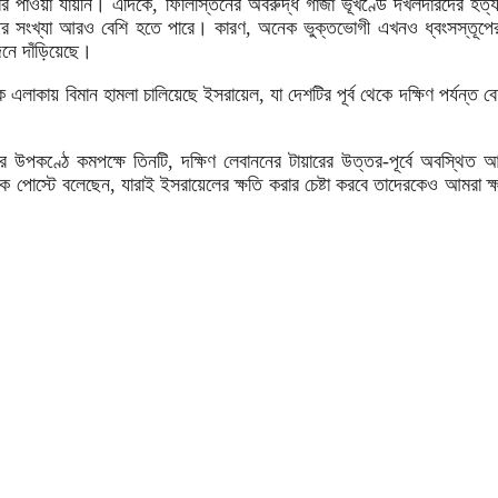
খবর পাওয়া যায়নি। এদিকে, ফিলিস্তিনের অবরুদ্ধ গাজা ভূখণ্ডে দখলদারদের হত
ৃতের সংখ্যা আরও বেশি হতে পারে। কারণ, অনেক ভুক্তভোগী এখনও ধ্বংসস্ত
জনে দাঁড়িয়েছে।
কায় বিমান হামলা চালিয়েছে ইসরায়েল, যা দেশটির পূর্ব থেকে দক্ষিণ পর্যন্ত বে
ের উপকণ্ঠে কমপক্ষে তিনটি, দক্ষিণ লেবাননের টায়ারের উত্তর-পূর্বে অবস্থি
এক পোস্টে বলেছেন, যারাই ইসরায়েলের ক্ষতি করার চেষ্টা করবে তাদেরকেও আমরা 