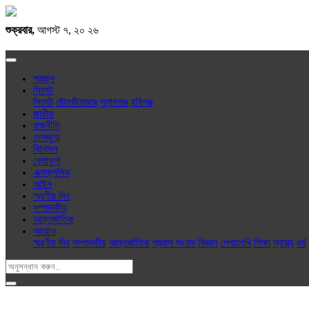
শুক্রবার,
আগস্ট ৭, ২০ ২৬
প্রচ্ছদ
সিলেট
সিলেট
মৌলভীবাজার
সুনামগঞ্জ
হবিগঞ্জ
জাতীয়
রাজনীতি
দেশজুড়ে
বিনোদন
খেলাধুলা
এক্সক্লু‌সিভ
আইন
স্মরণীয় দিন
সম্পাদকীয়
আন্তর্জাতিক
আরোও
স্মরণীয় দিন
সম্পাদকীয়
আন্তর্জাতিক
প্রবাস সংবাদ
বিজ্ঞান
লেখালেখি
শিক্ষা
স্বাস্থ্য
ধর্ম