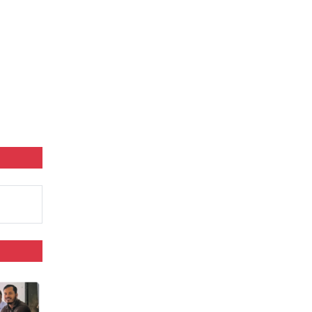
বি'ক্ষো'ভ মি'ছিল ও…
অ'সুস্থ ব্যবসায়ী নেতা দিলওয়ার হোসেনকে
দেখতে গেলেন বাণিজ্য…