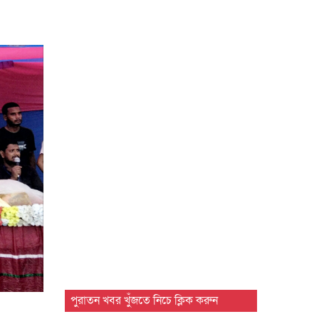
পুরাতন খবর খুঁজতে নিচে ক্লিক করুন