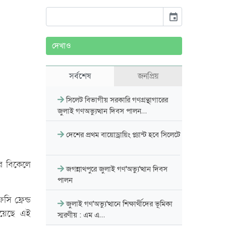
event
দেখাও
সর্বশেষ
জনপ্রিয়
সিলেট বিভাগীয় সরকারি গণগ্রন্থাগারের
জুলাই গণঅভ্যুত্থান দিবস পালন…
দেশের প্রথম বায়োড্রায়িং প্ল্যান্ট হবে সিলেটে
ার বিকেলে
জগন্নাথপুরে জুলাই গণ'অভ্যু'ত্থান দিবস
পালন
ি ফ্রেন্ড
জুলাই গণ'অভ্যু'ত্থানে শিক্ষার্থীদের ভূমিকা
হয়েছে এই
স্মরণীয় : এম এ…