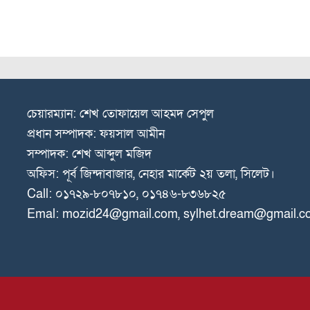
চেয়ারম্যান: শেখ তোফায়েল আহমদ সেপুল
প্রধান সম্পাদক: ফয়সাল আমীন
সম্পাদক: শেখ আব্দুল মজিদ
অফিস: পূর্ব জিন্দাবাজার, নেহার মার্কেট ২য় তলা, সিলেট।
Call: ০১৭২৯-৮০৭৮১০, ০১৭৪৬-৮৩৬৮২৫
Emal: mozid24@gmail.com, sylhet.dream@gmail.c