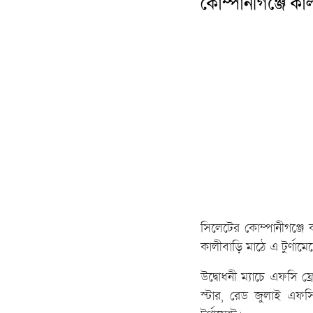
কোম্পানীগঞ্জে কা
সিলেটের কোম্পানীগঞ্জে
কালীবাড়ি মাঠে এ টুর্ণামে
উদ্বোধনী ম্যাচে এফসি ফ
স্টার, রেড জুলাই এ