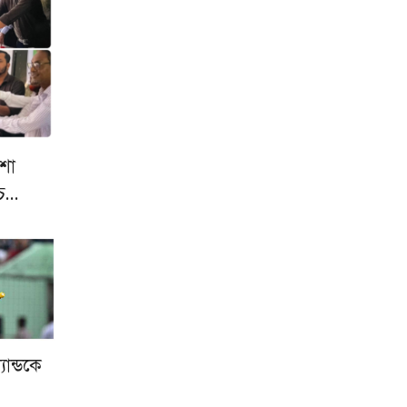
াশা
চ্চ…
যান্ডকে