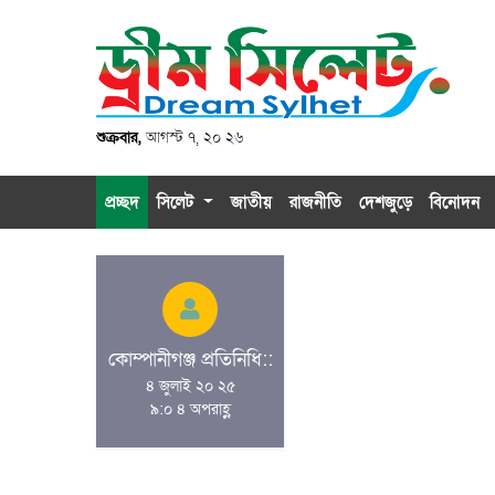
শুক্রবার,
আগস্ট ৭, ২০ ২৬
প্রচ্ছদ
সিলেট
জাতীয়
রাজনীতি
দেশজুড়ে
বিনোদন
কোম্পানীগঞ্জ প্রতিনিধি::
৪ জুলাই ২০ ২৫
৯:০ ৪ অপরাহ্ণ