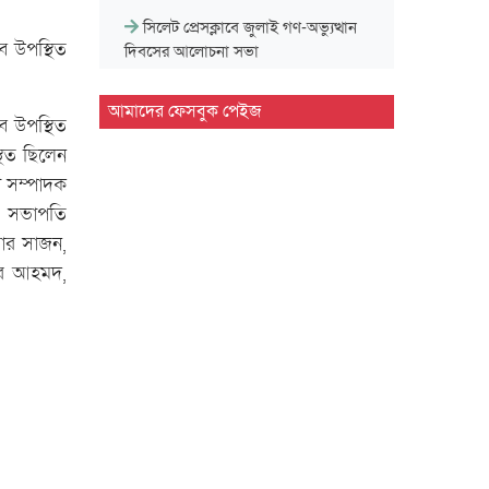
সিলেট প্রেসক্লাবে জুলাই গণ-অভ্যুত্থান
ে উপস্থিত
দিবসের আলোচনা সভা
মাহবুব আলী খানের ৪২তম মৃ'ত্যু'বার্ষিকী
আমাদের ফেসবুক পেইজ
ে উপস্থিত
উপলক্ষে পরিবারের দোয়া…
থিত ছিলেন
মাহবুব আলী খানের মৃ.'ত্যু'বার্ষিকীতে দোয়া
ণ সম্পাদক
ও শিরনি বিতরণ…
ের সভাপতি
য়ার সাজন,
১৮নং ওয়ার্ড বিএনপির উদ্যোগে মতবিনিময়
ির আহমদ,
ও উন্মুক্ত আলোচনা…
জুলাই গণ'অভ্যুত্থান দিবসে ৭ আর্মড পুলিশ
ব্যাটালিয়নে আলোচনা…
সিলেট কোর্ট পয়েন্টে খেলাফত মজলিসের
সমাবেশ ও গণ'মি'ছিল…
সিলেট মহানগর শিবিরের অদম্য জুলাই