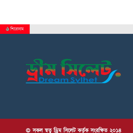
শিরোনাম
© সকল স্বত্ব ড্রিম সিলেট কর্তৃক সংরক্ষিত ২০১৪