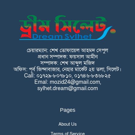
চেয়ারম্যান: শেখ তোফায়েল আহমদ সেপুল
প্রধান সম্পাদক: ফয়সাল আমীন
সম্পাদক: শেখ আব্দুল মজিদ
অফিস: পূর্ব জিন্দাবাজার, নেহার মার্কেট ২য় তলা, সিলেট।
Call: ০১৭২৯-৮০৭৮১০, ০১৭৪৬-৮৩৬৮২৫
Emal: mozid24@gmail.com,
sylhet.dream@gmail.com
Pages
About Us
Terms of Service