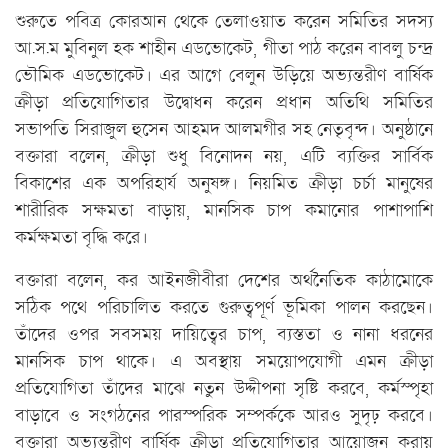
শুরুতে পবিত্র কোরআন থেকে তেলাওয়াত করেন সমিতির সদস্য
আ.স.ম মুবিনুল হক শাহীন এডভোকেট, গীতা পাঠ করেন বাবলু চন্দ্র
ভৌমিক এডভোকেট। এর আগে বেলুন উড়িয়ে অভ্যন্তরীণ বার্ষিক
ক্রীড়া প্রতিযোগিতার উদ্বোধন করেন প্রধান অতিথি সমিতির
সভাপতি সিরাজুল হুসেন আহমদ আলমগীর সহ নেতৃবৃন্দ। অনুষ্ঠানে
বক্তারা বলেন, ক্রীড়া শুধু বিনোদন নয়, এটি ব্যক্তির সার্বিক
বিকাশের এক অপরিহার্য অনুষঙ্গ। নিয়মিত ক্রীড়া চর্চা মানুষের
শারীরিক সক্ষমতা বাড়ায়, মানসিক চাপ কমানোর পাশাপাশি
কর্মক্ষমতা বৃদ্ধি করে।
বক্তারা বলেন, কর আইনজীবীরা দেশের অর্থনৈতিক কাঠামোকে
সঠিক পথে পরিচালিত করতে গুরুত্বপূর্ণ ভূমিকা পালন করছেন।
তাঁদের ওপর সবসময় দায়িত্বের চাপ, ব্যস্ততা ও নানা ধরনের
মানসিক চাপ থাকে। এ অবস্থায় সময়োপযোগী এমন ক্রীড়া
প্রতিযোগিতা তাঁদের মাঝে নতুন উদ্দীপনা সৃষ্টি করবে, কর্মস্পৃহা
বাড়াবে ও সংগঠনের পারস্পরিক সম্পর্ককে আরও সুদৃঢ় করবে।
বক্তারা অভ্যন্তরীণ বার্ষিক ক্রীড়া প্রতিযোগিতার আয়োজন করায়