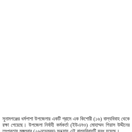
সুনামগঞ্জের ধর্মপাশা উপজেলার একটি গ্রামে এক কিশোরী (১৬) বাল্যবিবাহ থেকে
রক্ষা পেয়েছে। উপজেলা নির্বাহী কর্মকর্তা (ইউএনও) মোহাম্মদ গিয়াস উদ্দীনের
তৎপরতায় মঙ্গলবার (২৬নভেম্বর) সন্ধ্যায় এই বাল্যবিবাহটি বন্ধ হয়েছে।