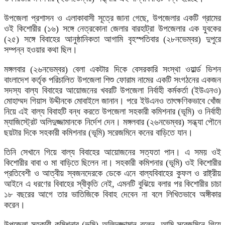
উপজেলা প্রশাসন ও এলাকাবাসী সূত্রে জানা গেছে, উপজেলার একটি গ্রামের
ওই কিশোরীর (১৬) সঙ্গে নেত্রকোনা জেলার বারহাট্রা উপজেলার এক যুবকের
(২৫) সঙ্গে বিবাহের আনুষ্ঠানিকতা আগামি বৃহস্পতিবার (২৮নভেম্বর) দুপুরে
সম্পন্ন হওয়ার কথা ছিল।
মঙ্গলবার (২৬নভেম্বর) বেলা একটার দিকে বেসরকারি সংস্থা ওয়ার্ল্ড ভিশন
বাংলাদেশ কর্তৃক পরিচালিত উপজেলা শিশু ফোরাম নামের একটি সংগঠনের একজন
সদস্য বাল্য বিবাহের আয়োজনের খবরটি উপজেলা নির্বাহী কর্মকর্তা (ইউএনও)
মোহাম্মদ গিয়াস উদ্দীনকে মোবাইলে জানান। পরে ইউএনও তাৎক্ষণিকভাবে খোঁজ
নিয়ে এই বাল্য বিবাহটি বন্ধ করতে উপজেলা সহকারী কমিশনার (ভূমি) ও নির্বাহী
ম্যাজিস্ট্রেট অলিদুজ্জামানকে নির্দেশ দেন। মঙ্গলবার (২৬নভেম্বর) সন্ধ্যা পৌনে
ছয়টার দিকে সহকারী কমিশনার (ভূমি) সরেজমিনে কনের বাড়িতে যান।
তিনি সেখানে গিয়ে বাল্য বিবাহের আয়োজনের সত্যতা পান। এ সময় ওই
কিশোরীর বাবা ও মা বাড়িতে ছিলেন না। সহকারী কমিশনার (ভূমি) ওই কিশোরীর
প্রতিবেশী ও আত্বীয় স্বজনদেরকে ডেকে এনে বাল্যবিবাহের কুফল ও রাষ্ট্রীয়
আইনে এ ধরণের বিবাহের স্বীকৃতি নেই, এমনটি বুঝিয়ে বলার পর কিশোরীর চাচা
১৮ বছরের আগে তার ভাতিজিকে বিবাহ দেবেন না বলে লিখিতভাবে অঙ্গীকার
করেন।
উপজেলা সহকারী কমিশনার (ভূমি) অলিদুজ্জামান বলেন, আমি সরেজমিনে গিয়ে