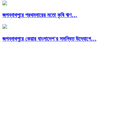
জগন্নাথপুরে প্রথমবারের মতো কৃষি ঋণ…
জগন্নাথপুরে কেয়ার বাংলাদেশ'র সমন্বিত উদ্যোগে…