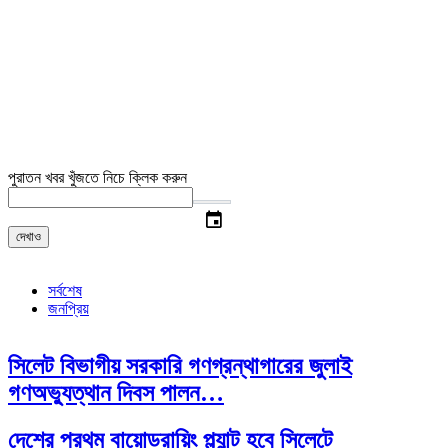
পুরাতন খবর খুঁজতে নিচে ক্লিক করুন
event
দেখাও
সর্বশেষ
জনপ্রিয়
সিলেট বিভাগীয় সরকারি গণগ্রন্থাগারের জুলাই
গণঅভ্যুত্থান দিবস পালন…
দেশের প্রথম বায়োড্রায়িং প্ল্যান্ট হবে সিলেটে