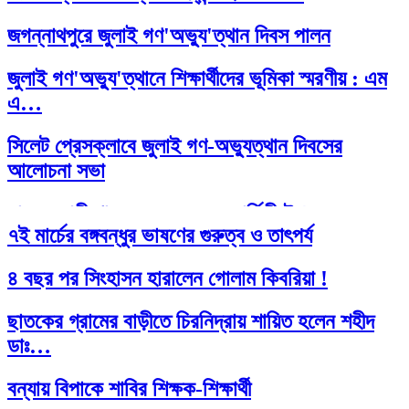
জগন্নাথপুরে জুলাই গণ'অভ্যু'ত্থান দিবস পালন
জুলাই গণ'অভ্যু'ত্থানে শিক্ষার্থীদের ভূমিকা স্মরণীয় : এম
এ…
সিলেট প্রেসক্লাবে জুলাই গণ-অভ্যুত্থান দিবসের
আলোচনা সভা
মাহবুব আলী খানের ৪২তম মৃ'ত্যু'বার্ষিকী উপলক্ষে
৭ই মার্চের বঙ্গবন্ধুর ভাষণের গুরুত্ব ও তাৎপর্য
পরিবারের দোয়া…
৪ বছর পর সিংহাসন হারালেন গোলাম কিবরিয়া !
মাহবুব আলী খানের মৃ.'ত্যু'বার্ষিকীতে দোয়া ও শিরনি
বিতরণ…
ছাতকের গ্রামের বাড়ীতে চিরনিদ্রায় শায়িত হলেন শহীদ
ডাঃ…
১৮নং ওয়ার্ড বিএনপির উদ্যোগে মতবিনিময় ও উন্মুক্ত
আলোচনা…
বন্যায় বিপাকে শাবির শিক্ষক-শিক্ষার্থী