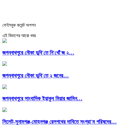
ফেইসবুক কমেন্ট অপশন
এই বিভাগের আরো খবর
জগন্নাথপুরে নৌকা ডুবি'তে নি'খোঁ'জ ২…
জগন্নাথপুরে নৌকা ডুবি'তে ২ জনের…
জগন্নাথপুরে সাংবাদিক ইয়াকুব মিয়ার জামিন…
সিলেট-সুনামগঞ্জ-মোহনগঞ্জ রেলপথের দাবিতে সংগ্রা'ম পরিষদের…