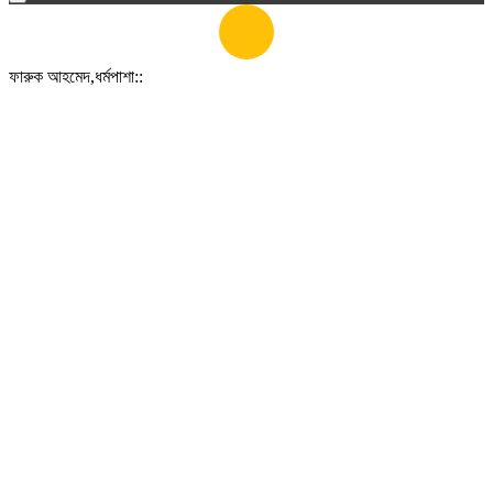
ফারুক আহমেদ,ধর্মপাশা::
২৭ নভেম্বর ২০ ২৪
৫:৪৩ অপরাহ্ণ