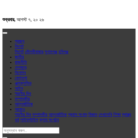
শুক্রবার,
আগস্ট ৭, ২০ ২৬
প্রচ্ছদ
সিলেট
সিলেট
মৌলভীবাজার
সুনামগঞ্জ
হবিগঞ্জ
জাতীয়
রাজনীতি
দেশজুড়ে
বিনোদন
খেলাধুলা
এক্সক্লু‌সিভ
আইন
স্মরণীয় দিন
সম্পাদকীয়
আন্তর্জাতিক
আরোও
স্মরণীয় দিন
সম্পাদকীয়
আন্তর্জাতিক
প্রবাস সংবাদ
বিজ্ঞান
লেখালেখি
শিক্ষা
স্বাস্থ্য
ধর্ম
লাইফস্টাইল
ক্লাব সংগঠন