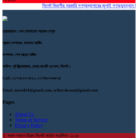
শিরোনাম
সিলেট বিভাগীয় সরকারি গণগ্রন্থাগারের জুলাই গণঅভ্যুত্থান দিব
চেয়ারম্যান: শেখ তোফায়েল আহমদ সেপুল
প্রধান সম্পাদক: ফয়সাল আমীন
সম্পাদক: শেখ আব্দুল মজিদ
অফিস: পূর্ব জিন্দাবাজার, নেহার মার্কেট ২য় তলা, সিলেট।
Call: ০১৭২৯-৮০৭৮১০, ০১৭৪৬-৮৩৬৮২৫
Emal: mozid24@gmail.com, sylhet.dream@gmail.com
Pages
About Us
Terms of Service
Privacy Policy
© সকল স্বত্ব ড্রিম সিলেট কর্তৃক সংরক্ষিত ২০১৪