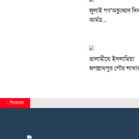
জুলাই গণ'অভ্যুত্থান দ
আর্মড…
‎তালামীযে ইসলামিয়া
জগন্নাথপুর পৌর শাখ
শিরোনাম