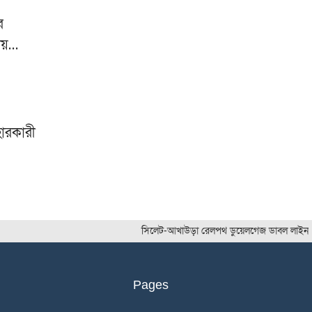
র
তীয়…
হারকারী
সিলেট-আখাউড়া রেলপথ ডুয়েলগেজ ডাবল লাইন করার
Pages