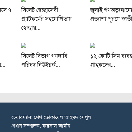
িবসে ৭
সিলেট স্বেচ্ছাসেবী
জুলাই গণঅভ্যুত্থানে
প্ল্যাটফর্মের সহযোগিতায়
প্রত্যাশা পূরণে জা
স্বেচ্ছায়…
সিলেট বিভাগ গণদাবি
১২ কোটি সিম ব্যব
ার…
পরিষদ নিউইয়র্ক…
গ্রাহকদের…
চেয়ারম্যান: শেখ তোফায়েল আহমদ সেপুল
প্রধান সম্পাদক: ফয়সাল আমীন