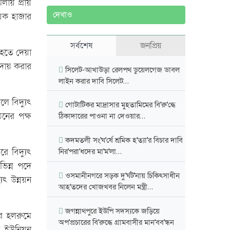
লায় প্রায়
দেখাও
য়েক হাজার
সর্বশেষ
জনপ্রিয়
 হতে দেয়া
আদায় করার
সিলেট-আখাউড়া রেলপথ ডুয়েলগেজ ডাবল
লাইন করার দাবি সিলেট…
ে বিদ্যুৎ
গোটাটিকর মাদ্রাসার মুহতামিমের বি'রু'দ্ধে
নের পক্ষ
ঠিকাদারের পাওনা না দেওয়ার…
কদমতলী সং'ঘ'র্ষে শ্রমিক হ'ত্যা'র বিচার দাবি
ে বিদ্যুৎ
নির'পরা'ধদের মা'ম'লা…
িন্ন পদে
ওসমানীনগরে সড়ক দু'র্ঘট'নায় চিকিৎসাধীন
ুৎ উন্নয়ন
আহ'তদের খোজখবর নিলেন মন্ত্রী…
জগন্নাথপুরে ইউপি সদস্যকে জড়িয়ে
র হলরুমে
অপ'প্রচারের বি'রুদ্ধে গ্রামবাসীর মান'বব'ন্ধন
রী ইউনিয়ন