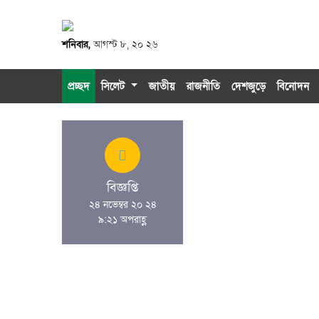
শনিবার,
আগস্ট ৮, ২০ ২৬
প্রচ্ছদ
সিলেট
জাতীয়
রাজনীতি
দেশজুড়ে
বিনোদন
বিজ্ঞপ্তি
২৪ নভেম্বর ২০ ২৪
৯:২১ অপরাহ্ণ