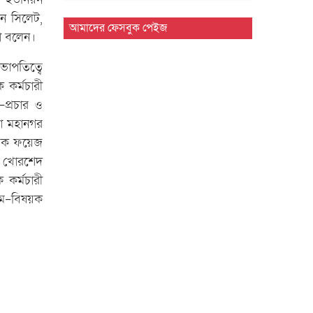
য়ন সিলেট,
সিলেট বিভাগীয় সরকারি গণগ্রন্থাগারের
আমাদের ফেসবুক পেইজ
থা বলেন।
জুলাই গণঅভ্যুত্থান দিবস পালন…
াপতিত্বে
দেশের প্রথম বায়োড্রায়িং প্ল্যান্ট হবে সিলেটে
 কর্মচারী
প্রচার ও
জগন্নাথপুরে জুলাই গণ'অভ্যু'ত্থান দিবস
কা মহানগর
পালন
ায়ক ফয়েজ
দক খোরশেদ
জুলাই গণ'অভ্যু'ত্থানে শিক্ষার্থীদের ভূমিকা
 কর্মচারী
স্মরণীয় : এম এ…
রম-বিষয়ক
সিলেট প্রেসক্লাবে জুলাই গণ-অভ্যুত্থান
দিবসের আলোচনা সভা
মাহবুব আলী খানের ৪২তম মৃ'ত্যু'বার্ষিকী
উপলক্ষে পরিবারের দোয়া…
মাহবুব আলী খানের মৃ.'ত্যু'বার্ষিকীতে দোয়া