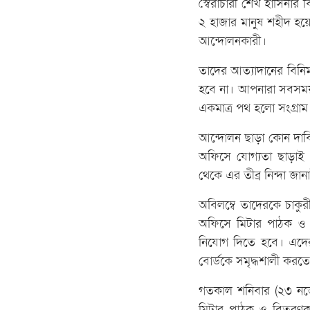
স্বৈরাচারী শেখ হাসিনার 
২ হাজার মানুষ শহীদ হয়ে
আন্দোলনকারী।
তাদের আত্যাদানের বিনি
হবে না। আপনারা সবসময় 
একমাত্র পথ হলো সংগ্রা
আন্দোলন ছাড়া কোন দাবি 
অফিসে যোগ্যতা ছাড়াই
থেকে এর তীব্র নিন্দা জান
অবিলম্বে তাদেরকে চাকুর
অফিসে মিটার পাঠক ও ব
নিযোগ দিতে হবে। এদের 
বোর্ডকে সমৃদ্ধশালী করত
গতকাল শনিবার (২৩ নভে
মিটার পাঠক ও বিতরণকার