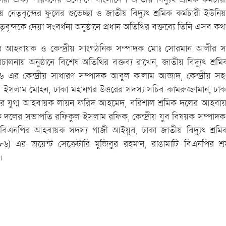
ীয় নেতৃবৃন্দের ফুলের শুভেচ্ছা ও জাতীয় বিদ্যুৎ শ্রমিক কর্মচারী ইউনি
তৃবৃন্দকে দেয়া সংবর্ধনা অনুষ্ঠানে প্রধান অতিথির বক্তব্যে তিনি এসব ক
র আহবায়ক ও কেন্দ্রীয় সাংগঠনিক সম্পাদক মোঃ সোরমান আলীর সভ
ায় অনুষ্ঠানে বিশেষ অতিথির বক্তব্য রাখেন, জাতীয় বিদ্যুৎ শ্রমিক
এর কেন্দ্রীয় সাধারণ সম্পাদক আবুল কালাম আজাদ, কেন্দ্রীয় সহ-
ল ইসলাম মোহন, ঢাকা মহানগর উত্তরের সদস্য সচিব কামরুজ্জামান, ঢা
নিয়র যুগ্ম আহবায়ক লায়ন ফরিদ আহমেদ, বরিশাল শ্রমিক দলের আহব
ক দলের সভাপতি রফিকুল ইসলাম রফিক, কেন্দ্রীয় যুব বিষয়ক সম্পা
 বিএনপির আহবায়ক সদস্য গাজী আইয়ুব, ঢাকা জাতীয় বিদ্যুৎ শ্রমিক
৬) এর জয়েন্ট সেক্রেটারি মুজিবুর রহমান, রাঙামাটি বিএনপির শ্
।