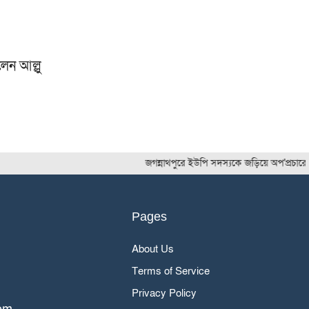
েন আল্লু
জগন্নাথপুরে ইউপি সদস্যকে জড়িয়ে অপ'প্রচারের বি'রুদ
Pages
About Us
Terms of Service
Privacy Policy