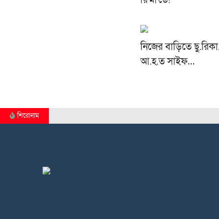
রি'মা'ন্ডে!
নিজের বাড়িতে ছু.রিকা
আ.হ.ত সাইফ…
শিরোনাম