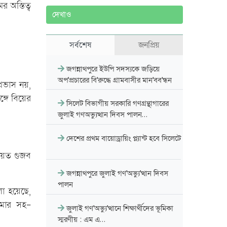
 অস্তিত্ব
দেখাও
সর্বশেষ
জনপ্রিয়
জগন্নাথপুরে ইউপি সদস্যকে জড়িয়ে
অপ'প্রচারের বি'রুদ্ধে গ্রামবাসীর মান'বব'ন্ধন
্রভাস নয়,
্গে বিয়ের
সিলেট বিভাগীয় সরকারি গণগ্রন্থাগারের
জুলাই গণঅভ্যুত্থান দিবস পালন…
দেশের প্রথম বায়োড্রায়িং প্ল্যান্ট হবে সিলেটে
নিয়ত গুজব
জগন্নাথপুরে জুলাই গণ'অভ্যু'ত্থান দিবস
পালন
া হয়েছে,
েমার সহ-
জুলাই গণ'অভ্যু'ত্থানে শিক্ষার্থীদের ভূমিকা
স্মরণীয় : এম এ…