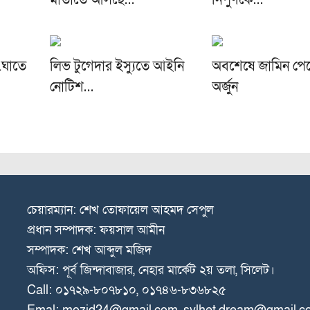
মাতাতে আসছে…
নিপুণকে…
.ঘাতে
লিভ টুগেদার ইস্যুতে আইনি
অবশেষে জামিন পেল
নোটিশ…
অর্জুন
চেয়ারম্যান: শেখ তোফায়েল আহমদ সেপুল
প্রধান সম্পাদক: ফয়সাল আমীন
সম্পাদক: শেখ আব্দুল মজিদ
অফিস: পূর্ব জিন্দাবাজার, নেহার মার্কেট ২য় তলা, সিলেট।
Call: ০১৭২৯-৮০৭৮১০, ০১৭৪৬-৮৩৬৮২৫