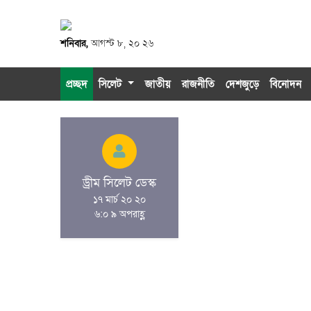
শনিবার,
আগস্ট ৮, ২০ ২৬
প্রচ্ছদ
সিলেট
জাতীয়
রাজনীতি
দেশজুড়ে
বিনোদন
ড্রীম সিলেট ডেস্ক
১৭ মার্চ ২০ ২০
৬:০ ৯ অপরাহ্ণ