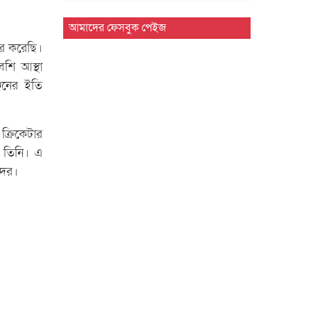
সিলেট প্রেসক্লাবে জুলাই গণ-অভ্যুত্থান
আমাদের ফেসবুক পেইজ
দিবসের আলোচনা সভা
ার করেছি।
শি আস্থা
মাহবুব আলী খানের ৪২তম মৃ'ত্যু'বার্ষিকী
জনের ইতি
উপলক্ষে পরিবারের দোয়া…
মাহবুব আলী খানের মৃ.'ত্যু'বার্ষিকীতে দোয়া
ও শিরনি বিতরণ…
ক্রিকেটার
 তিনি। এ
১৮নং ওয়ার্ড বিএনপির উদ্যোগে মতবিনিময়
দের।
ও উন্মুক্ত আলোচনা…
জুলাই গণ'অভ্যুত্থান দিবসে ৭ আর্মড পুলিশ
ব্যাটালিয়নে আলোচনা…
সিলেট কোর্ট পয়েন্টে খেলাফত মজলিসের
সমাবেশ ও গণ'মি'ছিল…
সিলেট মহানগর শিবিরের অদম্য জুলাই